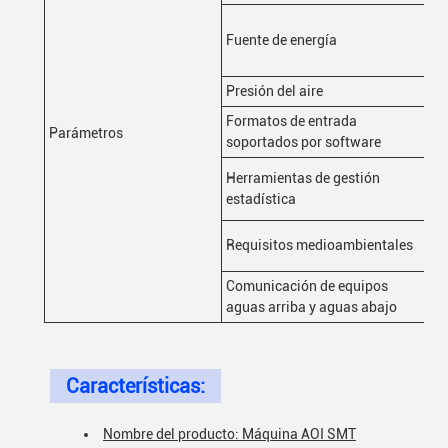
La
Fuente de energía
de
ef
Presión del aire
0.
Formatos de entrada
So
Parámetros
soportados por software
His
Herramientas de gestión
%G
estadística
tie
Te
Requisitos medioambientales
he
Comunicación de equipos
In
aguas arriba y aguas abajo
Características:
Nombre del producto: Máquina AOI SMT