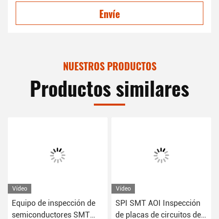
Envíe
NUESTROS PRODUCTOS
Productos similares
Vídeo
Vídeo
cción de
SPI SMT AOI Inspección
Máquina de inspecc
es SMT
de placas de circuitos de
PCB SMT AOI Máqu