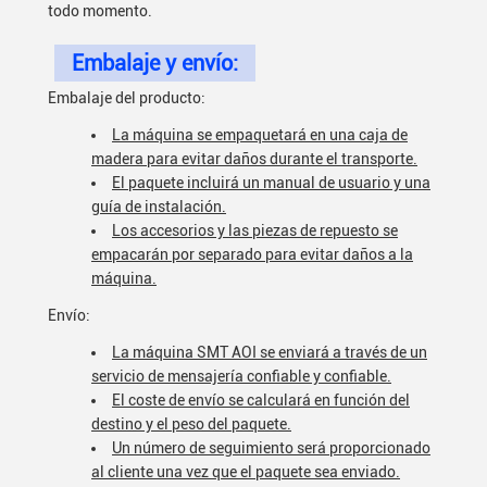
todo momento.
Embalaje y envío:
Embalaje del producto:
La máquina se empaquetará en una caja de
madera para evitar daños durante el transporte.
El paquete incluirá un manual de usuario y una
guía de instalación.
Los accesorios y las piezas de repuesto se
empacarán por separado para evitar daños a la
máquina.
Envío:
La máquina SMT AOI se enviará a través de un
servicio de mensajería confiable y confiable.
El coste de envío se calculará en función del
destino y el peso del paquete.
Un número de seguimiento será proporcionado
al cliente una vez que el paquete sea enviado.