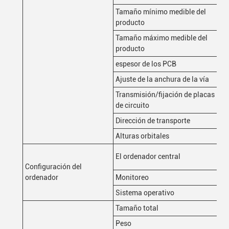
Tamaño mínimo medible del
50
producto
Tamaño máximo medible del
40
producto
espesor de los PCB
0.
Ajuste de la anchura de la vía
Aj
Transmisión/fijación de placas
Fi
de circuito
Dirección de transporte
De 
Alturas orbitales
La
CP
El ordenador central
SS
Configuración del
ordenador
Monitoreo
LE
Sistema operativo
Ub
Tamaño total
W1
Peso
11