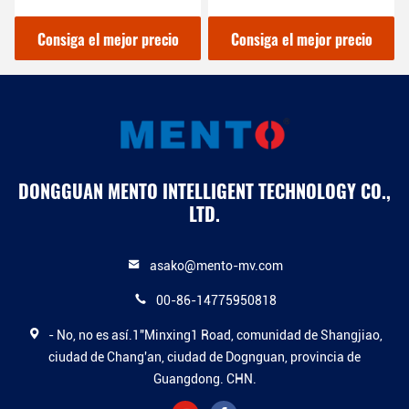
matizada
máquinas para el control
inspección de pasta
de calidad
soldadura 3D
or precio
Consiga el mejor precio
Consiga el mejor p
DONGGUAN MENTO INTELLIGENT TECHNOLOGY CO.,
LTD.
asako@mento-mv.com
00-86-14775950818
- No, no es así.1"Minxing1 Road, comunidad de Shangjiao,
ciudad de Chang'an, ciudad de Dognguan, provincia de
Guangdong. CHN.