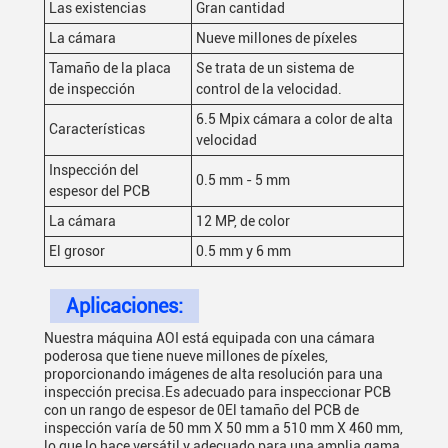
Las existencias
Gran cantidad
La cámara
Nueve millones de píxeles
Tamaño de la placa
Se trata de un sistema de
de inspección
control de la velocidad.
6.5 Mpix cámara a color de alta
Características
velocidad
Inspección del
0.5 mm - 5 mm
espesor del PCB
La cámara
12 MP, de color
El grosor
0.5 mm y 6 mm
Aplicaciones:
Nuestra máquina AOI está equipada con una cámara
poderosa que tiene nueve millones de píxeles,
proporcionando imágenes de alta resolución para una
inspección precisa.Es adecuado para inspeccionar PCB
con un rango de espesor de 0El tamaño del PCB de
inspección varía de 50 mm X 50 mm a 510 mm X 460 mm,
lo que lo hace versátil y adecuado para una amplia gama