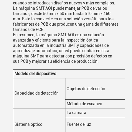
cuando se introducen diseños nuevos y más complejos.
La máquina SMT AOI puede manejar PCB de varios
tamaños, desde 50 mm x 50 mm hasta 510 mm x 460
mm. Esto lo convierte en una solución versátil para los
fabricantes de PCB que producen una gama de diferentes
tamaños de PCB.
En resumen, la máquina SMT AOI es una solución
avanzada y eficiente para la inspección óptica
automatizada en la industria SMT.y capacidades de
aprendizaje automático, usted puede confiar en esta
máquina SMT para detectar con precisión defectos en
sus PCB y mejorar su eficiencia de producción.
Modelo del dispositivo
K3
Imp
Objetos de detección
so
Capacidad de detección
fo
Método de escaneo
St
La cámara
5M
Fu
Sistema óptico
Fuente de luz
ras