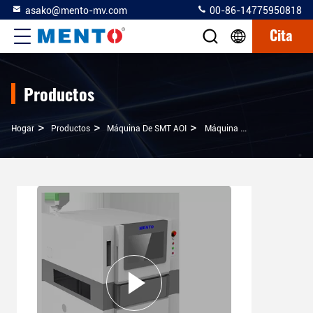
asako@mento-mv.com
00-86-14775950818
Cita
Productos
>
>
>
Hogar
Productos
Máquina De SMT AOI
Máquina De Inspección 3D AOI SMT Equipo De Inspección Óptica Automática