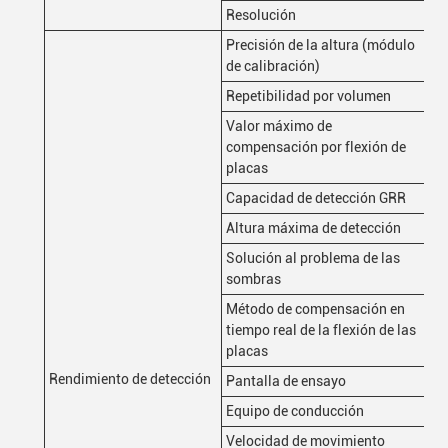
Resolución
10
Precisión de la altura (módulo
1 
de calibración)
Repetibilidad por volumen
< 1
Valor máximo de
compensación por flexión de
± 
placas
Capacidad de detección GRR
< 1
Altura máxima de detección
50
Solución al problema de las
Te
sombras
lu
Método de compensación en
Co
tiempo real de la flexión de las
Tr
placas
Rendimiento de detección
Pantalla de ensayo
Co
Equipo de conducción
Ser
Velocidad de movimiento
Se