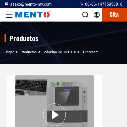
asako@mento-mv.com
00-86-14775950818
Cita
Productos
>
>
>
Hogar
Productos
Máquina De SMT AOI
Procesamiento De Imágenes Máquina SMT AOI Para Inspección Precisa De Obleas