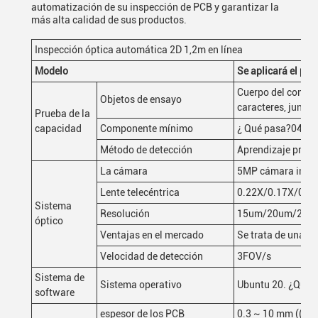
automatización de su inspección de PCB y garantizar la
más alta calidad de sus productos.
Inspección óptica automática 2D 1,2m en línea
Modelo
Se aplicará el pro
Cuerpo del compon
Objetos de ensayo
caracteres, junta
Prueba de la
capacidad
Componente mínimo
¿ Qué pasa?0402
Método de detección
Aprendizaje prof
La cámara
5MP cámara indust
Lente telecéntrica
0.22X/0.17X/0.1
Sistema
Resolución
15um/20um/25 
óptico
Ventajas en el mercado
Se trata de una m
Velocidad de detección
3FOV/s
Sistema de
Sistema operativo
Ubuntu 20. ¿Qué q
software
espesor de los PCB
0.3 ~ 10 mm ((Wa