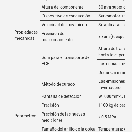
Altura del componente
30 mm superior, 84
Dispositivo de conducción
Servomotor + torni
Velocidad de movimiento
Se aplicarán las 
Propiedades
Precisión de
≤ 8um ((después de
mecánicas
posicionamiento
Altura de transpor
hasta la superfici
Guía para el transporte de
PCB
Las demás medida
Distancia mínima 
Las emisiones de g
Método de curado
invernadero
Pantalla de detección
W1000mmxD1380m
Precisión
1100 kg de peso
Precisión de las nuevas
Parámetros
≥ 0,5 MPa
mediciones
Tamaño del anillo de la oblea
Temperatura: entre