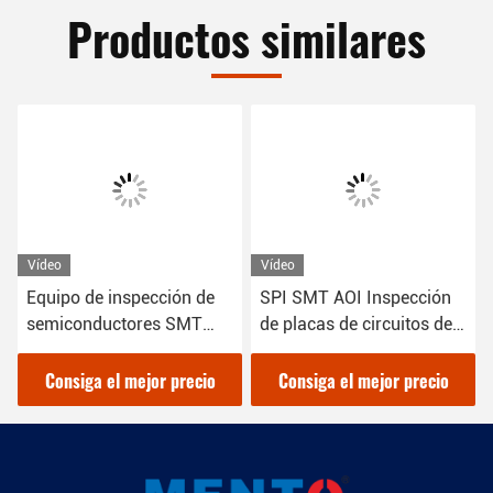
Productos similares
Vídeo
Vídeo
 de inspección de
SPI SMT AOI Inspección
Máquina d
onductores SMT
de placas de circuitos de
PCB SMT 
sión automatizada
máquinas para el control
inspecció
de calidad
soldadura
iga el mejor precio
Consiga el mejor precio
Consiga 