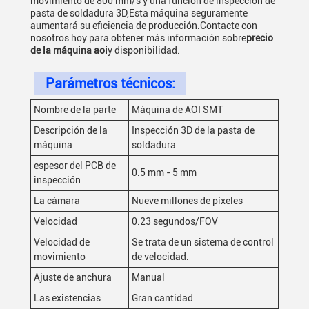
movimiento de 800 mm/s y una función de inspección de
pasta de soldadura 3D,Esta máquina seguramente
aumentará su eficiencia de producción.Contacte con
nosotros hoy para obtener más información sobre
precio
de la máquina aoi
y disponibilidad.
Parámetros técnicos:
Nombre de la parte
Máquina de AOI SMT
Descripción de la
Inspección 3D de la pasta de
máquina
soldadura
espesor del PCB de
0.5 mm - 5 mm
inspección
La cámara
Nueve millones de píxeles
Velocidad
0.23 segundos/FOV
Velocidad de
Se trata de un sistema de control
movimiento
de velocidad.
Ajuste de anchura
Manual
Las existencias
Gran cantidad