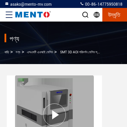
asako@mento-mv.com
00-86-14775950818
উদ্ধৃতি
পণ্য
>
>
>
বাড়ি
পণ্য
এসএমটি এওআই মেশিন
SMT 3D AOI পরিদর্শন মেশিন স্বয়ংক্রিয় অপটিক্যাল পরিদর্শন সরঞ্জাম