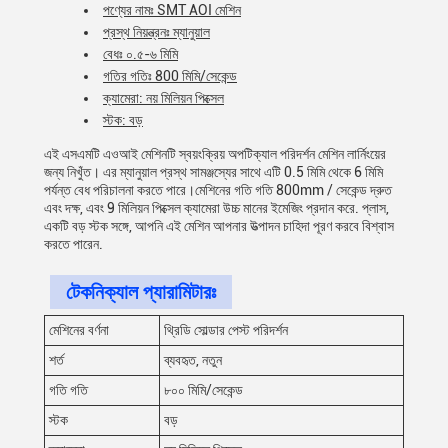
পণ্যের নামঃ SMT AOI মেশিন
প্রস্থ নিয়ন্ত্রনঃ ম্যানুয়াল
বেধঃ ০.৫-৬ মিমি
গতির গতিঃ 800 মিমি/সেকেন্ড
ক্যামেরা: নয় মিলিয়ন পিক্সেল
স্টক: বড়
এই এসএমটি এওআই মেশিনটি স্বয়ংক্রিয় অপটিক্যাল পরিদর্শন মেশিন লার্নিংয়ের
জন্য নিখুঁত। এর ম্যানুয়াল প্রস্থ সামঞ্জস্যের সাথে এটি 0.5 মিমি থেকে 6 মিমি
পর্যন্ত বেধ পরিচালনা করতে পারে।মেশিনের গতি গতি 800mm / সেকেন্ড দ্রুত
এবং দক্ষ, এবং 9 মিলিয়ন পিক্সেল ক্যামেরা উচ্চ মানের ইমেজিং প্রদান করে. প্লাস,
একটি বড় স্টক সঙ্গে, আপনি এই মেশিন আপনার উত্পাদন চাহিদা পূরণ করবে বিশ্বাস
করতে পারেন.
টেকনিক্যাল প্যারামিটারঃ
মেশিনের বর্ণনা
থ্রিডি সোল্ডার পেস্ট পরিদর্শন
শর্ত
ব্যবহৃত, নতুন
গতি গতি
৮০০ মিমি/সেকেন্ড
স্টক
বড়