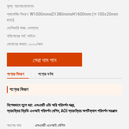
মূল্য: আলোচনাযোগ্য
প্যাকেজিং বিবরণ: W1000mmxD1380mmxH1600mm (পা 100±20mm
ছাড়া)
ডেলিভারি সময়: ৩সপ্তাহ
পরিশোধের শর্ত: লাইনে
যোগানের ক্ষমতা: ১০০০/মাস
সেরা দাম পান
পণ্যের বিবরণ
পণ্যের বর্ণনা
পণ্যের বিবরণ
বিশেষভাবে তুলে ধরা:
এসএমটি ৩ডি অয়ি পরিদর্শন যন্ত্র
,
স্বয়ংক্রিয় থ্রিডি এওআই পরিদর্শন মেশিন
,
AOI স্বয়ংক্রিয় অপটিক্যাল পরিদর্শন সরঞ্জাম
অংশের নাম:
এসএমটি এওআই মেশিন