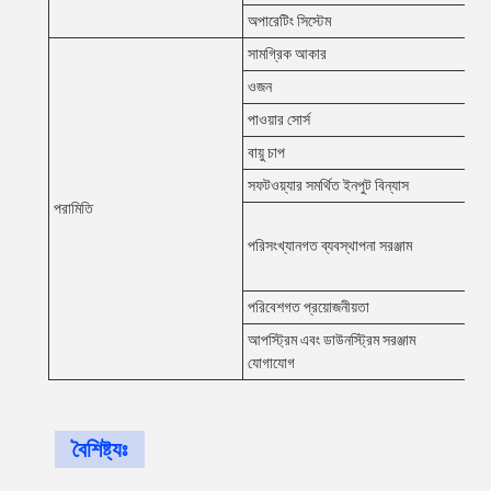
অপারেটিং সিস্টেম
উবুন্ট
সামগ্রিক আকার
W1
ওজন
১১০
পাওয়ার সোর্স
AC
বায়ু চাপ
0.5
সফটওয়্যার সমর্থিত ইনপুট বিন্যাস
সমর
পরামিতি
হিস্
কে,
পরিসংখ্যানগত ব্যবস্থাপনা সরঞ্জাম
%Ga
মাল্
পরিবেশগত প্রয়োজনীয়তা
তাপ
আপস্ট্রিম এবং ডাউনস্ট্রিম সরঞ্জাম
স্ট্
যোগাযোগ
বৈশিষ্ট্যঃ