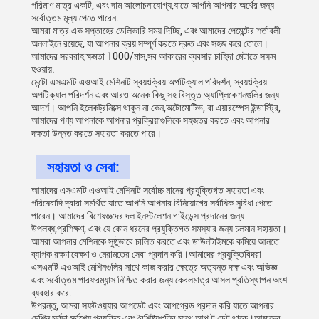
পরিমাণ মাত্র একটি, এবং দাম আলোচনাযোগ্য,যাতে আপনি আপনার অর্থের জন্য
সর্বোত্তম মূল্য পেতে পারেন.
আমরা মাত্র এক সপ্তাহের ডেলিভারি সময় দিচ্ছি, এবং আমাদের পেমেন্টের শর্তাবলী
অনলাইনে রয়েছে, যা আপনার ক্রয় সম্পূর্ণ করতে দ্রুত এবং সহজ করে তোলে।
আমাদের সরবরাহ ক্ষমতা 1000/মাস,সব আকারের ব্যবসার চাহিদা মেটাতে সক্ষম
হওয়ায়.
মেন্টো এসএমটি এওআই মেশিনটি স্বয়ংক্রিয় অপটিক্যাল পরিদর্শন, স্বয়ংক্রিয়
অপটিক্যাল পরিদর্শন এবং আরও অনেক কিছু সহ বিস্তৃত অ্যাপ্লিকেশনগুলির জন্য
আদর্শ। আপনি ইলেকট্রনিক্সে থাকুন না কেন,অটোমোটিভ, বা এয়ারস্পেস ইন্ডাস্ট্রি,
আমাদের পণ্য আপনাকে আপনার প্রক্রিয়াগুলিকে সহজতর করতে এবং আপনার
দক্ষতা উন্নত করতে সহায়তা করতে পারে।
সহায়তা ও সেবা:
আমাদের এসএমটি এওআই মেশিনটি সর্বোচ্চ মানের প্রযুক্তিগত সহায়তা এবং
পরিষেবাদি দ্বারা সমর্থিত যাতে আপনি আপনার বিনিয়োগের সর্বাধিক সুবিধা পেতে
পারেন। আমাদের বিশেষজ্ঞদের দল ইনস্টলেশন গাইডেন্স প্রদানের জন্য
উপলব্ধ,প্রশিক্ষণ, এবং যে কোন ধরনের প্রযুক্তিগত সমস্যার জন্য চলমান সহায়তা।
আমরা আপনার মেশিনকে সুষ্ঠুভাবে চালিত করতে এবং ডাউনটাইমকে কমিয়ে আনতে
ব্যাপক রক্ষণাবেক্ষণ ও মেরামতের সেবা প্রদান করি।আমাদের প্রযুক্তিবিদরা
এসএমটি এওআই মেশিনগুলির সাথে কাজ করার ক্ষেত্রে অত্যন্ত দক্ষ এবং অভিজ্ঞ
এবং সর্বোত্তম পারফরম্যান্স নিশ্চিত করার জন্য কেবলমাত্র আসল প্রতিস্থাপন অংশ
ব্যবহার করে.
উপরন্তু, আমরা সফটওয়্যার আপডেট এবং আপগ্রেড প্রদান করি যাতে আপনার
মেশিন সর্বদা সর্বশেষ প্রযুক্তি এবং বৈশিষ্ট্যগুলির সাথে আপ টু ডেট থাকে।আমাদের