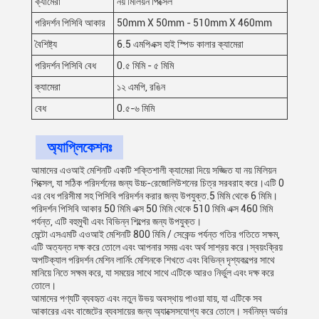
ক্যামেরা
নয় মিলিয়ন পিক্সেল
পরিদর্শন পিসিবি আকার
50mm X 50mm - 510mm X 460mm
বৈশিষ্ট্য
6.5 এমপিএক্স হাই স্পিড কালার ক্যামেরা
পরিদর্শন পিসিবি বেধ
0.৫ মিমি - ৫ মিমি
ক্যামেরা
১২ এমপি, রঙিন
বেধ
0.৫-৬ মিমি
অ্যাপ্লিকেশনঃ
আমাদের এওআই মেশিনটি একটি শক্তিশালী ক্যামেরা দিয়ে সজ্জিত যা নয় মিলিয়ন
পিক্সেল, যা সঠিক পরিদর্শনের জন্য উচ্চ-রেজোলিউশনের চিত্র সরবরাহ করে।এটি 0
এর বেধ পরিসীমা সহ পিসিবি পরিদর্শন করার জন্য উপযুক্ত.5 মিমি থেকে 6 মিমি।
পরিদর্শন পিসিবি আকার 50 মিমি এক্স 50 মিমি থেকে 510 মিমি এক্স 460 মিমি
পর্যন্ত, এটি বহুমুখী এবং বিভিন্ন শিল্পের জন্য উপযুক্ত।
মেন্টো এসএমটি এওআই মেশিনটি 800 মিমি / সেকেন্ড পর্যন্ত গতির গতিতে সক্ষম,
এটি অত্যন্ত দক্ষ করে তোলে এবং আপনার সময় এবং অর্থ সাশ্রয় করে।স্বয়ংক্রিয়
অপটিক্যাল পরিদর্শন মেশিন লার্নিং মেশিনকে শিখতে এবং বিভিন্ন দৃশ্যকল্পের সাথে
মানিয়ে নিতে সক্ষম করে, যা সময়ের সাথে সাথে এটিকে আরও নির্ভুল এবং দক্ষ করে
তোলে।
আমাদের পণ্যটি ব্যবহৃত এবং নতুন উভয় অবস্থায় পাওয়া যায়, যা এটিকে সব
আকারের এবং বাজেটের ব্যবসায়ের জন্য অ্যাক্সেসযোগ্য করে তোলে। সর্বনিম্ন অর্ডার