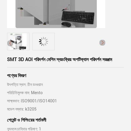
SMT 3D AOI পরিদর্শন মেশিন স্বয়ংক্রিয় অপটিক্যাল পরিদর্শন সরঞ্জাম
পণ্যের বিবরণ
উৎপত্তি স্থল: চীন ডংগুয়ান
পরিচিতিমুলক নাম: Mento
সাক্ষ্যদান: ISO9001/ISO14001
মডেল নম্বার: k3205
পেমেন্ট ও শিপিংয়ের শর্তাবলী
ন্যূনতম চাহিদার পরিমাণ: 1