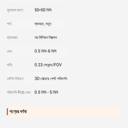
ন্যূনতম অংশ:
50*50 মিমি
শর্ত:
ব্যবহৃত, নতুন
ক্যামেরা:
নয় মিলিয়ন পিক্সেল
বেধ:
0.5 মিমি-6 মিমি
গতি:
0.23 সেকেন্ড/FOV
মেশিন বিবরণ:
3D সোল্ডার পেস্ট পরিদর্শন
পরিদর্শন Pcb বেধ:
0.5 মিমি - 5 মিমি
পণ্যের বর্ণনা