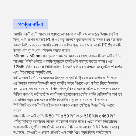
পণ্যের বর্ণনাঃ
আপনি একটি ছোট আকারের প্রস্তুতকারক বা একটি বড় আকারের উত্পাদন সুবিধা
কিনা, এই মেশিন সহজেই PCB এর বড় ভলিউম হ্যান্ডেল করতে সক্ষম।এর বড় স্টক
ক্ষমতা নিশ্চিত করে যে আপনি ক্রমাগত মেশিন পুনরায় লোড না করেই PCBs একটি
উল্লেখযোগ্য সংখ্যা পরিদর্শন করতে পারেন.
50mm x 50mm এর ন্যূনতম অংশের আকারের সাথে, এসএমটি এওআই মেশিন
আপনার পিসিবিগুলিতে এমনকি ক্ষুদ্রতম ত্রুটিগুলি সনাক্ত করতে সক্ষম। এর
12MP রঙিন ক্যামেরা পিসিবিগুলির বিস্তারিত চিত্র ক্যাপচার করে,সঠিক পরিদর্শন
এবং বিশ্লেষণের অনুমতি দেয়.
এই এসএমটি মেশিনের অন্যতম উল্লেখযোগ্য বৈশিষ্ট্য হল এর মেশিন লার্নিং ক্ষমতা।
এর উন্নত অ্যালগরিদমগুলি নতুন ত্রুটির সাথে শিখতে এবং মানিয়ে নিতে ডিজাইন
করা হয়েছে,সময়ের সাথে সাথে পরিদর্শন প্রক্রিয়া আরও সঠিক এবং দক্ষ হয়ে ওঠে তা
নিশ্চিত করাএই অটোমেটেড অপটিক্যাল ইন্সপেকশন মেশিন লার্নিং বৈশিষ্ট্যটির অর্থ হল
যে আপনি নতুন এবং আরও জটিল ডিজাইন চালু করার সাথে সাথে আপনার
পিসিবিগুলিতে ত্রুটিগুলি সঠিকভাবে সনাক্ত করতে মেশিনের উপর নির্ভর করতে
পারেন।
এসএমটি এওআই মেশিনটি 50 মিমি x 50 মিমি থেকে 510 মিমি x 460 মিমি
পর্যন্ত বিভিন্ন আকারের পিসিবি পরিচালনা করতে পারে। এটি পিসিবি নির্মাতাদের
জন্য একটি বহুমুখী সমাধান তৈরি করে যারা বিভিন্ন আকারের পিসিবি উত্পাদন করে।
সংক্ষেপে, এসএমটি এওআই মেশিনটি এসএমটি শিল্পে স্বয়ংক্রিয় অপটিক্যাল