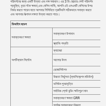
পরিদর্শনের জন্য একটি উন্নত এবং দক্ষ সমাধান। এর 3 ডি সোল্ডার পেস্ট পরিদর্শন
প্রযুক্তি, বৃহত স্টক ক্ষমতা,এবং মেশিন লার্নিং, আপনি এই এসএমটি মেশিনের উপর
নির্ভর করতে পারেন যাতে আপনার পিসিবিতে ত্রুটিগুলি সঠিকভাবে সনাক্ত করতে
এবং আপনার উত্পাদন দক্ষতা উন্নত করতে পারে।
ডিভাইস মডেল
K3
মিস 
সনাক্তকরণ উপাদান
টেই
সনাক্তকরণ ক্ষমতা
স্ক্যানিং পদ্ধতি
স্টপ
ক্যামেরা
৫ এম
দ্ব
অপটিক্যাল সিস্টেম
আলোর উৎস
(আর
রেজোলিউশন
10
উচ্চতা নির্ভুলতা (ক্যালিব্রেশন মডিউল)
1μm 
ভলিউম পুনরাবৃত্তি
<১% 
সর্বাধিক প্লেট বন্ডিং ক্ষতিপূরণ মান
±3 
সনাক্তকরণ ক্ষমতা GRR
<1
সর্বোচ্চ সনাক্তকরণ উচ্চতা
৫০০