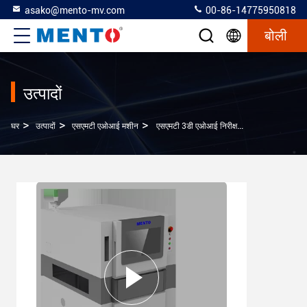
asako@mento-mv.com
00-86-14775950818
बोली
उत्पादों
>
>
>
घर
उत्पादों
एसएमटी एओआई मशीन
एसएमटी 3डी एओआई निरीक्षण मशीन स्वचालित ऑप्टिकल निरीक्षण उपकरण