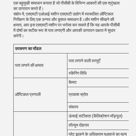
एक बहुमुखी समाधान बनाता है जो पीसीबी के विभिन्न आकारों की एक श्रृंखला
का उत्पादन करते हैं।
संक्षेप में, एसएमटी एओआई मशीन एसएमटी उद्योग में स्वचालित ऑप्टिकल
निरीक्षण के लिए एक उन्नत और कुशल समाधान है।और मशीन सीखने की
क्षमता, आप इस एसएमटी मशीन पर भरोसा कर सकते हैं कि यह आपके पीसीबी
में दोषों का सटीक रूप से पता लगाएगी और आपकी उत्पादन दक्षता में सुधार
करेगी।
उपकरण का मॉडल
K3
गलत
पता लगाने वाली वस्तुएँ
आका
पता लगाने की क्षमता
स्कैनिंग विधि
स्टॉ
कैमरा
5MP
दोह
ऑप्टिकल प्रणाली
प्रकाश स्रोत
और 
संकल्प
10
ऊंचाई सटीकता (कैलिब्रेशन मॉड्यूल)
1μm
वॉल्यूम दोहराव
< 1
प्लेट झुकने के अधिकतम मुआवजे का मूल्य
±3 