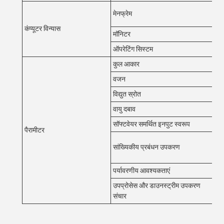
सीप
मेनफ्रेम
एसए
कंप्यूटर विन्यास
मॉनिटर
22
ऑपरेटिंग सिस्टम
उबंट
कुल आकार
W1
वजन
11
विद्युत स्रोत
AC
वायु दबाव
0.
सॉफ्टवेयर समर्थित इनपुट स्वरूप
गेर
पैरामीटर
हिस
सांख्यिकीय प्रबंधन उपकरण
%Ga
मल्ट
पर्यावरणीय आवश्यकताएं
ताप
उपप्रोसेस और डाउनस्ट्रीम उपकरण
मान
संचार