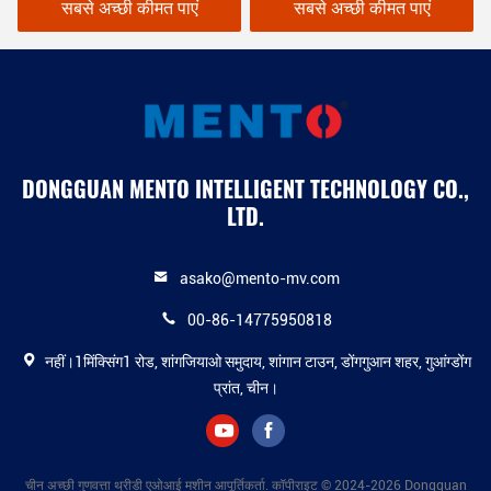
सबसे अच्छी कीमत पाएं
सबसे अच्छी कीमत पाएं
DONGGUAN MENTO INTELLIGENT TECHNOLOGY CO.,
LTD.
asako@mento-mv.com
00-86-14775950818
नहीं।1मिंक्सिंग1 रोड, शांगजियाओ समुदाय, शांगान टाउन, डोंगगुआन शहर, गुआंग्डोंग
प्रांत, चीन।
चीन अच्छी गुणवत्ता थ्रीडी एओआई मशीन आपूर्तिकर्ता. कॉपीराइट © 2024-2026 Dongguan