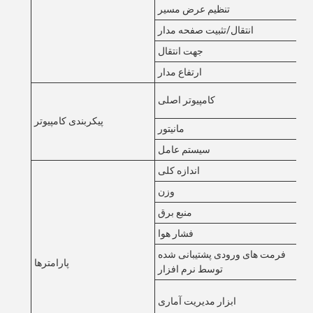
رض
تنظیم عرض مسیر
تیک
انتقال/تثبیت صفحه مدار
چپ
جهت انتقال
ارتفاع مدار
DDR4-16G،،
کامپیوتر اصلی
SS
پیکربندی کامپیوتر
22
مانیتور
نتو
سیستم عامل
اندازه کلی
وزن
AC
منبع برق
0.
فشار هوا
فرمت های ورودی پشتیبانی شده
پارامترها
توسط نرم افزار
ابزار مدیریت آماری
ه، SPC در