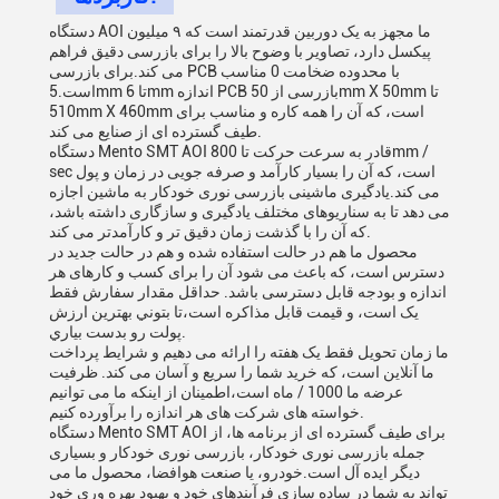
دستگاه AOI ما مجهز به یک دوربین قدرتمند است که ۹ میلیون
پیکسل دارد، تصاویر با وضوح بالا را برای بازرسی دقیق فراهم
می کند.برای بازرسی PCB با محدوده ضخامت 0 مناسب
است.5mm تا 6mm اندازه PCB بازرسی از 50mm X 50mm تا
510mm X 460mm است، که آن را همه کاره و مناسب برای
طیف گسترده ای از صنایع می کند.
دستگاه Mento SMT AOI قادر به سرعت حرکت تا 800mm /
sec است، که آن را بسیار کارآمد و صرفه جویی در زمان و پول
می کند.یادگیری ماشینی بازرسی نوری خودکار به ماشین اجازه
می دهد تا به سناریوهای مختلف یادگیری و سازگاری داشته باشد،
که آن را با گذشت زمان دقیق تر و کارآمدتر می کند.
محصول ما هم در حالت استفاده شده و هم در حالت جدید در
دسترس است، که باعث می شود آن را برای کسب و کارهای هر
اندازه و بودجه قابل دسترسی باشد. حداقل مقدار سفارش فقط
یک است، و قیمت قابل مذاکره است،تا بتوني بهترين ارزش
پولت رو بدست بياري.
ما زمان تحویل فقط یک هفته را ارائه می دهیم و شرایط پرداخت
ما آنلاین است، که خرید شما را سریع و آسان می کند. ظرفیت
عرضه ما 1000 / ماه است،اطمینان از اینکه ما می توانیم
خواسته های شرکت های هر اندازه را برآورده کنیم.
دستگاه Mento SMT AOI برای طیف گسترده ای از برنامه ها، از
جمله بازرسی نوری خودکار، بازرسی نوری خودکار و بسیاری
دیگر ایده آل است.خودرو، یا صنعت هوافضا، محصول ما می
تواند به شما در ساده سازی فرآیندهای خود و بهبود بهره وری خود