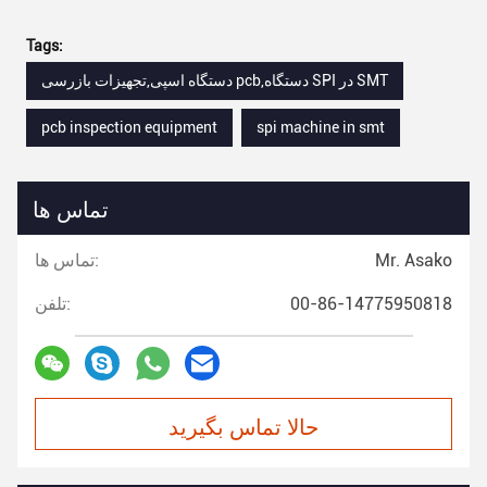
Tags:
دستگاه اسپی,تجهیزات بازرسی pcb,دستگاه SPI در SMT
pcb inspection equipment
spi machine in smt
تماس ها
Mr. Asako
تماس ها:
00-86-14775950818
تلفن:
حالا تماس بگیرید