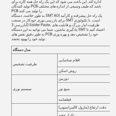
اداره کند. این باعث می شود که این یک راه حل همه کاره برای
تولید کنندگان PCB باشد که طیف وسیعی از اندازه های مختلف
PCB را تولید می کنند.
به طور خلاصه، دستگاه SMT AOI یک راه حل پیشرفته و کارآمد
برای بازرسی نوری خودکار در صنعت SMT است. با تکنولوژی
بازرسی 3D Solder Paste، ظرفیت انبار بزرگ،و قابلیت های
یادگیری ماشین، شما می توانید به این دستگاه SMT اعتماد کنید تا
به طور دقیق نقص های PCB خود را تشخیص دهد و بهره وری
تولید خود را بهبود بخشد.
K3
مدل دستگاه
پُر
اقلام شناسایی
ست
ظرفیت تشخیص
St
روش اسکن
دوربین
منبع نور قرمز،
منبع نور
سیستم نوری
قطعنامه
دقت ارتفاع (ماژول کالیبراسیون)
تکرار حجم