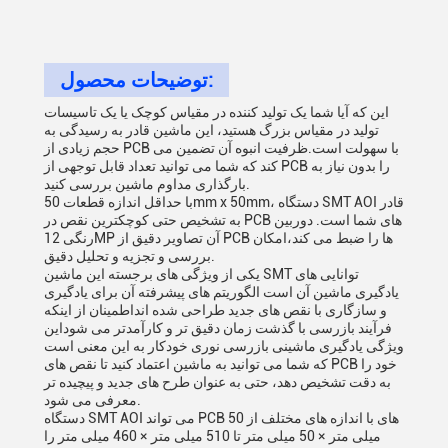
توضیحات محصول:
این که آیا شما یک تولید کننده در مقیاس کوچک یا یک تاسیسات
تولید در مقیاس بزرگ هستید، این ماشین قادر به رسیدگی به
حجم زیادی از PCB با سهولت است.ظرفیت انبوه آن تضمین می
کند که شما می توانید تعداد قابل توجهی از PCB را بدون نیاز به
بارگذاری مداوم ماشین بررسی کنید.
با حداقل اندازه قطعات 50mm x 50mm، دستگاه SMT AOI قادر
به تشخیص حتی کوچکترین نقص در PCB های شما است. دوربین
رنگی 12MP آن تصاویر دقیق از PCB ها را ضبط می کند،امکان
بررسی و تجزیه و تحلیل دقیق.
یکی از ویژگی های برجسته این ماشین SMT توانایی های
یادگیری ماشین آن است الگوریتم های پیشرفته آن برای یادگیری
و سازگاری با نقص های جدید طراحی شده انداطمینان از اینکه
فرآیند بازرسی با گذشت زمان دقیق تر و کارآمدتر می شوداین
ویژگی یادگیری ماشینی بازرسی نوری خودکار به این معنی است
که شما می توانید به ماشین اعتماد کنید تا نقص های PCB خود را
به دقت تشخیص دهد، حتی به عنوان طرح های جدید و پیچیده تر
معرفی می شود.
دستگاه SMT AOI می تواند PCB های با اندازه های مختلف از 50
میلی متر × 50 میلی متر تا 510 میلی متر × 460 میلی متر را