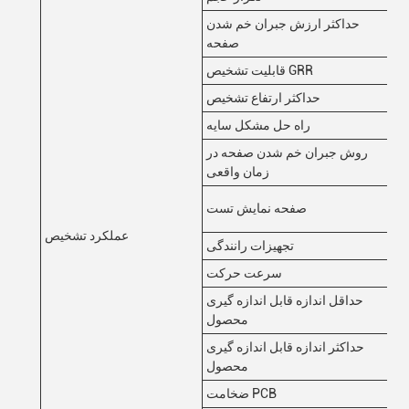
حداکثر ارزش جبران خم شدن
±
صفحه
قابلیت تشخیص GRR
50
حداکثر ارتفاع تشخیص
فه
راه حل مشکل سایه
روش جبران خم شدن صفحه در
زمان واقعی
ده
صفحه نمایش تست
د)
عملکرد تشخیص
پیچ
تجهیزات رانندگی
80
سرعت حرکت
حداقل اندازه قابل اندازه گیری
5
محصول
حداکثر اندازه قابل اندازه گیری
40
محصول
0.
ضخامت PCB