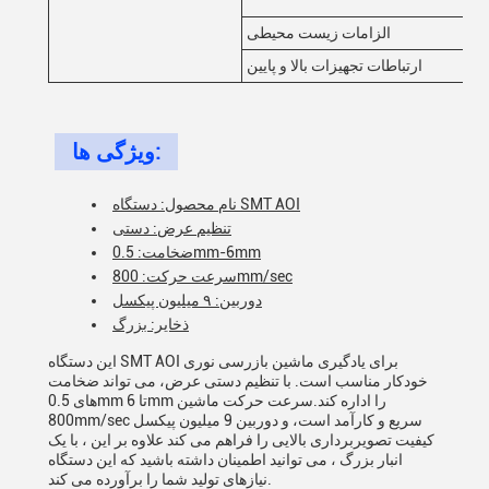
نه
الزامات زیست محیطی
ارتباطات تجهیزات بالا و پایین
ویژگی ها:
نام محصول: دستگاه SMT AOI
تنظیم عرض: دستی
ضخامت: 0.5mm-6mm
سرعت حرکت: 800mm/sec
دوربین: ۹ میلیون پیکسل
ذخایر: بزرگ
این دستگاه SMT AOI برای یادگیری ماشین بازرسی نوری
خودکار مناسب است. با تنظیم دستی عرض، می تواند ضخامت
های 0.5mm تا 6mm را اداره کند.سرعت حرکت ماشین
800mm/sec سریع و کارآمد است، و دوربین 9 میلیون پیکسل
کیفیت تصویربرداری بالایی را فراهم می کند علاوه بر این ، با یک
انبار بزرگ ، می توانید اطمینان داشته باشید که این دستگاه
نیازهای تولید شما را برآورده می کند.