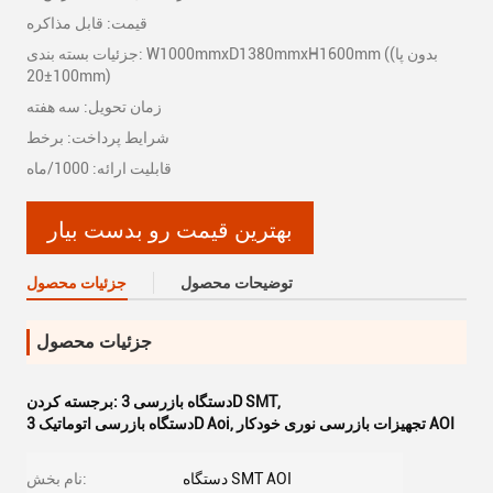
قیمت: قابل مذاکره
جزئیات بسته بندی: W1000mmxD1380mmxH1600mm ((بدون پا
100±20mm)
زمان تحویل: سه هفته
شرایط پرداخت: برخط
قابلیت ارائه: 1000/ماه
بهترین قیمت رو بدست بیار
توضیحات محصول
جزئیات محصول
جزئیات محصول
,
دستگاه بازرسی 3D SMT
برجسته کردن:
تجهیزات بازرسی نوری خودکار AOI
,
دستگاه بازرسی اتوماتیک 3D Aoi
دستگاه SMT AOI
نام بخش: