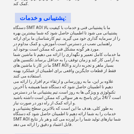
کمک کند.
پشتیبانی و خدمات:
دستگاه SMT AOI ما با پشتیبانی فنی و خدمات با کیفیت بالا
پشتیبانی می شود تا اطمینان حاصل شود که شما بیشترین بهره
را از سرمایه گذاری خود می گیرید. تیم کارشناسان ما برای ارائه
راهنمایی نصب در دسترس است،آموزش، و کمک مداوم در
مورد هر گونه مشکل فنی که ممکن است بوجود آید.
ما خدمات کامل تعمیر و نگهداری را ارائه می دهیم تا ماشین شما
به آرامی کار کند و زمان توقف را به حداقل برساند.تکنسین های
ما در کار با ماشین های SMT AOI بسیار ماهر و تجربه دارند و
فقط از قطعات جایگزین واقعی برای اطمینان از عملکرد بهینه
استفاده می کنند.
علاوه بر این، ما به روزرسانی و ارتقاء نرم افزار را ارائه می
دهیم تا اطمینان حاصل شود که دستگاه شما همیشه با آخرین
تکنولوژی و ویژگی ها به روز است.تیم پشتیبانی ما در دسترس
است 24/7 برای پاسخ به هر سوالی که ممکن است داشته باشید
و ارائه کمک از راه دور در صورت نیاز.
به طور کلی، هدف ما این است که بالاترین سطح پشتیبانی و
خدمات را به شما ارائه دهیم تا اطمینان حاصل شود که دستگاه
SMT AOI شما نیازهای تولید شما را برآورده می کند و هر بار نتایج
قابل اعتماد و دقیق را ارائه می دهد.