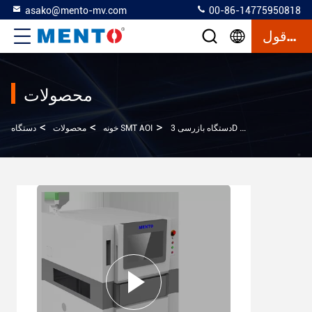
asako@mento-mv.com
00-86-14775950818
نقل قول
محصولات
>
>
>
بازرسی نوری خودکار
دستگاه SMT AOI
خونه
محصولات