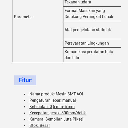
Tekanan udara
0.
Format Masukan yang
Me
Didukung Perangkat Lunak
Parameter
His
Alat pengelolaan statistik
%G
ti
Persyaratan Lingkungan
Su
Komunikasi peralatan hulu
An
dan hilir
Fitur:
Nama produk: Mesin SMT AOI
Pengaturan lebar: manual
Ketebalan: 0,5 mm-6 mm
Kecepatan gerak: 800mm/detik
Kamera: Sembilan Juta Piksel
Stok: Besar