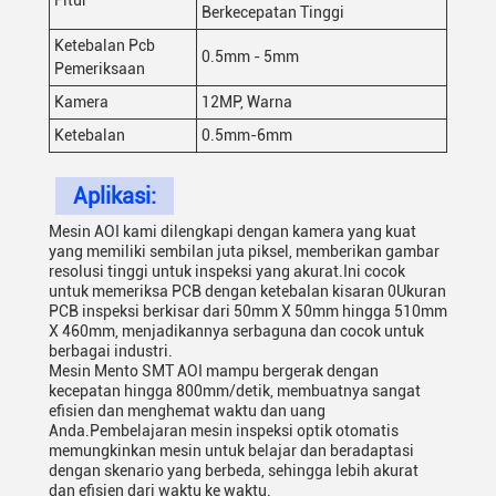
Fitur
Berkecepatan Tinggi
Ketebalan Pcb
0.5mm - 5mm
Pemeriksaan
Kamera
12MP, Warna
Ketebalan
0.5mm-6mm
Aplikasi:
Mesin AOI kami dilengkapi dengan kamera yang kuat
yang memiliki sembilan juta piksel, memberikan gambar
resolusi tinggi untuk inspeksi yang akurat.Ini cocok
untuk memeriksa PCB dengan ketebalan kisaran 0Ukuran
PCB inspeksi berkisar dari 50mm X 50mm hingga 510mm
X 460mm, menjadikannya serbaguna dan cocok untuk
berbagai industri.
Mesin Mento SMT AOI mampu bergerak dengan
kecepatan hingga 800mm/detik, membuatnya sangat
efisien dan menghemat waktu dan uang
Anda.Pembelajaran mesin inspeksi optik otomatis
memungkinkan mesin untuk belajar dan beradaptasi
dengan skenario yang berbeda, sehingga lebih akurat
dan efisien dari waktu ke waktu.