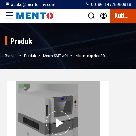
asako@mento-mv.com
00-86-14775950818
Kutipan
Produk
>
>
>
Rumah
Produk
Mesin SMT AOI
Mesin Inspeksi 3D SMT AOI Peralatan Inspeksi Optik Otomatis