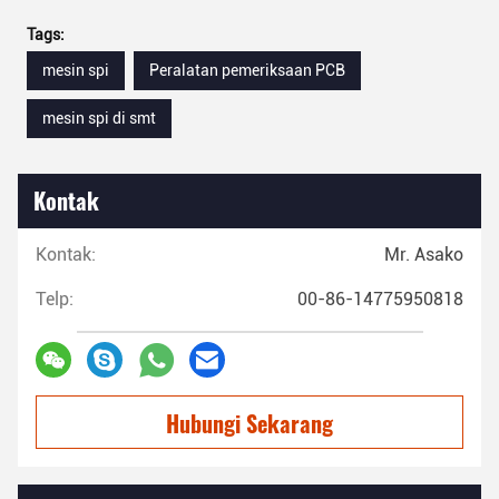
Tags:
mesin spi
Peralatan pemeriksaan PCB
mesin spi di smt
Kontak
Kontak:
Mr. Asako
Telp:
00-86-14775950818
Hubungi Sekarang