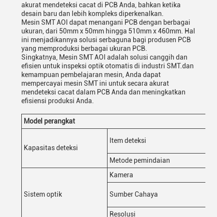
akurat mendeteksi cacat di PCB Anda, bahkan ketika
desain baru dan lebih kompleks diperkenalkan.
Mesin SMT AOI dapat menangani PCB dengan berbagai
ukuran, dari 50mm x 50mm hingga 510mm x 460mm. Hal
ini menjadikannya solusi serbaguna bagi produsen PCB
yang memproduksi berbagai ukuran PCB.
Singkatnya, Mesin SMT AOI adalah solusi canggih dan
efisien untuk inspeksi optik otomatis di industri SMT.dan
kemampuan pembelajaran mesin, Anda dapat
mempercayai mesin SMT ini untuk secara akurat
mendeteksi cacat dalam PCB Anda dan meningkatkan
efisiensi produksi Anda.
Model perangkat
K3
Kes
Item deteksi
sol
Kapasitas deteksi
Metode pemindaian
St
Kamera
Ka
Su
Sistem optik
Sumber Cahaya
ra
Resolusi
10