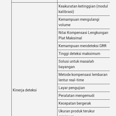
Keakuratan ketinggian (modul
1μ
kalibrasi)
Kemampuan mengulangi
< 1
volume
Nilai Kompensasi Lengkungan
±
Plat Maksimal
Kemampuan mendeteksi GRR
< 1
Tinggi deteksi maksimum
50
Solusi untuk masalah
Te
bayangan
bid
Metode kompensasi lembaran
Ko
lentur real-time
Layar pengujian
Wa
Kinerja deteksi
Peralatan mengemudi
Se
Kecepatan bergerak
80
Ukuran produk terukur
5