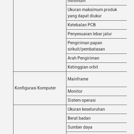
minimum
Ukuran maksimum produk
40
yang dapat diukur
Ketebalan PCB
0.
Penyesuaian lebar jalur
Pe
Pengiriman papan
Pe
sirkuit/pembatasan
Arah Pengiriman
Dar
Ketinggian orbit
90
CP
Mainframe
SS
Konfigurasi Komputer
Monitor
22
Sistem operasi
Ub
Ukuran keseluruhan
W1
Berat badan
11
Sumber daya
AC