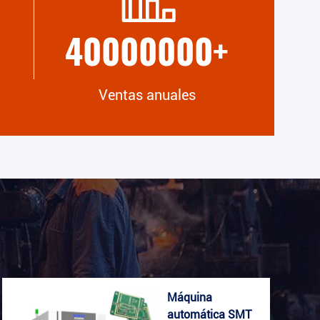
40000000
+
Ventas anuales
Máquina
automática SMT