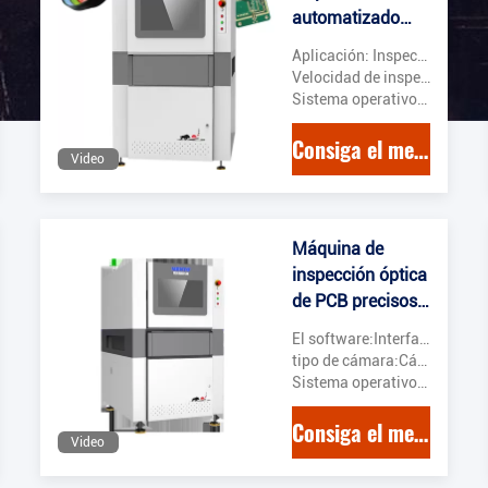
automatizado
AOI en SMT
Aplicación: Inspección de PCB
Velocidad de inspección: Hasta 25 cm2/s
Sistema operativo: Las ventanas
Consiga el mejor precio
Video
Máquina de
inspección óptica
de PCB precisos
Equipo AOI
El software:Interfaz de usuario intuitiva
automático
tipo de cámara:Cámara digital 3D
Sistema operativo:Windows 10 también
Consiga el mejor precio
Video