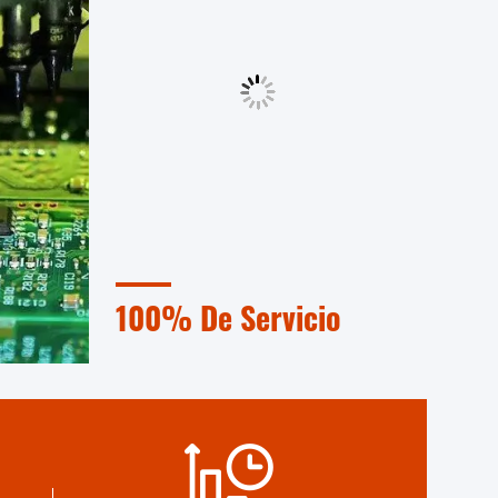
100% De Servicio
nzadas,
Envases a granel y pequeños
ntrol
envases personalizados, FOB, CIF,
car
DDU y DDP. Permítanos ayudarle a
icos más
encontrar la mejor solución para
todas sus preocupaciones.