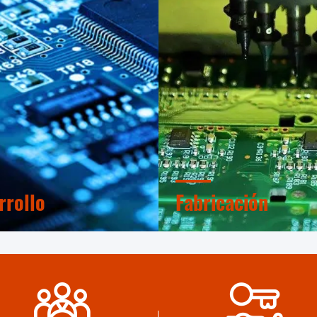
rrollo
Fabricación
interno de diseño
Máquinas automáticas ava
onal y taller de maquinaria
estrictamente sistema de co
da. Podemos cooperar para
del proceso. Podemos fabri
llar los productos que
todos los terminales eléctr
.
allá de su demanda.