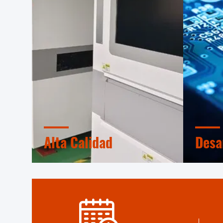
Alta Calidad
Desa
Sello de confianza, verificación de
Equipo 
crédito, RoSH y evaluación de la
profesi
capacidad del proveedor. La
avanza
empresa tiene un estricto sistema
desarro
de control de calidad y un
necesita