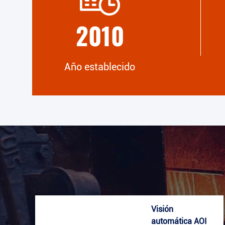
laboratorio de pruebas profesional.
2010
Año establecido
Visión
automática AOI