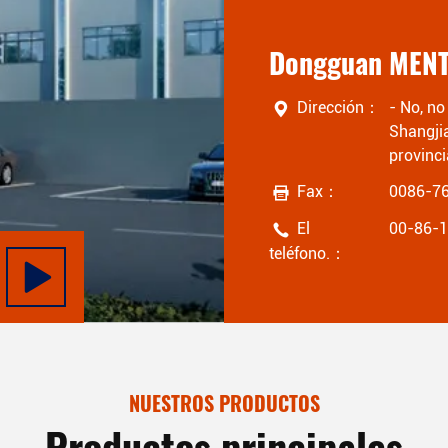
Dirección：
- No, n
Shangji
provinc
Fax：
0086-7
El
00-86-
teléfono.：
NUESTROS PRODUCTOS
Productos principales