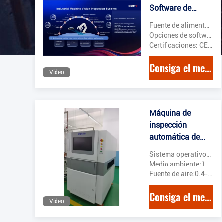
Software de
inspección óptica
Fuente de alimentación: 110-240V CA, 50/60Hz
automatizada
Opciones de software: Software personalizable y fácil de usar
Certificaciones: CE, RoHS y ISO 9001
Consiga el mejor precio
Video
Máquina de
inspección
automática de
pasta de
Sistema operativo:Las ventanas
soldadura óptica
Medio ambiente:10 a 40 °C
sPI SMT Pick And
Fuente de aire:0.4-0.6Mpa
Place
Consiga el mejor precio
Video