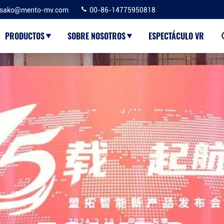
sako@mento-mv.com
00-86-14775950818
PRODUCTOS
SOBRE NOSOTROS
ESPECTÁCULO VR