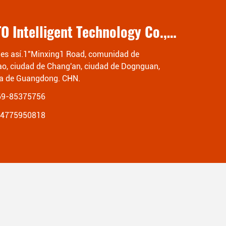
Dongguan MENTO Intelligent Technology Co., Ltd.
o es así.1"Minxing1 Road, comunidad de
ao, ciudad de Chang'an, ciudad de Dognguan,
ia de Guangdong. CHN.
69-85375756
14775950818