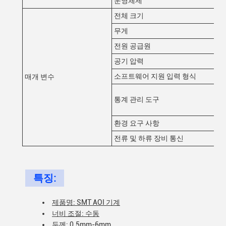
운영체제
우
전체 크기
W1
무게
11
전원 공급원
AC
공기 압력
0.
소프트웨어 지원 입력 형식
Ge
매개 변수
히스
통계 관리 도구
%G
디
환경 요구 사항
온도
전류 및 하류 장비 통신
표
특징:
제품명: SMT AOI 기계
너비 조절: 수동
두께: 0.5mm-6mm