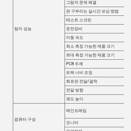
그림자 문제 해결
단
판 구부리는 실시간 보상 방법
판
테스트 스크린
색
탐지 성능
운전장비
세
이동 속도
80
최소 측정 가능한 제품 크기
5
최대 측정 가능한 제품 크기
40
PCB 두께
0.
트랙 너비 조정
자
회로판 전달/결착
벨
전달 방향
왼
궤도 높이
90
CP
메인프레임
HD
컴퓨터 구성
모니터
22