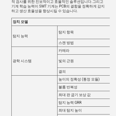
적 검사를 위한 진보적이고 효율적인 솔루션입니다.그리고
기계 학습 능력이 SMT 기계는 PCB의 결함을 정확하게 감지
하고 생산 효율성을 향상시킬 수 있습니다.
장치 모델
K3
부
탐지 항목
페
탐지 능력
스캔 방법
스
카메라
5
듀
광학 시스템
빛의 근원
란색
결의
10
높이의 정확성 (통정 모듈)
1
볼륨 반복성
< 
최대 판 굽기 보상 값
±
탐지 능력 GRR
<1
최대 탐지 높이
50