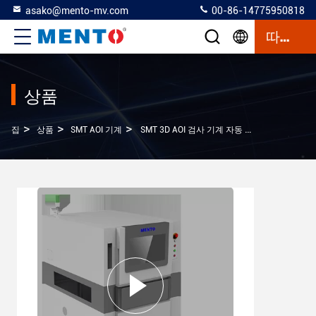
asako@mento-mv.com
00-86-14775950818
따옴표
상품
>
>
>
집
상품
SMT AOI 기계
SMT 3D AOI 검사 기계 자동 광 검사 장비