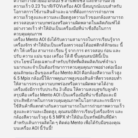
ความกว้างด้วยมือ มีกล้อง 9 ล้านพิกเซล และทํางานด้วย
ความเร็ว 0.23 วินาที/FOVเครื่อง AOI นี้สมบูรณ์แบบสําหรับ
โอกาสการใช้งานสินค้าและฉากที่ต้องการการถ่ายภาพ
ความเร็วสูงและความละเอียดสูงความเร็วของกล้องสามารถ
ตรวจสอบความบกพร่องหรือความผิดพลาดในผลิตภัณฑ์ได้
อย่างรวดเร็ว ทําให้มันเป็นเครื่องมือที่น่าเชื่อถือในการ
ควบคุมคุณภาพ
เครื่อง Mento AOI ยังได้รับความสามารถในการเรียนรู้จาก
เครื่องจักร ทําให้มันเป็นเครื่องตรวจออโต้ออฟติกส์ลักษณะ นี้
ทํา ให้ เครื่อง สามารถ เรียน รู้ จาก การ ตรวจสอบ ก่อน และ
ปรับ ความ แม่น ของ เครื่อง ให้ ดี ขึ้นคุณสมบัตินี้เป็น
ประโยชน์โดยเฉพาะสําหรับบริษัทที่ผลิตผลิตภัณฑ์จํานว
นมากและจําเป็นต้องรักษาการควบคุมคุณภาพอย่างต่อเนื่อง
คุณลักษณะอื่นของเครื่อง Mento AOI คือกล้องสีความเร็วสูง
6.5 Mpix กล้องนี้ให้ภาพคุณภาพสูงของสินค้าที่ตรวจสอบทํา
ให้สามารถระบุความบกพร่องหรือความผิดพลาดได้ง่าย
เครื่องยังมีการรับประกัน 3 เดือน ให้ความสงบสุขกับลูกค้า
สรุปคือ เครื่อง Mento AOI เป็นเครื่องมือที่น่าเชื่อถือและมี
ประสิทธิภาพในการควบคุมคุณภาพในโอกาสและกรณีการ
ใช้สินค้าที่แตกต่างกันความสามารถในการถ่ายภาพความเร็ว
สูงและความละเอียดสูง, คุณสมบัติการเรียนรู้เครื่องจักร และ
กล้องสีความเร็วสูง 6.5 MPX ทําให้มันเป็นทรัพย์สินที่มีค่า
สําหรับเส้นการผลิตใด ๆ ติดต่อ Mento เพื่อได้รับมือของคุณ
บนเครื่อง AOI นี้วันนี้!