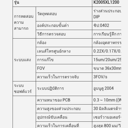
รุ่น
K2005XL1200
ร่างส่วนประกอบ CH
วัตถุทดสอบ
การทดสอบ
DIP
ความ
องค์ประกอบขั้นต่ํา
ชิป:0402
สามารถ
วิธีการตรวจสอบ
การเรียนรู้ลึก กา
กล้อง
กล้องอุตสาหกรรมสี
เลนส์โทรศูนย์กลาง
0.22X/0.17X/0.14
ระบบแสง
การแก้ไข
15um/20um/25 u
FOV
ขนาด 36x30mm/4
ความเร็วในการตรวจจับ
3FOV/s
ระบบ
ระบบปฏิบัติการ
อูบนูตู 2004
ซอฟต์แวร์
ความหนาของ PCB
0.3 ~ 10mm ((War
ความสูงของส่วนประกอบ
30 มิลลิเมตรด้านบน
อุปกรณ์ขับเคลื่อน
เซอร์วามอเตอร์+สก
ความเร็วในการเคลื่อนที่
สูงสุด 800 มม/วินาท