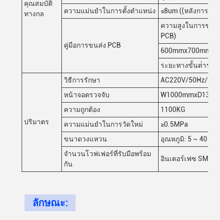
คุณสมบัติ
ความแม่นยําในการตั้งตําแหน่ง
≤8um ((หลังการปร
ทางกล
ความสูงในการขนส่ง
PCB)
คู่มือการขนส่ง PCB
600mmx700mm
ระยะทางขั้นต่ําระ
วิธีการรักษา
AC220V/50Hz/20
หน้าจอตรวจจับ
W1000mmxD1380mm
ความถูกต้อง
1100KG
ปริมาตร
ความแม่นยําในการวัดใหม่
≥0.5MPa
ขนาดวงแหวน
อุณหภูมิ: 5 ~ 40 ° C
จํานวนโวฟเฟอร์ที่รับมือพร้อม
อินเตอร์เฟซ SMEM
กัน
ลักษณะ: