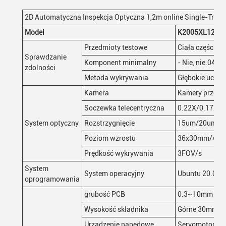
2D Automatyczna Inspekcja Optyczna 1,2m online Single-Track
Model
K2005XL1200
Przedmioty testowe
Ciała części CH
Sprawdzanie
Komponent minimalny
- Nie, nie.0402
zdolności
Metoda wykrywania
Głębokie uczen
Kamera
Kamery przemy
Soczewka telecentryczna
0.22X/0.17X/0
System optyczny
Rozstrzygnięcie
15um/20um/2
Poziom wzrostu
36x30mm/48
Prędkość wykrywania
3FOV/s
System
System operacyjny
Ubuntu 20.04
oprogramowania
grubość PCB
0.3~10mm ((W
Wysokość składnika
Górne 30mm, d
Urządzenie napędowe
Servomotor+kr