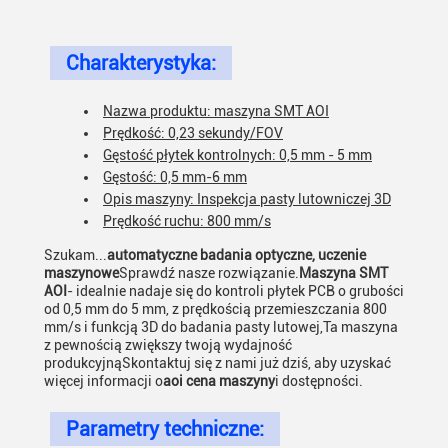
Charakterystyka:
Nazwa produktu: maszyna SMT AOI
Prędkość: 0,23 sekundy/FOV
Gęstość płytek kontrolnych: 0,5 mm - 5 mm
Gęstość: 0,5 mm-6 mm
Opis maszyny: Inspekcja pasty lutowniczej 3D
Prędkość ruchu: 800 mm/s
Szukam...
automatyczne badania optyczne, uczenie
maszynowe
Sprawdź nasze rozwiązanie.
Maszyna SMT
AOI
- idealnie nadaje się do kontroli płytek PCB o grubości
od 0,5 mm do 5 mm, z prędkością przemieszczania 800
mm/s i funkcją 3D do badania pasty lutowej,Ta maszyna
z pewnością zwiększy twoją wydajność
produkcyjnąSkontaktuj się z nami już dziś, aby uzyskać
więcej informacji o
aoi cena maszyny
i dostępności.
Parametry techniczne: