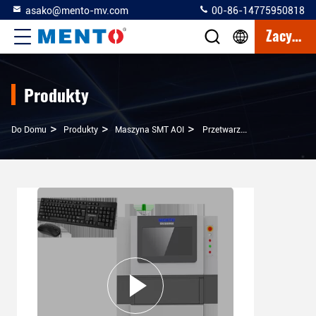
asako@mento-mv.com
00-86-14775950818
Zacytować
Produkty
>
>
>
Do Domu
Produkty
Maszyna SMT AOI
Przetwarzanie Obrazu Maszyna SMT AOI Do Dokładnej Inspekcji Płytek