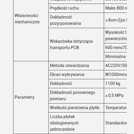
Prędkość ruchu
Maks.800 mm/
Właściwości
Dokładność
≤ 8um ((po kali
mechaniczne
pozycjonowania
Wysokość trans
powierzchni tr
Wskazówka dotycząca
transportu PCB
600 mmx700 
Minimalna odl
Metoda utwardzania
AC220V/50Hz
Ekran wykrywania
W1000mmxD13
Dokładność
1100 kg
Dokładność ponownego
≥ 0,5 MPa
Parametry
pomiaru
Wielkość pierścienia płytki
Temperatura:5
Liczba płytek
obsługiwanych
Standardowy i
jednocześnie