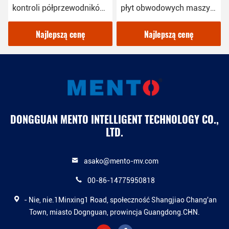
kontroli półprzewodników
płyt obwodowych maszyn
Automatyczne widzenie
w celu kontroli jakości
Najlepszą cenę
Najlepszą cenę
DONGGUAN MENTO INTELLIGENT TECHNOLOGY CO.,
LTD.
asako@mento-mv.com
00-86-14775950818
- Nie, nie.1Minxing1 Road, społeczność Shangjiao Chang'an
Town, miasto Dognguan, prowincja Guangdong.CHN.