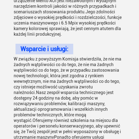
urządzenie Mento AOI jest niezawodnym i wydajnym
narzędziem kontroli jakości w różnych przypadkach i
scenariuszach stosowania produktu.Jego zdolności
zdjęciowe o wysokiej prędkości i rozdzielczości, funkcje
uczenia maszynowego i 6.5 Mpix wysokiej prędkości
kamery kolorowej sprawiają, że jest cennym atutem dla
każdej linii produkcyjnej.
Wsparcie i usługi:
W związku z powyższym Komisja stwierdziła, że nie ma
żadnych wątpliwości co do tego, że nie ma żadnych
wątpliwości co do tego, że w przypadku zastosowania
nowej technologii, która jest zgodna z rynkiem
wewnętrznym, nie ma żadnych wątpliwości co do tego,
czy istnieje możliwość uzyskania zwrotu
należności.Nasz zespół wsparcia technicznego jest
dostępny 24 godziny na dobę, aby pomóc w
rozwiązywaniu problemów, kalibracji maszyny,
aktualizacji oprogramowania i wszelkich innych
problemów technicznych, które mogą
wystąpić.Oferujemy również szkolenia na miejscu dla
operatorów i personelu konserwacyjnego, aby upewnić
się, że Twój zespół jest w pełni wyposażony w obsługę i
utrzymanie maszynyPonadto oferujemy usługi