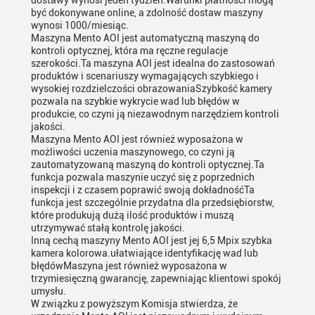
dostawy wynosi jeden tydzień.Warunki płatności mogą
być dokonywane online, a zdolność dostaw maszyny
wynosi 1000/miesiąc.
Maszyna Mento AOI jest automatyczną maszyną do
kontroli optycznej, która ma ręczne regulacje
szerokości.Ta maszyna AOI jest idealna do zastosowań
produktów i scenariuszy wymagających szybkiego i
wysokiej rozdzielczości obrazowaniaSzybkość kamery
pozwala na szybkie wykrycie wad lub błędów w
produkcie, co czyni ją niezawodnym narzędziem kontroli
jakości.
Maszyna Mento AOI jest również wyposażona w
możliwości uczenia maszynowego, co czyni ją
zautomatyzowaną maszyną do kontroli optycznej.Ta
funkcja pozwala maszynie uczyć się z poprzednich
inspekcji i z czasem poprawić swoją dokładnośćTa
funkcja jest szczególnie przydatna dla przedsiębiorstw,
które produkują dużą ilość produktów i muszą
utrzymywać stałą kontrolę jakości.
Inną cechą maszyny Mento AOI jest jej 6,5 Mpix szybka
kamera kolorowa.ułatwiające identyfikację wad lub
błędówMaszyna jest również wyposażona w
trzymiesięczną gwarancję, zapewniając klientowi spokój
umysłu.
W związku z powyższym Komisja stwierdza, że