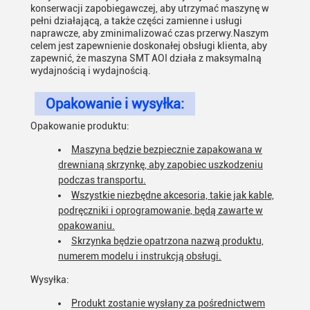
konserwacji zapobiegawczej, aby utrzymać maszynę w
pełni działającą, a także części zamienne i usługi
naprawcze, aby zminimalizować czas przerwy.Naszym
celem jest zapewnienie doskonałej obsługi klienta, aby
zapewnić, że maszyna SMT AOI działa z maksymalną
wydajnością i wydajnością.
Opakowanie i wysyłka:
Opakowanie produktu:
Maszyna będzie bezpiecznie zapakowana w
drewnianą skrzynkę, aby zapobiec uszkodzeniu
podczas transportu.
Wszystkie niezbędne akcesoria, takie jak kable,
podręczniki i oprogramowanie, będą zawarte w
opakowaniu.
Skrzynka będzie opatrzona nazwą produktu,
numerem modelu i instrukcją obsługi.
Wysyłka:
Produkt zostanie wysłany za pośrednictwem