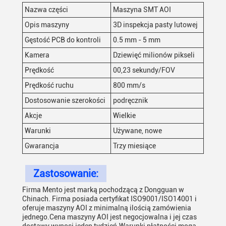
Nazwa części
Maszyna SMT AOI
Opis maszyny
3D inspekcja pasty lutowej
Gęstość PCB do kontroli
0.5 mm - 5 mm
Kamera
Dziewięć milionów pikseli
Prędkość
00,23 sekundy/FOV
Prędkość ruchu
800 mm/s
Dostosowanie szerokości
podręcznik
Akcje
Wielkie
Warunki
Używane, nowe
Gwarancja
Trzy miesiące
Zastosowanie:
Firma Mento jest marką pochodzącą z Dongguan w
Chinach. Firma posiada certyfikat ISO9001/ISO14001 i
oferuje maszyny AOI z minimalną ilością zamówienia
jednego.Cena maszyny AOI jest negocjowalna i jej czas