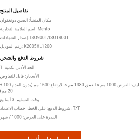
تفاصيل المنتج
مكان المنشأ: الصين دونغقوان
اسم العلامة التجارية: Mento
إصدار الشهادات: ISO9001/ISO14001
رقم الموديل: K2005XL1200
شروط الدفع والشحن
الحد الأدنى لكمية: 1
الأسعار: قابل للتفاوض
تفاصيل التغليف: العرض 1000 مم × العمق 1380 مم × الارتفاع 1600 مم (بدون القدم 100 ±
20 مم)
وقت التسليم: 3 أسابيع
شروط الدفع: على الخط، خطاب الاعتماد، T/T
القدرة على العرض: 1000 / شهر
احصل على أفضل سعر