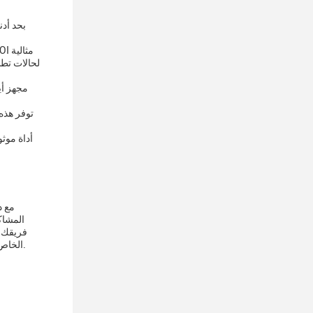
لحالات تطب
المشاك
فريقك م
الغيار وخدمات الإصلاح لتقليل أي وقت توقف.هدفنا هو توفير خدمة عملاء ممتازة لضمان أن جهاز SMT AOI الخاص بك يعمل في أقصى كفاءة وإنتاجية.