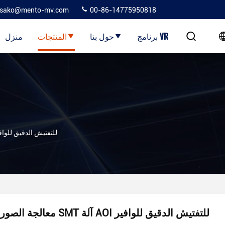
sako@mento-mv.com
00-86-14775950818
برنامج VR
حول بنا
المنتجات
منزل
معالجة الصور SMT آلة AOI للتفتيش الدقيق لل
معالجة الصور SMT آلة AOI للتفتيش الدقيق للوافير