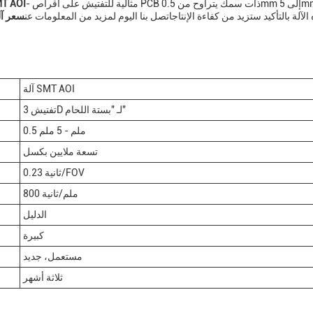
- مثالية للتفتيش على أقراص PCB ذات سمك يتراوح من 0.5mm إلى 5mm. مع
آلة  AOI
ركة 800mm/sec وميزة فحص معجون اللحام 3D،هذه الآلة بالتأكيد ستزيد من كفاءة الإنتاجاتصل بنا اليوم لمزيد من المعلومات عن
سعر آل
آلة SMT AOI
تفتيش 3D لـ "بستة اللحام"
0.5 ملم - 5 ملم
تسعة ملايين بكسل
0.23 ثانية/FOV
800 ملم/ثانية
الدليل
كبيرة
مستعمل، جديد
ثلاثة أشهر