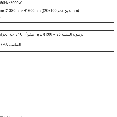
/50Hz/2000W
W1000mmxD1380mmxH1600mm ((بدون قدم 100±20mm)
0
درجة الحرارة: 5 ~ 40 ° C ، الرطوبة النسبية 25 ~ 80٪ ((بدون صقيع)
واجهة SMEMA القياسية