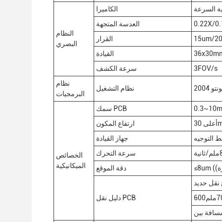
ية السرعة
الكاميرا
0.22X/0
العدسة المتجهة
النظام
15um/2
القرار
البصري
36x30m
القيادة
3FOV/s
سرعة الكشف
نظام
تو 2004
نظام التشغيل
البرمجيات
0.3~10m
سمك PCB
ارتفاع المكون
 التوجيه
جهاز القيادة
سرعة التحرك
الخصائص
الميكانيكية
دقة الموقع
دليل نقل PCB