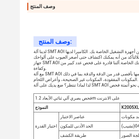
وصف المنتج
وصف المنتج:
لدينا آلة SMT AOI تأتي مجهزة بكاميرا ملونة عالية السرعة 6.5 مبيكسل، وتوفر لك صور واضحة ومفصلة من أجهزة التشغيل الخاصة بك. الكاميرا لديها
جهاز SMT AOI يأتي أيضاً بتعديل عرض يدوي، يسمح لك بتعديل الجهاز بسهولة لتلبية احتياجاتك الخاصة.آلتنا قادرة على فحص عدد كبير من PCB بسرعة
وكفاءة.
مع آلة SMT AOI الخاصة بنا، يمكنك أن تكون على يقين من أن لوحات التلفزيون الخاصة بك ستتم فحصها بأقصى قدر من الدقة والدقة.بما في ذلك
المكونات المفقودة، المكونات غير الصحيحة، وأعراض اللحام.
فحص بصري آلي ثنائي الأبعاد 1.2m على الانترنت
K2005X
النموذج
عناصر الاختبار
0402
الحد الأدنى للمكون
اختبار القدرة
لجة الصور
طريقة الكشف