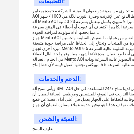
التطبيقات:
مدينة دونغغوان الصينية. الشركة معتمدة بمعايير ISO9001 / ISO14001 وتقدم آلة AOI بحد أدنى للكميات المطلوبة.سعر آلة
آلة Mento AOI هي آلة تفتيش بصرية تلقائية لديها ضبط عرض يدوي. تأتي مع كاميرا 9 مليون بكسل وتعمل بسرعة 0.23 ثانية / FOV.هذه الآلة AOI مثالية
يح سرعة الكاميرا اكتشاف أي عيوب أو أخطاء في المنتج بسرعة
، مما يجعلها أداة موثوقة لمراقبة الجودة.
جهاز Mento AOI مجهز أيضًا بقدرات التعلم الآلي ، مما يجعله آلة فحص بصري آلي.تسمح هذه الميزة للآلة بالتعلم من عمليات التفتيش السابقة وتحسين
ميزة أخرى لجهاز Mento AOI هي كاميرته الملونة عالية السرعة 6.5 Mpix. توفر هذه الكاميرا صور عالية الجودة للمنتج الذي يتم فحصه ،تسهيل تحديد أي
في الختام ، تعد آلة Mento AOI أداة موثوقة وفعالة لمراقبة الجودة في مناسبات سيناريوهات تطبيق المنتج المختلفة.قدرات التصوير عالية السرعة وذات
الدعم والخدمات:
ويأتي منتج آلة SMT AOI مع دعم تقني شامل وخدمات لضمان أداء مثالي وتقليل وقت التوقف.فريق الدعم الفني لدينا متاح 24/7 للمساعدة في حل
يضا التدريب في الموقع للمشغلين وموظفي الصيانة لضمان أن
وقائية للحفاظ على الجهاز يعمل في أعلى أداء، فضلا عن قطع
التعبئة والشحن:
تغليف المنتج: