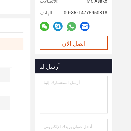
Mr. Asako
الاتصالات:
00-86-14775950818
الهاتف:
اتصل الآن
أرسل لنا