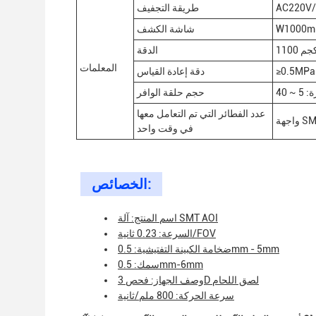
AC220V
طريقة التجفيف
شاشة الكشف
110 كجم
الدقة
المعلمات
≥0.5MPa
دقة إعادة القياس
حجم حلقة الوافر
عدد الفطائر التي تم التعامل معها
في وقت واحد
الخصائص:
اسم المنتج: آلة SMT AOI
السرعة: 0.23 ثانية/FOV
ضخامة الكبينة التفتيشية: 0.5mm - 5mm
سمك: 0.5mm-6mm
وصف الجهاز: فحص 3D لصق اللحام
سرعة الحركة: 800 ملم/ثانية