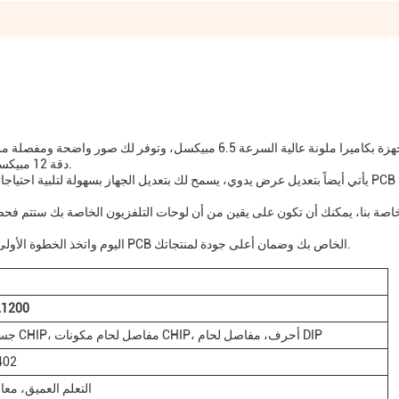
دقة 12 مبيكسلالتأكد من أنه يمكنك اكتشاف حتى أصغر العيوب على ألواحك.
لذا لماذا تنتظر؟ ضع يديك على آلة SMT AOI اليوم واتخذ الخطوة الأولى نحو أتمتة فحص PCB الخاص بك وضمان أعلى جودة لمنتجاتك.
L1200
جسد مكونات CHIP، مفاصل لحام مكونات CHIP، أحرف، مفاصل لحام DIP
(تشيب)
التعلم العميق، معا