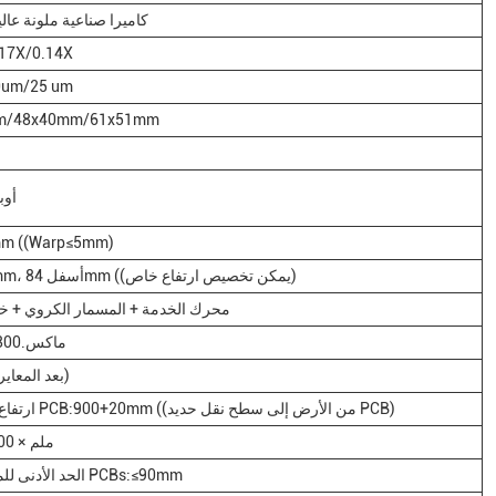
كاميرا صناعية ملونة عال
.17X/0.14X
0um/25 um
m/48x40mm/61x51mm
أوبون
m ((Warp≤5mm)
أعلى 30mm، أسفل 84mm ((يمكن تخصيص ارتفاع خاص)
محرك الخدمة + المسمار الكروي + خط
ماكس.800ملم/ثانية
≤8um ((بعد المعايرة)
ارتفاع نقل حديد PCB:900+20mm ((من الأرض إلى سطح نقل حديد PCB)
600ملم × 700ملم
الحد الأدنى للمسافة بين PCBs:≤90mm