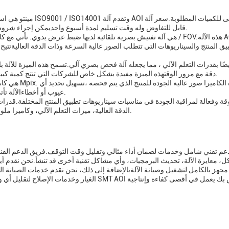
مينتو هي اسم تجاري من 
AOI قابل للتفاوض وله وقت تسليم لمدة أسبوع واحديمكن إجراء شروط الدفع عبر الإنترنت وقدرة التوريد للآلة هي 1000 / شهر.
يق المنتج والسيناريوهات التي تتطلب الصور عالية السرعة وذات الدقة العاليةتت
دقة مع مرور الوقتهذه الميزة مفيدة بشكل خاص للشركات التي تنتج كمية كبيرة من المنتجات وتحتاج إلى الحفاظ على مراقبة جودة متسقة.
عيوب أو أخطاءالآلة تأتي أيضا مع ضمان لمدة ثلاثة أشهر، مما يوفر راحة البال للعملاء.
الدقة العالية، ميزات التعلم الآلي، وكاميرا ملونة عالية السرعة 6.5 ميبيكس تجعلها أصول قيمة لأي خط إنتاج.
ل، معايرة الآلة، تحديث البرمجيات، وأي مشاكل تقنية أخرى قد تنشأ.نحن نقدم أ
جهز بالكامل لتشغيل وصيانة الآلةبالإضافة إلى ذلك، نحن نقدم خدمات الصيانة ال