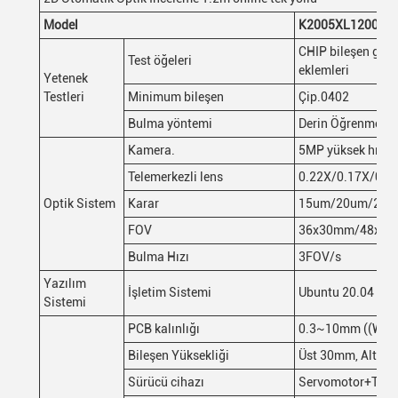
Model
K2005XL1200
CHIP bileşen gövde
Test öğeleri
eklemleri
Yetenek
Testleri
Minimum bileşen
Çip.0402
Bulma yöntemi
Derin Öğrenme, G
Kamera.
5MP yüksek hızlı 
Telemerkezli lens
0.22X/0.17X/0.1
Optik Sistem
Karar
15um/20um/25 
FOV
36x30mm/48x4
Bulma Hızı
3FOV/s
Yazılım
İşletim Sistemi
Ubuntu 20.04
Sistemi
PCB kalınlığı
0.3~10mm ((War
Bileşen Yüksekliği
Üst 30mm, Alt 84mm
Sürücü cihazı
Servomotor+Toplu