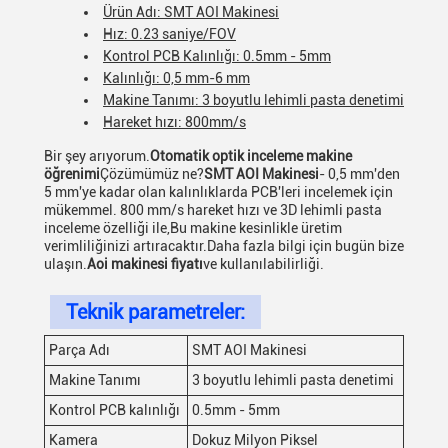
Ürün Adı: SMT AOI Makinesi
Hız: 0.23 saniye/FOV
Kontrol PCB Kalınlığı: 0.5mm - 5mm
Kalınlığı: 0,5 mm-6 mm
Makine Tanımı: 3 boyutlu lehimli pasta denetimi
Hareket hızı: 800mm/s
Bir şey arıyorum.
Otomatik optik inceleme makine
öğrenimi
Çözümümüz ne?
SMT AOI Makinesi
- 0,5 mm'den
5 mm'ye kadar olan kalınlıklarda PCB'leri incelemek için
mükemmel. 800 mm/s hareket hızı ve 3D lehimli pasta
inceleme özelliği ile,Bu makine kesinlikle üretim
verimliliğinizi artıracaktır.Daha fazla bilgi için bugün bize
ulaşın.
Aoi makinesi fiyatı
ve kullanılabilirliği.
Teknik parametreler:
Parça Adı
SMT AOI Makinesi
Makine Tanımı
3 boyutlu lehimli pasta denetimi
Kontrol PCB kalınlığı
0.5mm - 5mm
Kamera
Dokuz Milyon Piksel