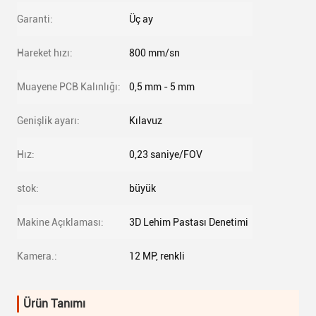
Garanti:
Üç ay
Hareket hızı:
800 mm/sn
Muayene PCB Kalınlığı:
0,5 mm - 5 mm
Genişlik ayarı:
Kılavuz
Hız:
0,23 saniye/FOV
stok:
büyük
Makine Açıklaması:
3D Lehim Pastası Denetimi
Kamera.:
12 MP, renkli
Ürün Tanımı