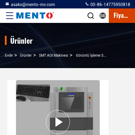
asako@mento-mv.com
00-86-14775950818
Fiyat Teklifi
Ürünler
>
>
>
Evde
Ürünler
SMT AOI Makinesi
Görüntü İşleme SMT AOI Makinesini Kesin Wafer Denetimi İçin