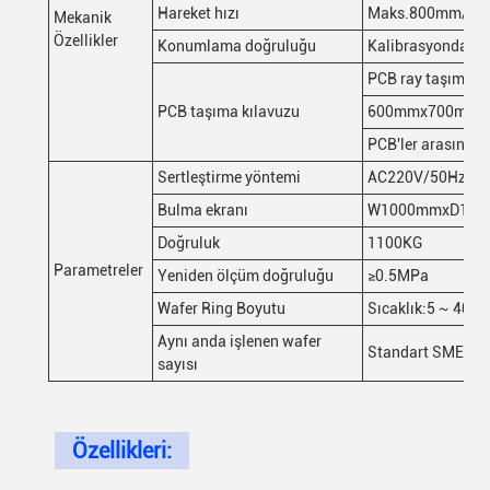
Hareket hızı
Maks.800mm/s
Mekanik
Özellikler
Konumlama doğruluğu
Kalibrasyondan s
PCB ray taşıma y
PCB taşıma kılavuzu
600mmx700mm
PCB'ler arasınd
Sertleştirme yöntemi
AC220V/50Hz/2
Bulma ekranı
W1000mmxD1380
Doğruluk
1100KG
Parametreler
Yeniden ölçüm doğruluğu
≥0.5MPa
Wafer Ring Boyutu
Sıcaklık:5 ~ 40 °
Aynı anda işlenen wafer
Standart SMEMA 
sayısı
Özellikleri: