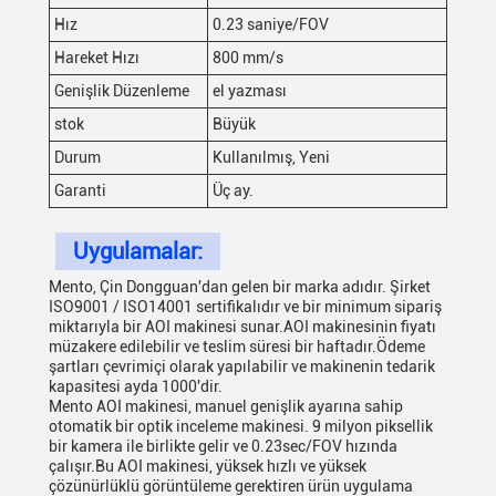
Hız
0.23 saniye/FOV
Hareket Hızı
800 mm/s
Genişlik Düzenleme
el yazması
stok
Büyük
Durum
Kullanılmış, Yeni
Garanti
Üç ay.
Uygulamalar:
Mento, Çin Dongguan'dan gelen bir marka adıdır. Şirket
ISO9001 / ISO14001 sertifikalıdır ve bir minimum sipariş
miktarıyla bir AOI makinesi sunar.AOI makinesinin fiyatı
müzakere edilebilir ve teslim süresi bir haftadır.Ödeme
şartları çevrimiçi olarak yapılabilir ve makinenin tedarik
kapasitesi ayda 1000'dir.
Mento AOI makinesi, manuel genişlik ayarına sahip
otomatik bir optik inceleme makinesi. 9 milyon piksellik
bir kamera ile birlikte gelir ve 0.23sec/FOV hızında
çalışır.Bu AOI makinesi, yüksek hızlı ve yüksek
çözünürlüklü görüntüleme gerektiren ürün uygulama