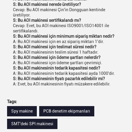
S: Bu AOI makinesi nerede üretiliyor?
Cevap: Bu AOI makinesi Çin'in Dongguan kentinde
üretiliyor.
S: Bu AOI makinesi sertifikalandı mı?
Cevap: Evet, bu AOI makinesi ISO9001/ISO14001 ile
sertifikalandı.
S: Bu AOI makinesi için minimum sipariş miktarı nedir?
A: Bu AOI makinesi için en az sipariş miktarı 1'dir.
S: Bu AOI makinesi için teslimat süresi nedir?
A: Bu AOI makinesinin teslim süresi 1 haftadır.
S: Bu AOI makinesi için ödeme şartları nelerdir?
A: Bu AOI makinesi için ödeme şartları çevrimiçi.
S: Bu AOI makinesinin tedarik kapasitesi nedir?
A: Bu AOI makinesinin tedarik kapasitesi ayda 1000'dir.
S: Bu AOI makinesinin fiyatı pazarlık edilebilir mi?
A: Evet, bu AOI makinesinin fiyatı müzakere edilebilir.
Tags:
Spy makine
PCB denetim ekipmanları
SMT'deki SPI makinesi