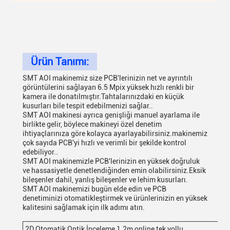
Ürün Tanımı:
SMT AOI makinemiz size PCB'lerinizin net ve ayrıntılı
görüntülerini sağlayan 6.5 Mpix yüksek hızlı renkli bir
kamera ile donatılmıştır.Tahtalarınızdaki en küçük
kusurları bile tespit edebilmenizi sağlar..
SMT AOI makinesi ayrıca genişliği manuel ayarlama ile
birlikte gelir, böylece makineyi özel denetim
ihtiyaçlarınıza göre kolayca ayarlayabilirsiniz.makinemiz
çok sayıda PCB'yi hızlı ve verimli bir şekilde kontrol
edebiliyor..
SMT AOI makinemizle PCB'lerinizin en yüksek doğruluk
ve hassasiyetle denetlendiğinden emin olabilirsiniz.Eksik
bileşenler dahil, yanlış bileşenler ve lehim kusurları.
SMT AOI makinemizi bugün elde edin ve PCB
denetiminizi otomatikleştirmek ve ürünlerinizin en yüksek
kalitesini sağlamak için ilk adımı atın.
2D Otomatik Optik İnceleme 1.2m online tek yollu