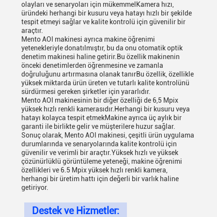
olayları ve senaryoları için mükemmelKamera hızı,
üründeki herhangi bir kusuru veya hatayı hızlı bir şekilde
tespit etmeyi sağlar ve kalite kontrolü için güvenilir bir
araçtır.
Mento AOI makinesi ayrıca makine öğrenimi
yetenekleriyle donatılmıştır, bu da onu otomatik optik
denetim makinesi haline getirir.Bu özellik makinenin
önceki denetimlerden öğrenmesine ve zamanla
doğruluğunu artırmasına olanak tanırBu özellik, özellikle
yüksek miktarda ürün üreten ve tutarlı kalite kontrolünü
sürdürmesi gereken şirketler için yararlıdır.
Mento AOI makinesinin bir diğer özelliği de 6,5 Mpix
yüksek hızlı renkli kamerasıdır.Herhangi bir kusuru veya
hatayı kolayca tespit etmekMakine ayrıca üç aylık bir
garanti ile birlikte gelir ve müşterilere huzur sağlar.
Sonuç olarak, Mento AOI makinesi, çeşitli ürün uygulama
durumlarında ve senaryolarında kalite kontrolü için
güvenilir ve verimli bir araçtır.Yüksek hızlı ve yüksek
çözünürlüklü görüntüleme yeteneği, makine öğrenimi
özellikleri ve 6.5 Mpix yüksek hızlı renkli kamera,
herhangi bir üretim hattı için değerli bir varlık haline
getiriyor.
Destek ve Hizmetler: