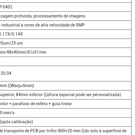
IP.0402
izagem profunda, processamento de imagens
industrial a cores de alta velocidade de 5MP
0.17X/0.14X
20um/25 um
mm/48x40mm/61x51mm
s
 20.04
0mm ((Warp≤5mm)
perior, 84mm inferior ((altura especial pode ser personalizada)
tor + parafuso de esfera + guia linear
00 mm/s
(após calibração)
de transporte de PCB por trilho:900+20 mm ((do solo à superfície de