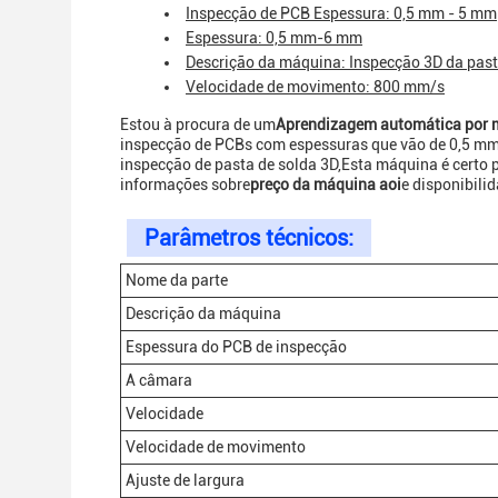
Inspecção de PCB Espessura: 0,5 mm - 5 mm
Espessura: 0,5 mm-6 mm
Descrição da máquina: Inspecção 3D da past
Velocidade de movimento: 800 mm/s
Estou à procura de um
Aprendizagem automática por m
inspecção de PCBs com espessuras que vão de 0,5 m
inspecção de pasta de solda 3D,Esta máquina é certo 
informações sobre
preço da máquina aoi
e disponibili
Parâmetros técnicos:
Nome da parte
Descrição da máquina
Espessura do PCB de inspecção
A câmara
Velocidade
Velocidade de movimento
Ajuste de largura