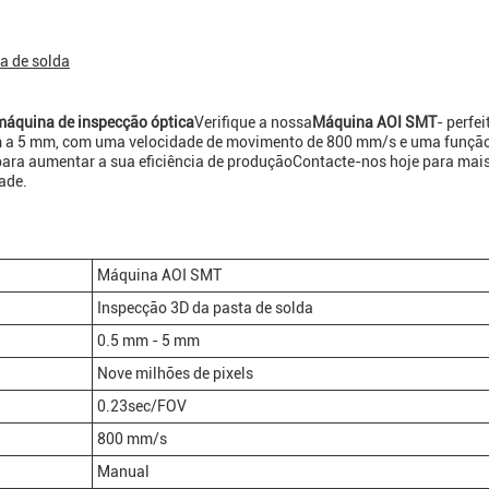
a de solda
áquina de inspecção óptica
Verifique a nossa
Máquina AOI SMT
- perfei
m a 5 mm, com uma velocidade de movimento de 800 mm/s e uma funçã
para aumentar a sua eficiência de produçãoContacte-nos hoje para mai
dade.
Máquina AOI SMT
Inspecção 3D da pasta de solda
0.5 mm - 5 mm
Nove milhões de pixels
0.23sec/FOV
800 mm/s
Manual