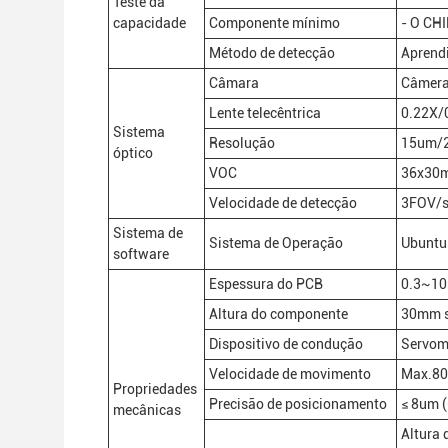
Teste da
capacidade
Componente mínimo
- O CH
Método de detecção
Aprend
Câmara
Câmera 
Lente telecêntrica
0.22X/
Sistema
Resolução
15um/
óptico
VOC
36x30
Velocidade de detecção
3FOV/
Sistema de
Sistema de Operação
Ubuntu
software
Espessura do PCB
0.3~1
Altura do componente
30mm su
Dispositivo de condução
Servomo
Velocidade de movimento
Max.8
Propriedades
Precisão de posicionamento
≤ 8um (
mecânicas
Altura 