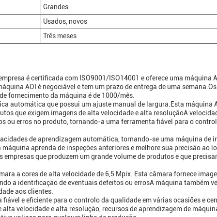
Grandes
Usados, novos
Três meses
empresa é certificada com ISO9001/ISO14001 e oferece uma máquina 
áquina AOI é negociável e tem um prazo de entrega de uma semana.Os
 de fornecimento da máquina é de 1000/mês.
ca automática que possui um ajuste manual de largura.Esta máquina 
dutos que exigem imagens de alta velocidade e alta resoluçãoA velocida
os ou erros no produto, tornando-a uma ferramenta fiável para o contro
acidades de aprendizagem automática, tornando-se uma máquina de i
a máquina aprenda de inspeções anteriores e melhore sua precisão ao l
a as empresas que produzem um grande volume de produtos e que precis
mara a cores de alta velocidade de 6,5 Mpix. Esta câmara fornece imag
tando a identificação de eventuais defeitos ou errosA máquina também 
dade aos clientes.
ável e eficiente para o controlo da qualidade em várias ocasiões e cen
lta velocidade e alta resolução, recursos de aprendizagem de máquina