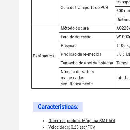
transpo
Guia de transporte de PCB
600 m
Distân
Método de cura
AC220
Ecrã de detecção
W1000
Precisão
1100 k
Precisão de re-medida
≥ 0,5 
Parâmetros
Tamanho do anel da bolacha
Temper
Número de wafers
manuseadas
Interf
simultaneamente
Características:
Nome do produto: Máquina SMT AOI
Velocidade: 0,23 sec/FOV