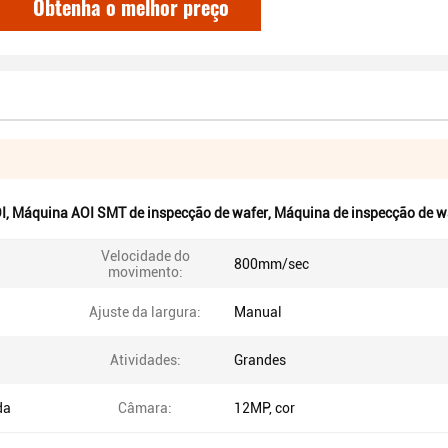
Obtenha o melhor preço
I
,
Máquina AOI SMT de inspecção de wafer
,
Máquina de inspecção de 
Velocidade do
800mm/sec
movimento:
Ajuste da largura:
Manual
Atividades:
Grandes
da
Câmara:
12MP, cor