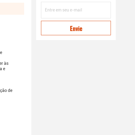
Envie
 e
er às
a e
eção de