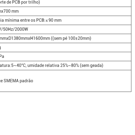
rte de PCB por trilho)
mx700 mm
cia mínima entre os PCB:≤ 90 mm
V/50Hz/2000W
mmxD1380mmxH1600mm ((sem pé 100±20mm)
g
MPa
atura:5~40°C, umidade relativa 25%~80% (sem geada)
ace SMEMA padrão