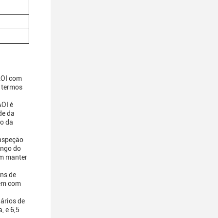
AOI com
 termos
AOI é
de da
lo da
nspeção
ongo do
am manter
ens de
vem com
ários de
, e 6,5