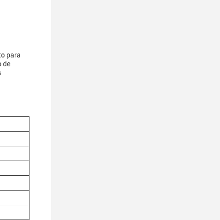
to para
o de
s