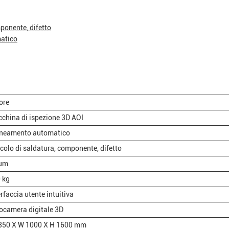
mponente, difetto
matico
ore
china di ispezione 3D AOI
ineamento automatico
icolo di saldatura, componente, difetto
 μm
 kg
erfaccia utente intuitiva
ocamera digitale 3D
350 X W 1000 X H 1600 mm