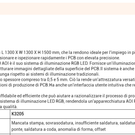
L 1300 X W 1300 X H 1500 mm, che la rendono ideale per l'impiego in pi
nsionare e ispezionare rapidamente i PCB con elevata precisione.
 AOI è il suo sistema di illuminazione RGB LED. Fornisce un'illuminazio
turare immagini dettagliate della superficie del PCB.Il sistema è anche
unga rispetto ai sistemi di illuminazione tradizionali.
 spessore compreso tra 0,5 e 5 mm. Ciò la rende un'attrezzatura versati
ioni di produzione di PCB.Ha anche un'interfaccia utente intuitiva che 
fidabile ed efficiente che può aiutare a razionalizzare il processo di pr
l sistema di illuminazione LED RGB, rendendola un'apparecchiatura AOI 
ta qualità.
K3205
Mancata stampa, sovrasodatura, insufficiente saldatura, saldatu
ponte, saldatura a coda, anomalia di forma, offset