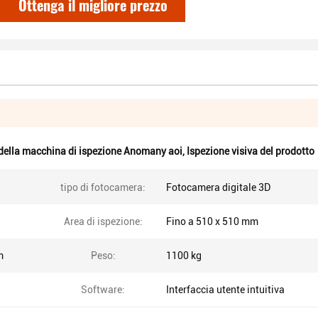
Ottenga il migliore prezzo
della macchina di ispezione Anomany aoi
,
Ispezione visiva del prodotto
tipo di fotocamera:
Fotocamera digitale 3D
Area di ispezione:
Fino a 510 x 510 mm
m
Peso:
1100 kg
Software:
Interfaccia utente intuitiva