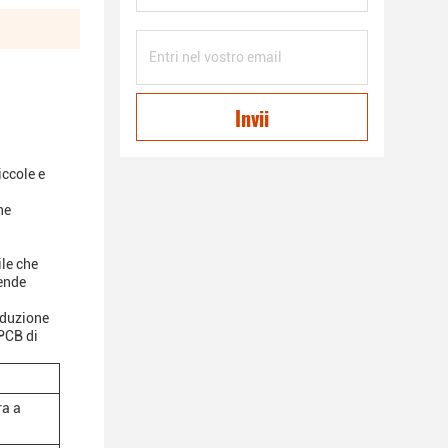
Invii
ccole e
ne
le che
rende
oduzione
PCB di
ra a