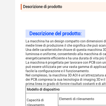
Descrizione di prodotto
Descrizione del prodotto:
La macchina ha un design compatto con dimensioni di 
medie linee di produzione.il che significa che può sca
Una delle caratteristiche chiave di questa macchina 3D
luminosa e uniforme, consentendo alla macchina di cat
energeticamente efficiente e ha una durata di vita più l
La macchina è progettata per lavorare con PCB con uno
può essere utilizzata per una vasta gamma di applicaz
facile la configurazione e il funzionamento.
Nel complesso, la macchina 3D AOI è un'attrezzatura af
dei PCB.compresa la sua tecnologia di imaging 3D e i
prima linea in grado di fornire risultati costanti e di al
Modello di dispositivo
Elementi di rilevamento
Capacità di
rilevamento