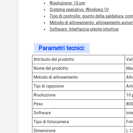
Risoluzione: 10 μm
Sistema operativo: Windows 10
Tipo di controllo: giunto della saldatura, co
Metodo di allineamento: allineamento auto
Software: Interfaccia utente intuitiva
Parametri tecnici:
Attributo del prodotto
Val
Nome del prodotto
Mac
Metodo di allineamento
All
Tipi di ispezione
Art
Risoluzione
10
Peso
800
Software
Int
Tipo di fotocamera
Fot
Dimensione
L 1