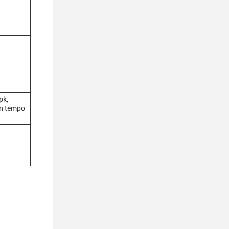
pk,
in tempo