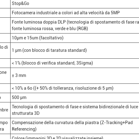
Stop&Go
Fotocamera industriale a colori ad alta velocità da 5MP
Fonte luminosa doppia DLP (tecnologia di spostamento di fase ra
fonte luminosa rossa, verde e blu (RGB)
10μm e 15um (facoltativo)
lo di
1 μm (con blocco di taratura standard)
< 1% (blocco di verifica standard, 3Sigma)
one
± 3 mm
< 10% a 6o ((+ 50% di tolleranza, risoluzione di 5 μm)
o
500 μm
Tecnologia di spostamento di fase e sistema bidirezionale di luce
mbre
strutturata 3D
empo
Compensazione della curvatura della piastra (Z-Tracking+Pad
tra
Referencing)
Colore (immagini 3D e 2D visualizzate insieme)