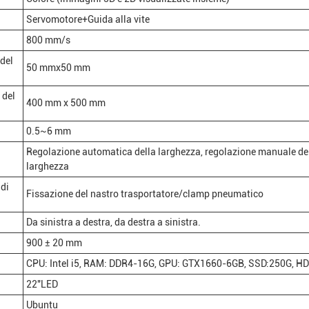
Servomotore+Guida alla vite
800 mm/s
del
50 mmx50 mm
 del
400 mm x 500 mm
0.5~6 mm
l
Regolazione automatica della larghezza, regolazione manuale de
larghezza
 di
Fissazione del nastro trasportatore/clamp pneumatico
Da sinistra a destra, da destra a sinistra.
900 ± 20 mm
CPU: Intel i5, RAM: DDR4-16G, GPU: GTX1660-6GB, SSD:250G, HD
22"LED
Ubuntu