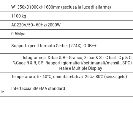
W1350xD1000xH1600mm (esclusa la luce di allarme)
1100 kg
AC220V/50~60Hz/2000W
0.5Mpa
Supporto per il formato Gerber (274X), ODB++
Istogramma, X-bar & R - Grafico, X-bar & S - C hart, C p & C 
%Gage R & R, SPI Rapporti giornalieri/settimanali/mensili, SPC 
reale e Multiple Display
Temperatura: 5~40°C, umidità relativa: 25%~80% (senza gelo)
Interfaccia SMEMA standard
lle