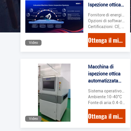
Ispezione ottica
automatizzata
Fornitore di energia: 110-240V AC, 50/60Hz
Opzioni di software: Software personalizzabile e facile da usare
Certificazioni: CE, RoHS e ISO 9001
Ottenga il migliore prezzo
Video
Macchina di
ispezione ottica
automatizzata
della pasta di
Sistema operativo:Finestre
saldatura SMT
Ambiente:10-40°C
Pick And Place
Fonte di aria:0.4-0.6Mpa
Ottenga il migliore prezzo
Video