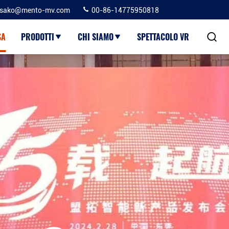
sako@mento-mv.com
00-86-14775950818
SA
PRODOTTI
CHI SIAMO
SPETTACOLO VR