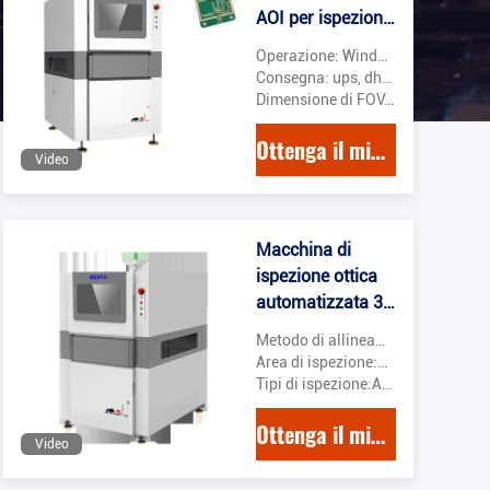
AOI per ispezioni
visive precise
Operazione: Windows 10 64 bit
ODM
Consegna: ups, dhl, fedex, come il tuo ordine
Dimensione di FOV: 42mmx42mm 56mmx56mm
Ottenga il migliore prezzo
Video
Macchina di
ispezione ottica
automatizzata 3D
AOI Sistema
Metodo di allineamento:Allineamento automatico
Windows 10
Area di ispezione:Fino a 510 x 510 mm
Tipi di ispezione:Articolo di saldatura, componente, difetto
Ottenga il migliore prezzo
Video