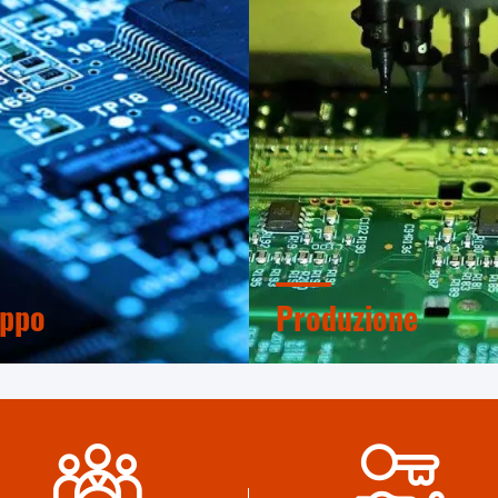
uppo
Produzione
terno di progettazione
Macchine automatiche avan
onale e laboratorio di
sistema di controllo rigoros
ari avanzati. Possiamo
Possiamo produrre tutti i te
are per sviluppare i prodotti
elettrici oltre la vostra richie
vete bisogno.