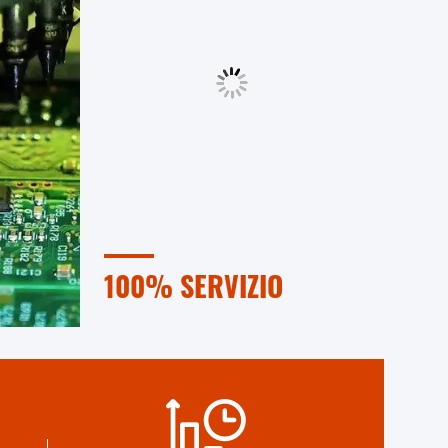
100% SERVIZIO
zate,
Imballaggi di grandi dimensioni e di
o.
piccole dimensioni, FOB, CIF, DDU e
rminali
DDP. Lasciateci aiutarvi a trovare la
sta.
soluzione migliore per tutte le
vostre preoccupazioni.