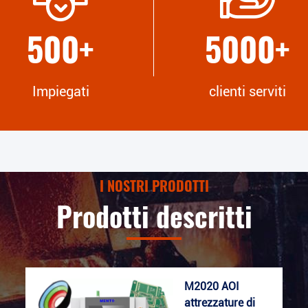
500
+
5000
+
Impiegati
clienti serviti
I NOSTRI PRODOTTI
Prodotti descritti
M2020 AOI
attrezzature di