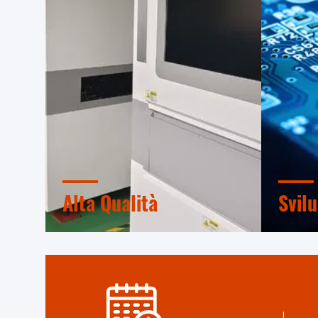
Alta Qualità
Svil
Sigillo di fiducia, controllo del
Team in
credito, RoSH e valutazione della
professi
capacità dei fornitori. La nostra
macchin
azienda ha un rigoroso sistema di
collabor
controllo della qualità e un
di cui a