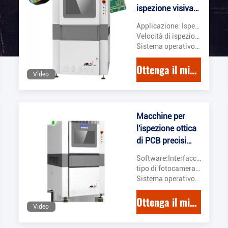
ispezione visiva
automatizzata in
Applicazione: Ispezione dei PCB
SMT
Velocità di ispezione: Fino a 25 cm2/s
Sistema operativo: Finestre
Ottenga il migliore prezzo
Video
Macchine per
l'ispezione ottica
di PCB precisi
Equipaggiamenti
Software:Interfaccia utente intuitiva
automatici AOI
tipo di fotocamera:Fotocamera digitale 3D
Sistema operativo:Windows 10
Ottenga il migliore prezzo
Video