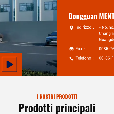
Indirizzo：
- No, n
Chang'a
Guangd
Fax：
0086-7
Telefono：
00-86-
I NOSTRI PRODOTTI
Prodotti principali