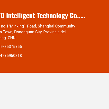
Dongguan MENTO Intelligent Technology Co., Ltd.
o, no.1"Minxing1 Road, Shanghai Community
n Town, Dongnguan City, Provincia del
ong. CHN.
69-85375756
14775950818