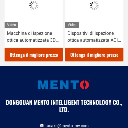
Video
Video
i ispezione
Dispositivi di ispezione
Ispezione otti
omatizzata 3D
ottica automatizzata AOI
automatizzat
ma Windows 10
220V OEM
Machine RGB
illuminazion
 migliore prezzo
Ottenga il migliore prezzo
Ottenga il mi
DONGGUAN MENTO INTELLIGENT TECHNOLOGY CO.,
LTD.
asako@mento-mv.com