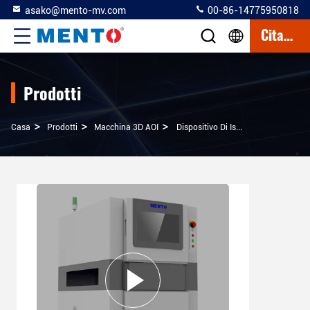
asako@mento-mv.com
00-86-14775950818
Citazione
Prodotti
>
>
>
Casa
Prodotti
Macchina 3D AOI
Dispositivo Di Ispezione 3D Della Saldatura Della Macchina AOI Per PCB Di Windows 10