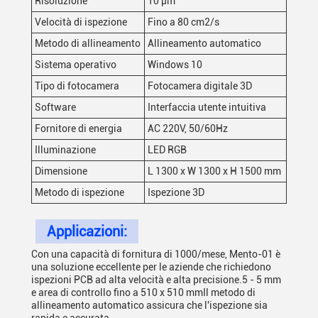
Risoluzione
10 μm
Velocità di ispezione
Fino a 80 cm2/s
Metodo di allineamento
Allineamento automatico
Sistema operativo
Windows 10
Tipo di fotocamera
Fotocamera digitale 3D
Software
Interfaccia utente intuitiva
Fornitore di energia
AC 220V, 50/60Hz
Illuminazione
LED RGB
Dimensione
L 1300 x W 1300 x H 1500 mm
Metodo di ispezione
Ispezione 3D
Applicazioni:
Con una capacità di fornitura di 1000/mese, Mento-01 è
una soluzione eccellente per le aziende che richiedono
ispezioni PCB ad alta velocità e alta precisione.5 - 5 mm
e area di controllo fino a 510 x 510 mmIl metodo di
allineamento automatico assicura che l'ispezione sia