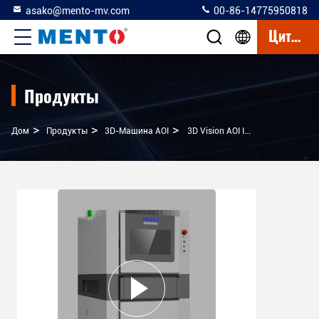
asako@mento-mv.com
00-86-14775950818
Цитата
Продукты
>
>
>
Дом
Продукты
3D-Машина AOI
3D Vision AOI Inspection Machine For Product Shape Anomaly (машина Для Проверки 3D Видения AOI Для Аномалии Формы Продукта)