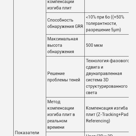
компенсации
изгиба плит
<10% при 6o ((+50%
Способность
толерантности,
обнаружения GRR
разрешение 5μm)
Максимальная
высота
500 мкм
обнаружения
Технология фазового
сдвига и
Решение
двунаправленная
проблемы теней
система 3D
структурированного
света
Метод
компенсации
Компенсация изгиба
изгиба плит в
плит (Z-Tracking+Pad
реальном
Referencing)
времени
Показатели