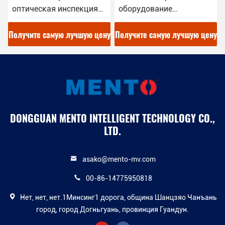
оборудование
оптическая инспекция
оптической инспекции
3D AOI Machine RGB LED
разрешения AOI 220V
освещение 1100Kg
у
Получите самую лучшую цену
Получите самую лучшую цену
OEM
DONGGUAN MENTO INTELLIGENT TECHNOLOGY CO.,
LTD.
asako@mento-mv.com
00-86-14775950818
Нет, нет, нет.1Минсинг1 дорога, община Шанцзяо Чанъань
город, город Догньгуань, провинция Гуандун.