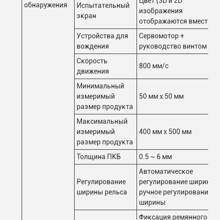
Цвет (3D и 2D
обнаружения
Испытательный
изображения
экран
отображаются вместе)
Устройства для
Сервомотор +
вождения
руководство винтом
Скорость
800 мм/с
движения
Минимальный
измеримый
50 мм х 50 мм
размер продукта
Максимальный
измеримый
400 мм х 500 мм
размер продукта
Толщина ПКБ
0.5 ~ 6 мм
Автоматическое
Регулирование
регулирование ширины,
ширины рельса
ручное регулирование
ширины
Фиксация ремянного