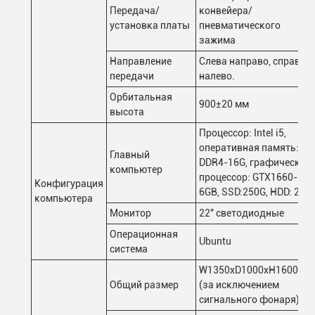
Передача/
конвейера/
установка платы
пневматического
зажима
Направление
Слева направо, справа
передачи
налево.
Орбитальная
900±20 мм
высота
Процессор: Intel i5,
оперативная память:
Главный
DDR4-16G, графический
компьютер
процессор: GTX1660-
Конфигурация
6GB, SSD:250G, HDD: 2T
компьютера
Монитор
22" светодиодные
Операционная
Ubuntu
система
W1350xD1000xH1600mm
Общий размер
(за исключением
сигнального фонаря)