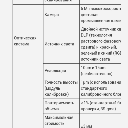
сканирования
5 Мп высокоскоростная
Камера
цветовая
промышленная камера
Двойной источник света
DLP (технология
Оптическая
растрового фазового
система
Источник света
сдвига) и красный,
зеленый и синий (RGB)
источник света
10μm и 15um
Резолюция
(необязательно)
Точность высоты
1μm (с использованием
(модуль
стандартного
калибровки)
калибровочного блока)
Повторяемость
< 1% (стандартный блок
объема
проверки, 3Sigma)
Максимальная
стоимость
±3 мм