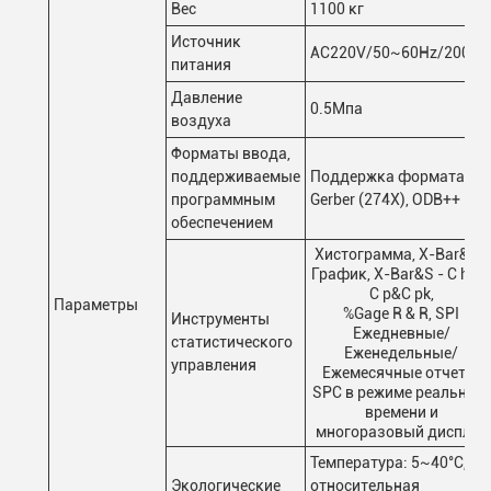
Вес
1100 кг
Источник
AC220V/50~60Hz/2000
питания
Давление
0.5Мпа
воздуха
Форматы ввода,
поддерживаемые
Поддержка формата
программным
Gerber (274X), ODB++
обеспечением
Хистограмма, X-Bar&R -
График, X-Bar&S - C hart
C p&C pk,
Параметры
%Gage R & R, SPI
Инструменты
Ежедневные/
статистического
Еженедельные/
управления
Ежемесячные отчеты,
SPC в режиме реального
времени и
многоразовый дисплей
Температура: 5~40°C,
Экологические
относительная