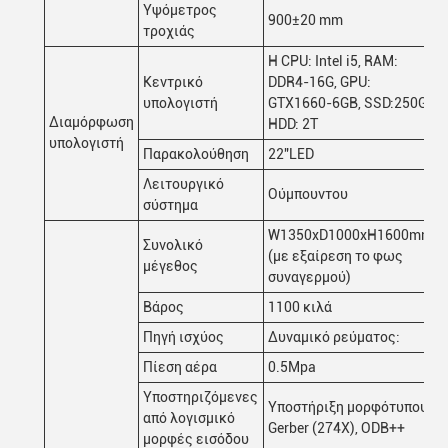
Υψόμετρος
900±20 mm
τροχιάς
Η CPU: Intel i5, RAM:
Κεντρικό
DDR4-16G, GPU:
υπολογιστή
GTX1660-6GB, SSD:250G,
Διαμόρφωση
HDD: 2T
υπολογιστή
Παρακολούθηση
22"LED
Λειτουργικό
Ούμπουντου
σύστημα
W1350xD1000xH1600mm
Συνολικό
(με εξαίρεση το φως
μέγεθος
συναγερμού)
Βάρος
1100 κιλά
Πηγή ισχύος
Δυναμικό ρεύματος:
Πίεση αέρα
0.5Mpa
Υποστηριζόμενες
Υποστήριξη μορφότυπου
από λογισμικό
Gerber (274X), ODB++
μορφές εισόδου