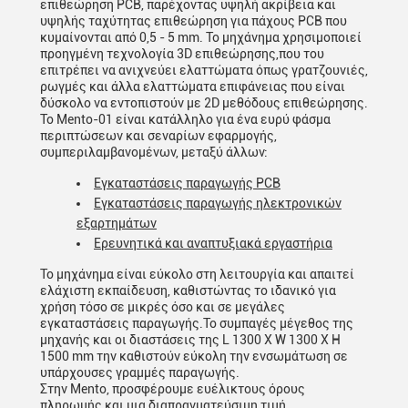
επιθεώρηση PCB, παρέχοντας υψηλή ακρίβεια και
υψηλής ταχύτητας επιθεώρηση για πάχους PCB που
κυμαίνονται από 0,5 - 5 mm. Το μηχάνημα χρησιμοποιεί
προηγμένη τεχνολογία 3D επιθεώρησης,που του
επιτρέπει να ανιχνεύει ελαττώματα όπως γρατζουνιές,
ρωγμές και άλλα ελαττώματα επιφάνειας που είναι
δύσκολο να εντοπιστούν με 2D μεθόδους επιθεώρησης.
Το Mento-01 είναι κατάλληλο για ένα ευρύ φάσμα
περιπτώσεων και σεναρίων εφαρμογής,
συμπεριλαμβανομένων, μεταξύ άλλων:
Εγκαταστάσεις παραγωγής PCB
Εγκαταστάσεις παραγωγής ηλεκτρονικών
εξαρτημάτων
Ερευνητικά και αναπτυξιακά εργαστήρια
Το μηχάνημα είναι εύκολο στη λειτουργία και απαιτεί
ελάχιστη εκπαίδευση, καθιστώντας το ιδανικό για
χρήση τόσο σε μικρές όσο και σε μεγάλες
εγκαταστάσεις παραγωγής.Το συμπαγές μέγεθος της
μηχανής και οι διαστάσεις της L 1300 X W 1300 X H
1500 mm την καθιστούν εύκολη την ενσωμάτωση σε
υπάρχουσες γραμμές παραγωγής.
Στην Mento, προσφέρουμε ευέλικτους όρους
πληρωμής και μια διαπραγματεύσιμη τιμή,