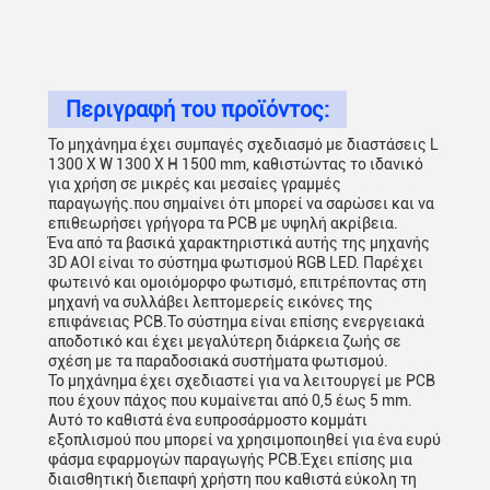
Περιγραφή του προϊόντος:
Το μηχάνημα έχει συμπαγές σχεδιασμό με διαστάσεις L
1300 X W 1300 X H 1500 mm, καθιστώντας το ιδανικό
για χρήση σε μικρές και μεσαίες γραμμές
παραγωγής.που σημαίνει ότι μπορεί να σαρώσει και να
επιθεωρήσει γρήγορα τα PCB με υψηλή ακρίβεια.
Ένα από τα βασικά χαρακτηριστικά αυτής της μηχανής
3D AOI είναι το σύστημα φωτισμού RGB LED. Παρέχει
φωτεινό και ομοιόμορφο φωτισμό, επιτρέποντας στη
μηχανή να συλλάβει λεπτομερείς εικόνες της
επιφάνειας PCB.Το σύστημα είναι επίσης ενεργειακά
αποδοτικό και έχει μεγαλύτερη διάρκεια ζωής σε
σχέση με τα παραδοσιακά συστήματα φωτισμού.
Το μηχάνημα έχει σχεδιαστεί για να λειτουργεί με PCB
που έχουν πάχος που κυμαίνεται από 0,5 έως 5 mm.
Αυτό το καθιστά ένα ευπροσάρμοστο κομμάτι
εξοπλισμού που μπορεί να χρησιμοποιηθεί για ένα ευρύ
φάσμα εφαρμογών παραγωγής PCB.Έχει επίσης μια
διαισθητική διεπαφή χρήστη που καθιστά εύκολη τη