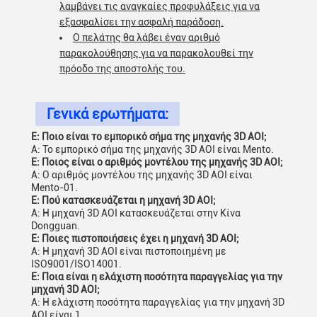
λαμβάνει τις αναγκαίες προφυλάξεις για να
εξασφαλίσει την ασφαλή παράδοση.
Ο πελάτης θα λάβει έναν αριθμό
παρακολούθησης για να παρακολουθεί την
πρόοδο της αποστολής του.
Γενικά ερωτήματα:
Ε: Ποιο είναι το εμπορικό σήμα της μηχανής 3D AOI;
Α: Το εμπορικό σήμα της μηχανής 3D AOI είναι Mento.
Ε: Ποιος είναι ο αριθμός μοντέλου της μηχανής 3D AOI;
Α: Ο αριθμός μοντέλου της μηχανής 3D AOI είναι
Mento-01.
Ε: Πού κατασκευάζεται η μηχανή 3D AOI;
Α: Η μηχανή 3D AOI κατασκευάζεται στην Κίνα
Dongguan.
Ε: Ποιες πιστοποιήσεις έχει η μηχανή 3D AOI;
Α: Η μηχανή 3D AOI είναι πιστοποιημένη με
ISO9001/ISO14001.
Ε: Ποια είναι η ελάχιστη ποσότητα παραγγελίας για την
μηχανή 3D AOI;
Α: Η ελάχιστη ποσότητα παραγγελίας για την μηχανή 3D
AOI είναι 1.