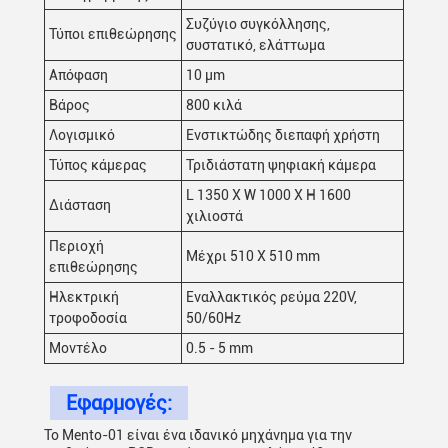
Συζύγιο συγκόλλησης,
Τύποι επιθεώρησης
συστατικό, ελάττωμα
Απόφαση
10 μm
Βάρος
800 κιλά
Λογισμικό
Ενστικτώδης διεπαφή χρήστη
Τύπος κάμερας
Τριδιάστατη ψηφιακή κάμερα
L 1350 X W 1000 X H 1600
Διάσταση
χιλιοστά
Περιοχή
Μέχρι 510 X 510 mm
επιθεώρησης
Ηλεκτρική
Εναλλακτικός ρεύμα 220V,
τροφοδοσία
50/60Hz
Μοντέλο
0.5 - 5 mm
Εφαρμογές:
Το Mento-01 είναι ένα ιδανικό μηχάνημα για την