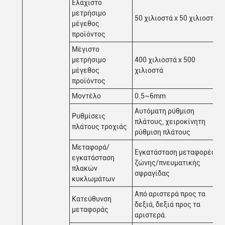
Ελάχιστο
μετρήσιμο
50 χιλιοστά x 50 χιλιοστά
μέγεθος
προϊόντος
Μέγιστο
μετρήσιμο
400 χιλιοστά x 500
μέγεθος
χιλιοστά
προϊόντος
Μοντέλο
0.5~6mm
Αυτόματη ρύθμιση
Ρυθμίσεις
πλάτους, χειροκίνητη
πλάτους τροχιάς
ρύθμιση πλάτους
Μεταφορά/
Εγκατάσταση μεταφορέα
εγκατάσταση
ζώνης/πνευματικής
πλακών
σφραγίδας
κυκλωμάτων
Από αριστερά προς τα
Κατεύθυνση
δεξιά, δεξιά προς τα
μεταφοράς
αριστερά.