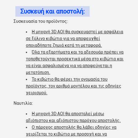
Συσκευή και αποστολή:
Συσκευασία του προϊόντος:
Η μηχανή 3D AOI θα συσκευαστεί με ασφάλεια
σε ξύλινο κιβώτιο για να αποφευχθεί
οποιαδήποτε ζημιά κατά τη μεταφορά.
Όλα τα εξαρτήματα και τα αξεσουάρ πρέπει να
τοποθετούνται προσεκτικά μέσα στο κιβώτιο και
να είναι ασφαλισμένα για να αποφεύγεται η
μετατόπιση.
Το κιβώτιο θα φέρει την ονομασία του
προϊόντος, τον αριθμό μοντέλου και τις οδηγίες
χειρισμού.
Ναυτιλία:
Η μηχανή 3D AOI θα αποσταλεί μέσω
αξιόπιστου και αξιόπιστου παρόχου αποστολής.
Ο πάροχος αποστολής θα λάβει οδηγίες να
χειρίζεται το κιβώτιο με προσοχή και να