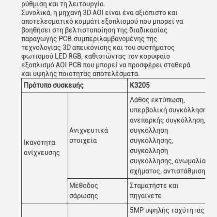
ρύθμιση και τη λειτουργία.
Συνολικά, η μηχανή 3D AOI είναι ένα αξιόπιστο και
αποτελεσματικό κομμάτι εξοπλισμού που μπορεί να
βοηθήσει στη βελτιστοποίηση της διαδικασίας
παραγωγής PCB.συμπεριλαμβανομένης της
τεχνολογίας 3D απεικόνισης και του συστήματος
φωτισμού LED RGB, καθιστώντας τον κορυφαίο
εξοπλισμό AOI PCB που μπορεί να προσφέρει σταθερά
και υψηλής ποιότητας αποτελέσματα.
Πρότυπο συσκευής
Κ3205
Λάθος εκτύπωση,
υπερβολική συγκόλληση,
ανεπαρκής συγκόλληση,
Ανιχνευτικά
συγκόλληση
στοιχεία
συγκόλλησης,
Ικανότητα
συγκόλληση
ανίχνευσης
συγκόλλησης, ανωμαλία
σχήματος, αντιστάθμιση
Μέθοδος
Σταματήστε και
σάρωσης
πηγαίνετε
5MP υψηλής ταχύτητας