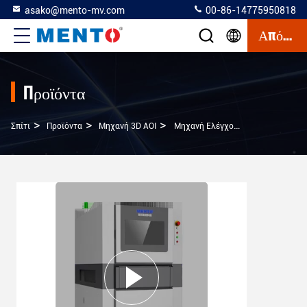
asako@mento-mv.com
00-86-14775950818
Απόσπασμα
Προϊόντα
>
>
>
Σπίτι
Προϊόντα
Μηχανή 3D AOI
Μηχανή Ελέγχου 3D Vision AOI Για Ανωμαλία Σχήματος Προϊόντος