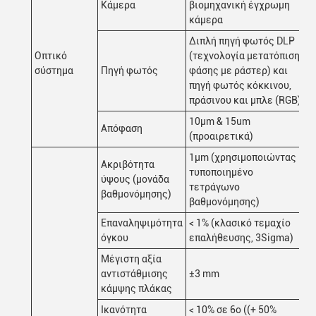
Κάμερα
βιομηχανική έγχρωμη
κάμερα
Διπλή πηγή φωτός DLP
Οπτικό
(τεχνολογία μετατόπισης
σύστημα
Πηγή φωτός
φάσης με ράστερ) και
πηγή φωτός κόκκινου,
πράσινου και μπλε (RGB)
10μm & 15um
Απόφαση
(προαιρετικά)
1μm (χρησιμοποιώντας
Ακριβότητα
τυποποιημένο
ύψους (μονάδα
τετράγωνο
βαθμονόμησης)
βαθμονόμησης)
Επαναληψιμότητα
< 1% (κλασικό τεμαχίο
όγκου
επαλήθευσης, 3Sigma)
Μέγιστη αξία
αντιστάθμισης
±3 mm
κάμψης πλάκας
Ικανότητα
< 10% σε 6o ((+ 50%