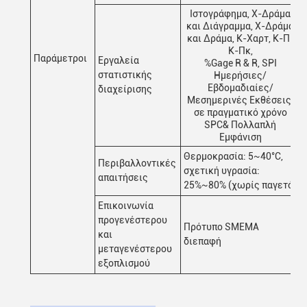
Ιστογράφημα, Χ-Δράμα
και Διάγραμμα, Χ-Δράμα
και Δράμα, Κ-Χαρτ, Κ-Π-
Κ-Πκ,
Παράμετροι
Εργαλεία
%Gage R & R, SPI
στατιστικής
Ημερήσιες/
Εβδομαδιαίες/
διαχείρισης
Μεσημερινές Εκθέσεις,
σε πραγματικό χρόνο
SPC& Πολλαπλή
Εμφάνιση
Θερμοκρασία: 5~40°C,
Περιβαλλοντικές
σχετική υγρασία:
απαιτήσεις
25%~80% (χωρίς παγετό)
Επικοινωνία
προγενέστερου
Πρότυπο SMEMA
και
διεπαφή
μεταγενέστερου
εξοπλισμού