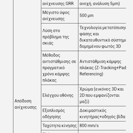
ανίχνευσης GRR
ανοχή, ανάλυση 5μm)
Μέγιστο ύψος
500 μm
ανίχνευσης
Τεχνολογία μετατόπισης
Λύση στο
φάσης και
πρόβλημα της
δικατευθυντικό σύστημα
σκιάς
δομημένου φωτός 3D
Μέθοδος
αντιστάθμισης σε
Αντιστάθμιση κάμψης
πραγματικό
πλάκας (Z-Tracking+Pad
χρόνο κάμψης
Referencing)
πλάκας
Χρώμα (εικόνες 3D και
Ελέγχου οθόνης
2D που εμφανίζονται
Απόδοση
μαζί)
ανίχνευσης
Εξοπλισμός
Δοκιμαστικός
οδήγησης
κινητήρας+οδηγός βίδα
Ταχύτητα κίνησης
800 mm/s