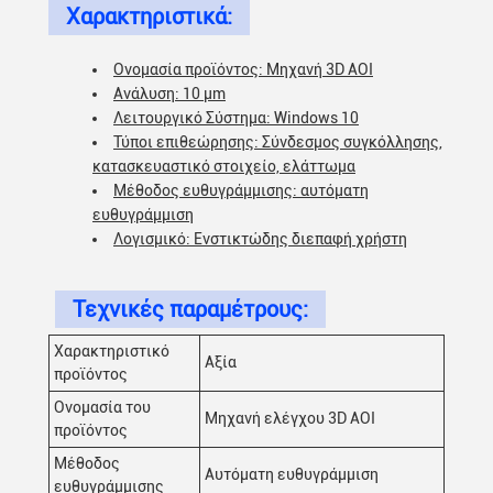
Χαρακτηριστικά:
Ονομασία προϊόντος: Μηχανή 3D AOI
Ανάλυση: 10 μm
Λειτουργικό Σύστημα: Windows 10
Τύποι επιθεώρησης: Σύνδεσμος συγκόλλησης,
κατασκευαστικό στοιχείο, ελάττωμα
Μέθοδος ευθυγράμμισης: αυτόματη
ευθυγράμμιση
Λογισμικό: Ενστικτώδης διεπαφή χρήστη
Τεχνικές παραμέτρους:
Χαρακτηριστικό
Αξία
προϊόντος
Ονομασία του
Μηχανή ελέγχου 3D AOI
προϊόντος
Μέθοδος
Αυτόματη ευθυγράμμιση
ευθυγράμμισης