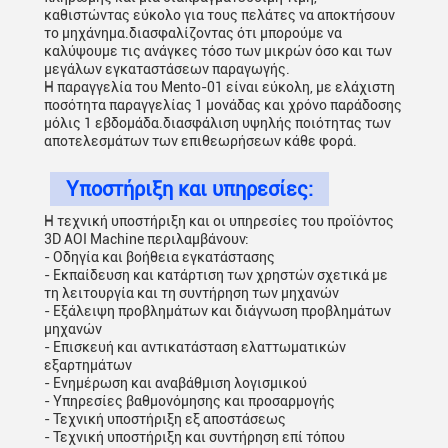
καθιστώντας εύκολο για τους πελάτες να αποκτήσουν
το μηχάνημα.διασφαλίζοντας ότι μπορούμε να
καλύψουμε τις ανάγκες τόσο των μικρών όσο και των
μεγάλων εγκαταστάσεων παραγωγής.
Η παραγγελία του Mento-01 είναι εύκολη, με ελάχιστη
ποσότητα παραγγελίας 1 μονάδας και χρόνο παράδοσης
μόλις 1 εβδομάδα.διασφάλιση υψηλής ποιότητας των
αποτελεσμάτων των επιθεωρήσεων κάθε φορά.
Υποστήριξη και υπηρεσίες:
Η τεχνική υποστήριξη και οι υπηρεσίες του προϊόντος
3D AOI Machine περιλαμβάνουν:
- Οδηγία και βοήθεια εγκατάστασης
- Εκπαίδευση και κατάρτιση των χρηστών σχετικά με
τη λειτουργία και τη συντήρηση των μηχανών
- Εξάλειψη προβλημάτων και διάγνωση προβλημάτων
μηχανών
- Επισκευή και αντικατάσταση ελαττωματικών
εξαρτημάτων
- Ενημέρωση και αναβάθμιση λογισμικού
- Υπηρεσίες βαθμονόμησης και προσαρμογής
- Τεχνική υποστήριξη εξ αποστάσεως
- Τεχνική υποστήριξη και συντήρηση επί τόπου