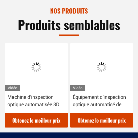
NOS PRODUITS
Produits semblables
Vidéo
Vidéo
e d'inspection
Équipement d'inspection
Inspection
e automatisée 3D
optique automatisé de
automatis
ystème Windows 10
résolution AOI 220V OEM
Machine 
éclairage
ez le meilleur prix
Obtenez le meilleur prix
Obtenez 