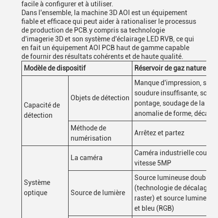
facile à configurer et à utiliser.
Dans l'ensemble, la machine 3D AOI est un équipement
fiable et efficace qui peut aider à rationaliser le processus
de production de PCB.y compris sa technologie
d'imagerie 3D et son système d'éclairage LED RVB, ce qui
en fait un équipement AOI PCB haut de gamme capable
de fournir des résultats cohérents et de haute qualité.
Modèle de dispositif
Réservoir de gaz naturel
Manque d'impression, sur s
soudure insuffisante, soud
Objets de détection
pontage, soudage de la pât
Capacité de
anomalie de forme, décala
détection
Méthode de
Arrêtez et partez
numérisation
Caméra industrielle couleu
La caméra
vitesse 5MP
Source lumineuse double 
Système
(technologie de décalage d
optique
Source de lumière
raster) et source lumineuse 
et bleu (RGB)