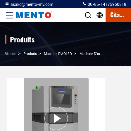
asako@mento-mv.com
00-86-14775950818
Citation
Produits
>
>
>
Maison
Produits
Machine D'AOI 3D
Machine D'inspection 3D De La Vision AOI Pour Les Anomalies De Forme Du Produit