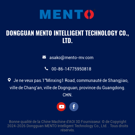
DONGGUAN MENTO INTELLIGENT TECHNOLOGY CO.,
LTD.
asako@mento-mv.com
00-86-14775950818
Je ne veux pas.1"Minxing1 Road, communauté de Shangjiao,
ville de Chang'an, ville de Dognguan, province du Guangdong.
CHN.
Bonne qualité de la Chine Machine d'AOI 3D Fournisseur. © de Copyright
2024-2026 Dongguan MENTO Intelligent Technology Co., Ltd. . Tous droits
réservés.