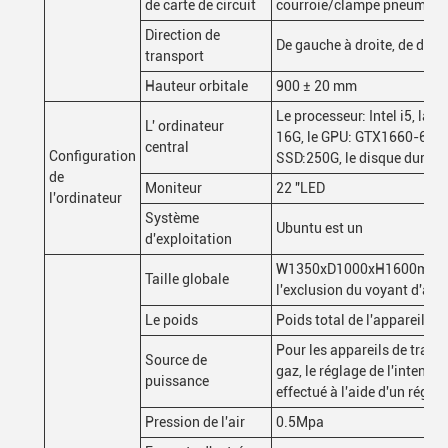
de carte de circuit
courroie/clampe pneumati
Direction de
De gauche à droite, de droi
transport
Hauteur orbitale
900 ± 20 mm
Le processeur: Intel i5, la
L' ordinateur
16G, le GPU: GTX1660-6GB,
central
Configuration
SSD:250G, le disque dur: 2T
de
Moniteur
22 "LED
l'ordinateur
Système
Ubuntu est un
d'exploitation
W1350xD1000xH1600mm 
Taille globale
l'exclusion du voyant d'ala
Le poids
Poids total de l'appareil
Pour les appareils de trait
Source de
gaz, le réglage de l'intensité
puissance
effectué à l'aide d'un régula
Pression de l'air
0.5Mpa