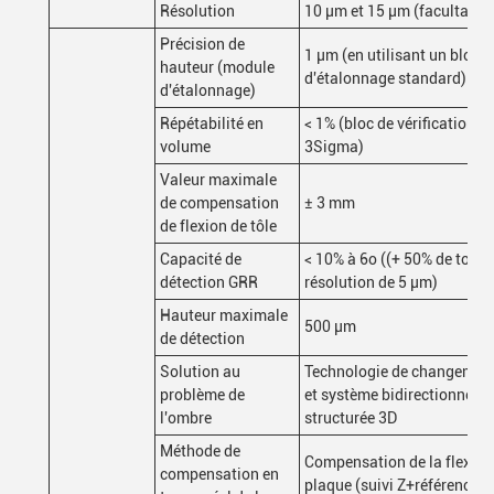
Résolution
10 μm et 15 μm (facultatif)
Précision de
1 μm (en utilisant un bloc
hauteur (module
d'étalonnage standard)
d'étalonnage)
Répétabilité en
< 1% (bloc de vérification s
volume
3Sigma)
Valeur maximale
de compensation
± 3 mm
de flexion de tôle
Capacité de
< 10% à 6o ((+ 50% de tolér
détection GRR
résolution de 5 μm)
Hauteur maximale
500 μm
de détection
Solution au
Technologie de changemen
problème de
et système bidirectionnel d
l'ombre
structurée 3D
Méthode de
Compensation de la flexion
compensation en
plaque (suivi Z+référencem