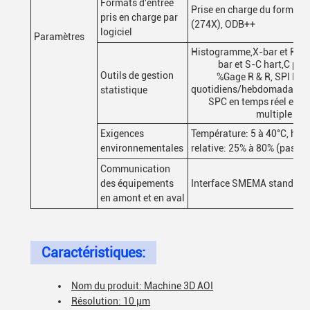
Formats d'entrée
Prise en charge du format 
pris en charge par
(274X), ODB++
logiciel
Paramètres
Histogramme,X-bar et R-gr
bar et S-C hart,C p et
Outils de gestion
%Gage R & R, SPI Rap
quotidiens/hebdomadaires
statistique
SPC en temps réel et af
multiple
Exigences
Température: 5 à 40°C, hum
environnementales
relative: 25% à 80% (pas de 
Communication
des équipements
Interface SMEMA standard
en amont et en aval
Caractéristiques:
Nom du produit: Machine 3D AOI
Résolution: 10 μm