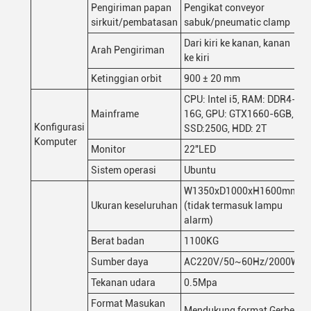
Pengiriman papan
Pengikat conveyor
sirkuit/pembatasan
sabuk/pneumatic clamp
Dari kiri ke kanan, kanan
Arah Pengiriman
ke kiri
Ketinggian orbit
900 ± 20 mm
CPU: Intel i5, RAM: DDR4-
Mainframe
16G, GPU: GTX1660-6GB,
Konfigurasi
SSD:250G, HDD: 2T
Komputer
Monitor
22"LED
Sistem operasi
Ubuntu
W1350xD1000xH1600mm
Ukuran keseluruhan
(tidak termasuk lampu
alarm)
Berat badan
1100KG
Sumber daya
AC220V/50~60Hz/2000W
Tekanan udara
0.5Mpa
Format Masukan
Mendukung format Gerber