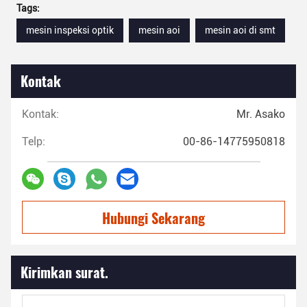
Tags:
mesin inspeksi optik
mesin aoi
mesin aoi di smt
Kontak
Kontak:
Mr. Asako
Telp:
00-86-14775950818
Hubungi Sekarang
Kirimkan surat.