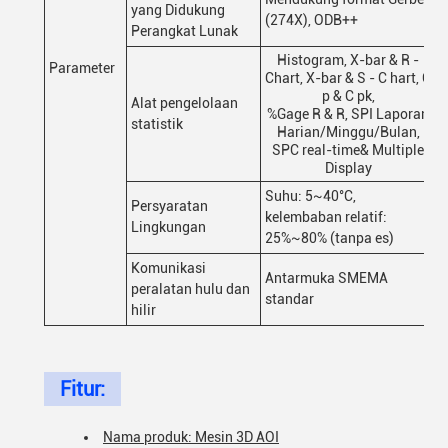
yang Didukung
(274X), ODB++
Perangkat Lunak
Histogram, X-bar & R -
Parameter
Chart, X-bar & S - C hart, C
p & C pk,
Alat pengelolaan
%Gage R & R, SPI Laporan
statistik
Harian/Minggu/Bulan,
SPC real-time& Multiple
Display
Suhu: 5~40°C,
Persyaratan
kelembaban relatif:
Lingkungan
25%~80% (tanpa es)
Komunikasi
Antarmuka SMEMA
peralatan hulu dan
standar
hilir
Fitur:
Nama produk: Mesin 3D AOI