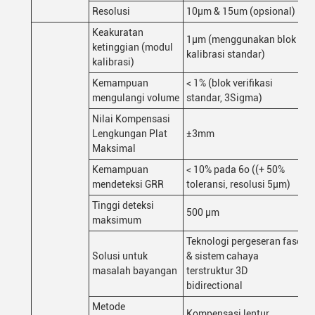
Resolusi
10μm & 15um (opsional)
Keakuratan
1μm (menggunakan blok
ketinggian (modul
kalibrasi standar)
kalibrasi)
Kemampuan
< 1% (blok verifikasi
mengulangi volume
standar, 3Sigma)
Nilai Kompensasi
Lengkungan Plat
±3mm
Maksimal
Kemampuan
< 10% pada 6o ((+ 50%
mendeteksi GRR
toleransi, resolusi 5μm)
Tinggi deteksi
500 μm
maksimum
Teknologi pergeseran fase
Solusi untuk
& sistem cahaya
masalah bayangan
terstruktur 3D
bidirectional
Metode
Kompensasi lentur