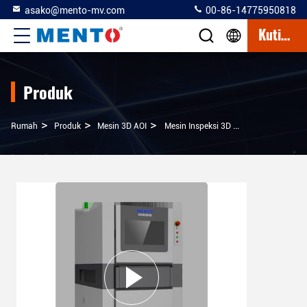
asako@mento-mv.com
00-86-14775950818
Kutipan
Produk
>
>
>
Rumah
Produk
Mesin 3D AOI
Mesin Inspeksi 3D Vision AOI Untuk Anomali Bentuk Produk