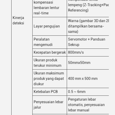
kompensasi
lempeng (Z-Tracking+Pad
lembaran lentur
Referencing)
real-time
Kinerja
Warna (gambar 3D dan 2D
deteksi
Layar pengujian
ditampilkan bersama-
sama)
Peralatan
Servomotor + Panduan
mengemudi
Sekrup
Kecepatan bergerak
800mm/s
Ukuran produk
50mmx50mm
terukur minimum
Ukuran maksimum
produk yang dapat
400 mm x 500 mm
diukur
Ketebalan PCB
0.5 ~ 6mm
Pengaturan lebar
Penyesuaian lebar
otomatis, penyesuaian
jalur
lebar manual