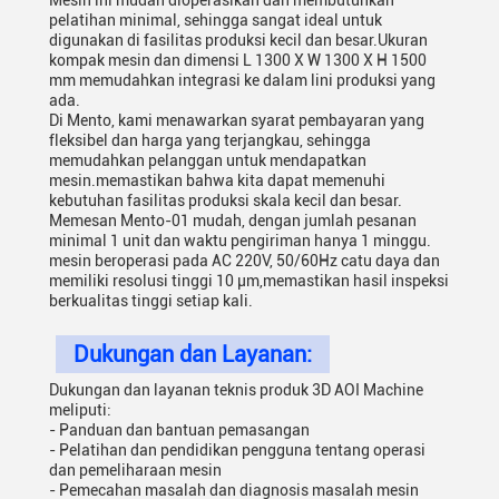
Mesin ini mudah dioperasikan dan membutuhkan
pelatihan minimal, sehingga sangat ideal untuk
digunakan di fasilitas produksi kecil dan besar.Ukuran
kompak mesin dan dimensi L 1300 X W 1300 X H 1500
mm memudahkan integrasi ke dalam lini produksi yang
ada.
Di Mento, kami menawarkan syarat pembayaran yang
fleksibel dan harga yang terjangkau, sehingga
memudahkan pelanggan untuk mendapatkan
mesin.memastikan bahwa kita dapat memenuhi
kebutuhan fasilitas produksi skala kecil dan besar.
Memesan Mento-01 mudah, dengan jumlah pesanan
minimal 1 unit dan waktu pengiriman hanya 1 minggu.
mesin beroperasi pada AC 220V, 50/60Hz catu daya dan
memiliki resolusi tinggi 10 μm,memastikan hasil inspeksi
berkualitas tinggi setiap kali.
Dukungan dan Layanan:
Dukungan dan layanan teknis produk 3D AOI Machine
meliputi:
- Panduan dan bantuan pemasangan
- Pelatihan dan pendidikan pengguna tentang operasi
dan pemeliharaan mesin
- Pemecahan masalah dan diagnosis masalah mesin