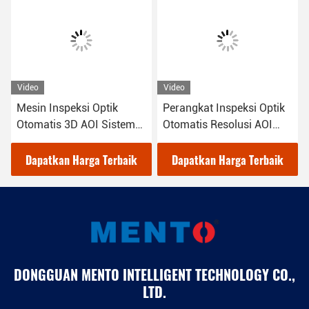
Video
Video
Inspeksi Optik
Perangkat Inspeksi Optik
Inspeksi 
is 3D AOI Sistem
Otomatis Resolusi AOI
Mesin 3D
ws 10
220V OEM
LED 1100
tkan Harga Terbaik
Dapatkan Harga Terbaik
Dapatkan
DONGGUAN MENTO INTELLIGENT TECHNOLOGY CO.,
LTD.