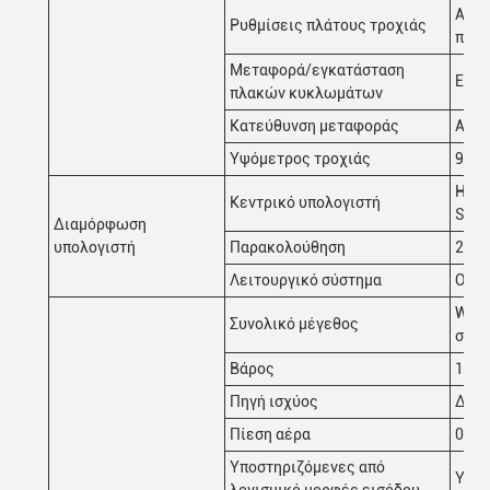
Αυτό
Ρυθμίσεις πλάτους τροχιάς
πλάτ
Μεταφορά/εγκατάσταση
Εγκα
πλακών κυκλωμάτων
Κατεύθυνση μεταφοράς
Από 
Υψόμετρος τροχιάς
900
Η CP
Κεντρικό υπολογιστή
SSD:
Διαμόρφωση
υπολογιστή
Παρακολούθηση
22"L
Λειτουργικό σύστημα
Ούμπ
W135
Συνολικό μέγεθος
συνα
Βάρος
1100
Πηγή ισχύος
Δυνα
Πίεση αέρα
0.5M
Υποστηριζόμενες από
Υποσ