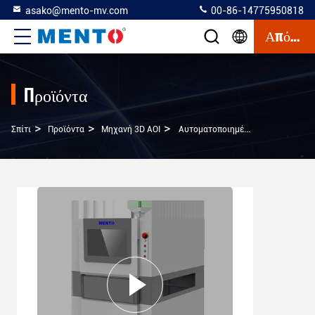
asako@mento-mv.com
00-86-14775950818
Απόσπασμα
Προϊόντα
>
>
>
Σπίτι
Προϊόντα
Μηχανή 3D AOI
Αυτοματοποιημένη Οπτική Επιθεώρηση 3D Μηχανή AOI Σύστημα Windows 10