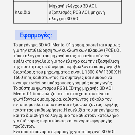
Μηχανή ελέγχου 3D AOI,
Κλειδιά
εξοπλισμός PCB AOI, μηχανή
ελέγχου 3D AOI
Εφαρμογές:
Το μηχάνημα 3D AOI Mento-01 χρησιμοποιείται κυρίως
για την επιθεώρηση των κυκλωτικών πλακών (PCB).Οι
τύποι ελέγχου του μηχανήματος το καθιστούν ένα
ευέλικτο εργαλείο για τον έλεγχο και την εξασφάλιση
της ποιότητας σε διάφορα περιβάλλοντα παραγωγήςΟι
διαστάσεις του μηχανήματος είναι L 1300 X W 1300 X H
1500 mm, καθιστώντας το συμπαγές και εύκολο να
ενσωματωθεί σε υπάρχουσες γραμμές παραγωγής.
Το σύστημα φωτισμού RGB LED της μηχανής 3D AOI
Mento-01 διασφαλίζει ότι τα στοιχεία του πίνακα
φωτίζονται ομοιόμορφα, καθιστώντας εύκολο τον
εντοπισμό ελαττωμάτων και εξασφαλίζοντας υψηλής
ποιότητας επιθεωρήσεις.Η ευελιξία του μηχανήματος
και το διαισθητικό λογισμικό το καθιστούν κατάλληλο
για διάφορες περιπτώσεις και σενάρια εφαρμογής
προϊόντων.
Ένα από τα σενάρια εφαρμογής για τη μηχανή 3D AOI