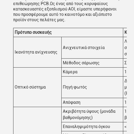
επιθεώρησης PCB.Ως ένας από τους κορυφαίους
κατασκευαστές εξοπλισμού AOI, είμαστε υπερήφανοι
που προσφέρουμε αυτό το καινοτόμο και αξιόπιστο
προϊόν στους πελάτες μας.
Πρότυπο συσκευής
Κ32
Λάθο
Ανιχνευτικά στοιχεία
συγκ
Ικανότητα ανίχνευσης
συγκ
Μέθοδος σάρωσης
Σταμ
Κάμερα
12MP
Διπλ
Οπτικό σύστημα
Πηγή φωτός
με ρ
(RGB
Απόφαση
10μm
Ακριβότητα ύψους (μονάδα
1μm 
βαθμονόμησης)
βαθμ
Επαναληψιμότητα όγκου
< 1%