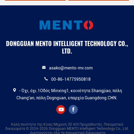
DONGGUAN MENTO INTELLIGENT TECHNOLOGY CO.,
LTD.
asako@mento-mv.com
00-86-14775950818
- Όχι, όχι.1Οδός Minxing1, κοινότητα Shangjiao, πόλη
Chang'an, πόλη Dognguan, επαρχία Guangdong.CHN.
Καλή ποιότητα της Κίνας Μηχανή 3D AOI Προμηθευτής. Πνευματικά
δικαιώματα © 2024-2026 Dongguan MENTO Intelligent Technology Co., Ltd.
. Διατηρούνται όλα τα πνευματικά δικαιώματα.