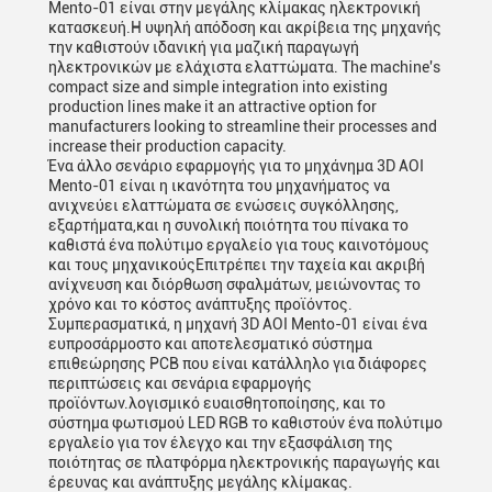
Mento-01 είναι στην μεγάλης κλίμακας ηλεκτρονική
κατασκευή.Η υψηλή απόδοση και ακρίβεια της μηχανής
την καθιστούν ιδανική για μαζική παραγωγή
ηλεκτρονικών με ελάχιστα ελαττώματα. The machine's
compact size and simple integration into existing
production lines make it an attractive option for
manufacturers looking to streamline their processes and
increase their production capacity.
Ένα άλλο σενάριο εφαρμογής για το μηχάνημα 3D AOI
Mento-01 είναι η ικανότητα του μηχανήματος να
ανιχνεύει ελαττώματα σε ενώσεις συγκόλλησης,
εξαρτήματα,και η συνολική ποιότητα του πίνακα το
καθιστά ένα πολύτιμο εργαλείο για τους καινοτόμους
και τους μηχανικούςΕπιτρέπει την ταχεία και ακριβή
ανίχνευση και διόρθωση σφαλμάτων, μειώνοντας το
χρόνο και το κόστος ανάπτυξης προϊόντος.
Συμπερασματικά, η μηχανή 3D AOI Mento-01 είναι ένα
ευπροσάρμοστο και αποτελεσματικό σύστημα
επιθεώρησης PCB που είναι κατάλληλο για διάφορες
περιπτώσεις και σενάρια εφαρμογής
προϊόντων.λογισμικό ευαισθητοποίησης, και το
σύστημα φωτισμού LED RGB το καθιστούν ένα πολύτιμο
εργαλείο για τον έλεγχο και την εξασφάλιση της
ποιότητας σε πλατφόρμα ηλεκτρονικής παραγωγής και
έρευνας και ανάπτυξης μεγάλης κλίμακας.