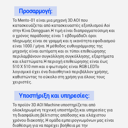
Προσαρμογή:
Το Mento-01 είναι μια μηχανή 3D AOI που
κατασκευάζεται από κατασκευαστές εξοπλισμού Aoi
στην Κίνα Dongguan.Η τιμή είναι διαπραγματεύσιμη και
ο χρόνος παράδοσης είναι 1 εβδομάδαΟι όροι
πληρωμής είναι σε γραμμή και η ικανότητα εφοδιασμού
είναι 1000 / μήνα. Η μέθοδος ευθυγράμμισης της
μηχανής είναι αυτόματη και οι τύποι επιθεώρησης
περιλαμβάνουν συγκόλληση συγκόλλησης, εξαρτήματα
και ελαττώματα.Η περιοχή επιθεώρησης είναι έως
510 X 510 mm και ο φωτισμός είναι RGB LEDΤο
λογισμικό έχει ένα διαισθητικό περιβάλλον χρήσης,
καθιστώντας το εύκολο στη χρήση για όλους τους
χειριστές.
Υποστήριξη και υπηρεσίες:
Το προϊόν 3D AOI Machine υποστηρίζεται από
ολοκληρωμένη τεχνική υποστήριξη και υπηρεσίες για
τη διασφάλιση βέλτιστης απόδοσης και ελάχιστου
χρόνου διακοπής.Η ομάδα εμπειρογνωμόνων μας είναι
διαθέσιμη για να παρέχει βοήθεια με την