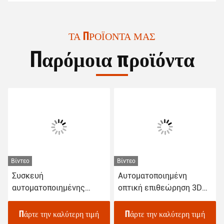
ΤΑ ΠΡΟΪΌΝΤΑ ΜΑΣ
Παρόμοια προϊόντα
Βίντεο
Βίντεο
Αυτοματοποιημένη
Συσκευή επιθεώρησης
οπτική επιθεώρηση 3D
συνδυασμού
AOI μηχανή RGB LED
συγκόλλησης 3D μηχανής
φωτισμός 1100Kg
PCB AOI Windows 10
Πάρτε την καλύτερη τιμή
Πάρτε την καλύτερη τιμή