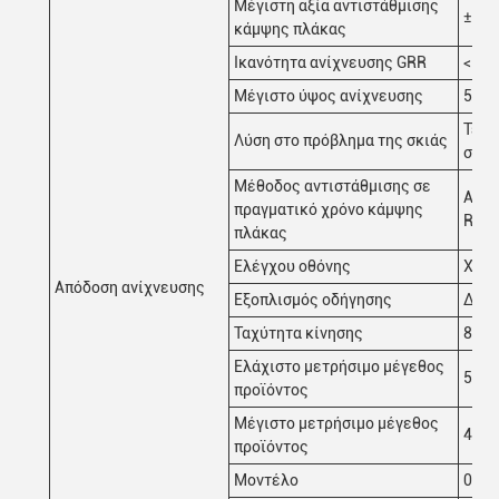
Μέγιστη αξία αντιστάθμισης
±3 
κάμψης πλάκας
Ικανότητα ανίχνευσης GRR
< 10
Μέγιστο ύψος ανίχνευσης
500 
Τεχν
Λύση στο πρόβλημα της σκιάς
σύστ
Μέθοδος αντιστάθμισης σε
Αντι
πραγματικό χρόνο κάμψης
Refe
πλάκας
Ελέγχου οθόνης
Χρώμ
Απόδοση ανίχνευσης
Εξοπλισμός οδήγησης
Δοκι
Ταχύτητα κίνησης
800 
Ελάχιστο μετρήσιμο μέγεθος
50 χ
προϊόντος
Μέγιστο μετρήσιμο μέγεθος
400 
προϊόντος
Μοντέλο
0.5