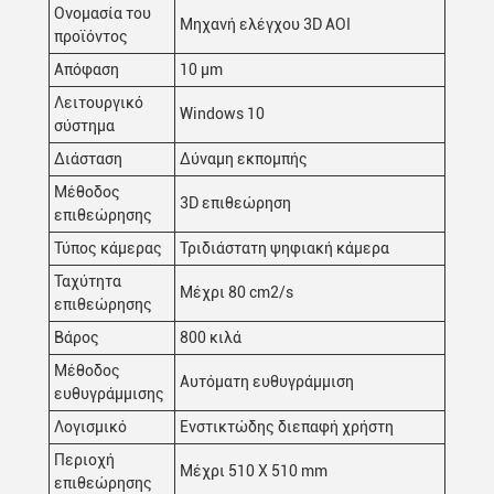
Ονομασία του
Μηχανή ελέγχου 3D AOI
προϊόντος
Απόφαση
10 μm
Λειτουργικό
Windows 10
σύστημα
Διάσταση
Δύναμη εκπομπής
Μέθοδος
3D επιθεώρηση
επιθεώρησης
Τύπος κάμερας
Τριδιάστατη ψηφιακή κάμερα
Ταχύτητα
Μέχρι 80 cm2/s
επιθεώρησης
Βάρος
800 κιλά
Μέθοδος
Αυτόματη ευθυγράμμιση
ευθυγράμμισης
Λογισμικό
Ενστικτώδης διεπαφή χρήστη
Περιοχή
Μέχρι 510 X 510 mm
επιθεώρησης