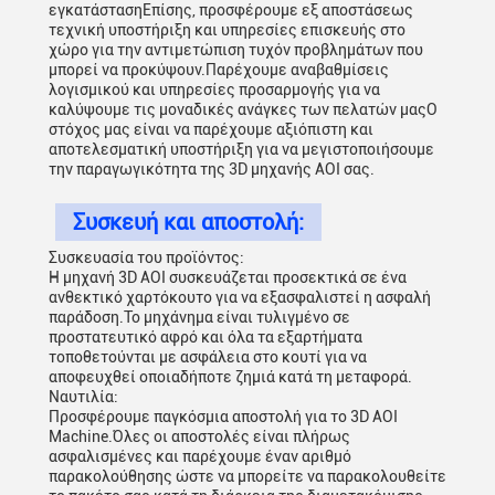
εγκατάστασηΕπίσης, προσφέρουμε εξ αποστάσεως
τεχνική υποστήριξη και υπηρεσίες επισκευής στο
χώρο για την αντιμετώπιση τυχόν προβλημάτων που
μπορεί να προκύψουν.Παρέχουμε αναβαθμίσεις
λογισμικού και υπηρεσίες προσαρμογής για να
καλύψουμε τις μοναδικές ανάγκες των πελατών μαςΟ
στόχος μας είναι να παρέχουμε αξιόπιστη και
αποτελεσματική υποστήριξη για να μεγιστοποιήσουμε
την παραγωγικότητα της 3D μηχανής AOI σας.
Συσκευή και αποστολή:
Συσκευασία του προϊόντος:
Η μηχανή 3D AOI συσκευάζεται προσεκτικά σε ένα
ανθεκτικό χαρτόκουτο για να εξασφαλιστεί η ασφαλή
παράδοση.Το μηχάνημα είναι τυλιγμένο σε
προστατευτικό αφρό και όλα τα εξαρτήματα
τοποθετούνται με ασφάλεια στο κουτί για να
αποφευχθεί οποιαδήποτε ζημιά κατά τη μεταφορά.
Ναυτιλία:
Προσφέρουμε παγκόσμια αποστολή για το 3D AOI
Machine.Όλες οι αποστολές είναι πλήρως
ασφαλισμένες και παρέχουμε έναν αριθμό
παρακολούθησης ώστε να μπορείτε να παρακολουθείτε