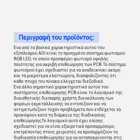
Περιγραφή του προϊόντος:
Ένα από τα βασικά χαρακτηριστικά αυτού του
εξοπλισμού AOI είναι το προηγμένο σύστημα φωτισμού
RGB LED, το οποίο προσφέρει φωτισμό υψηλής
ποιότητας για ακριβή επιθεώρηση των PCB.Το σύστημα
φωτισμού έχει σχεδιαστεί για να αναδεικνύει ακόμη
και τα μικρότερα ελαττώματα, διασφαλίζοντας ότι
κάθε πτυχή του πίνακα ελέγχεται διεξοδικά.
Ένα άλλο σημαντικό χαρακτηριστικό αυτού του
συστήματος επιθεώρησης PCB είναι το λογισμικό της
διαισθητικής διεπαφής χρήστη.διευκόλυνση των
φορέων εκμετάλλευσης να εντοπίζουν και να
αντιμετωπίζουν τυχόν προβλήματα που ενδέχεται να
προκύψουν κατά τη διάρκεια της διαδικασίας
επιθεώρησηςΤο λογισμικό αυτό έχει επίσης
σχεδιαστεί για να είναι εξαιρετικά προσαρμόσιμο,
επιτρέποντας στους χειριστές να προσαρμόζουν τη
διαδικασία επιθεώρησης για να ανταποκρίνονται στις