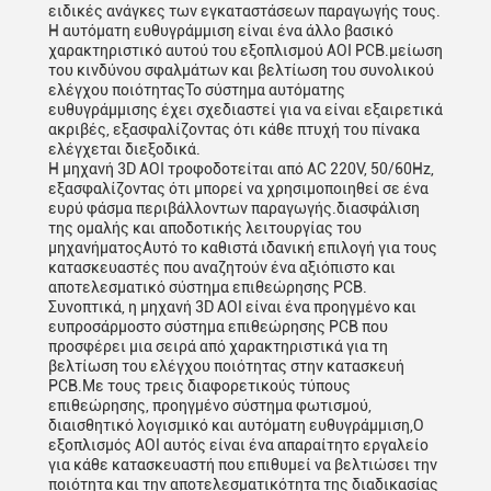
ειδικές ανάγκες των εγκαταστάσεων παραγωγής τους.
Η αυτόματη ευθυγράμμιση είναι ένα άλλο βασικό
χαρακτηριστικό αυτού του εξοπλισμού AOI PCB.μείωση
του κινδύνου σφαλμάτων και βελτίωση του συνολικού
ελέγχου ποιότηταςΤο σύστημα αυτόματης
ευθυγράμμισης έχει σχεδιαστεί για να είναι εξαιρετικά
ακριβές, εξασφαλίζοντας ότι κάθε πτυχή του πίνακα
ελέγχεται διεξοδικά.
Η μηχανή 3D AOI τροφοδοτείται από AC 220V, 50/60Hz,
εξασφαλίζοντας ότι μπορεί να χρησιμοποιηθεί σε ένα
ευρύ φάσμα περιβάλλοντων παραγωγής.διασφάλιση
της ομαλής και αποδοτικής λειτουργίας του
μηχανήματοςΑυτό το καθιστά ιδανική επιλογή για τους
κατασκευαστές που αναζητούν ένα αξιόπιστο και
αποτελεσματικό σύστημα επιθεώρησης PCB.
Συνοπτικά, η μηχανή 3D AOI είναι ένα προηγμένο και
ευπροσάρμοστο σύστημα επιθεώρησης PCB που
προσφέρει μια σειρά από χαρακτηριστικά για τη
βελτίωση του ελέγχου ποιότητας στην κατασκευή
PCB.Με τους τρεις διαφορετικούς τύπους
επιθεώρησης, προηγμένο σύστημα φωτισμού,
διαισθητικό λογισμικό και αυτόματη ευθυγράμμιση,Ο
εξοπλισμός AOI αυτός είναι ένα απαραίτητο εργαλείο
για κάθε κατασκευαστή που επιθυμεί να βελτιώσει την
ποιότητα και την αποτελεσματικότητα της διαδικασίας