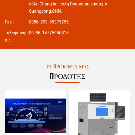
：
πόλη Chang'an, πόλη Dognguan, επαρχία
Guangdong.CHN.
Fax：
0086-769-85375756
Τηλεφώνημ
00-86-14775950818
α：
ΤΑ ΠΡΟΪΌΝΤΑ ΜΑΣ
ΠΡΟΔΟΤΕΣ