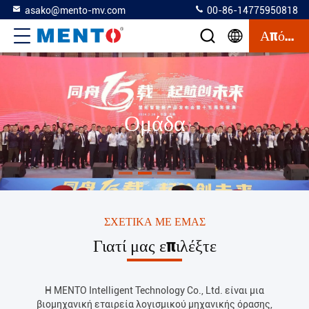
asako@mento-mv.com
00-86-14775950818
Απόσπασμα
Ομάδα
ΣΧΕΤΙΚΆ ΜΕ ΕΜΆΣ
Γιατί μας επιλέξτε
Η MENTO Intelligent Technology Co., Ltd. είναι μια
βιομηχανική εταιρεία λογισμικού μηχανικής όρασης,