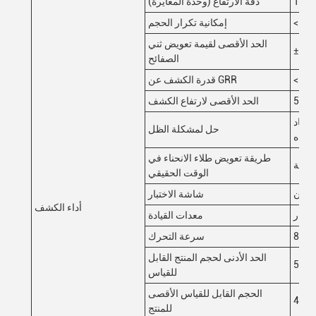
دقة الارتفاع (وحدة المعايرة)
إمكانية تكرار الحجم
الحد الأقصى لقيمة تعويض ثني
ملم
الصفائح
قدرة الكشف عن GRR
ر
الحد الأقصى لارتفاع الكشف
أبعاد
حل لمشكلة الظل
لاتجاه
طريقة تعويض طلاء الانحناء في
الوقت الحقيقي
شاشة الاختبار
أداء الكشف
سمار
معدات القيادة
ة
سرعة التحرك
الحد الأدنى لحجم المنتج القابل
للقياس
الحجم القابل للقياس الأقصى
للمنتج