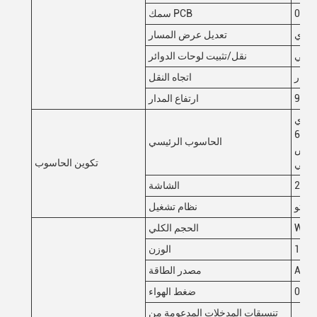
سمك PCB
يدوي
تعديل عرض المسار
هوائي
نقل/تثبيت لوحات الدوائر
ليسار
اتجاه النقل
ارتفاع المدار
لعشوائي: دي
دي آر 4-16 جي، وحدة المعالجة الرقمية: جي تي إكس 1660-6
الحاسوب الرئيسي
، وحدة القرص
تكوين الحاسوب
ي
22"L
الشاشة
وبونتو
نظام تشغيل
الحجم الكلي
الوزن
AC2
مصدر الطاقة
0.5M
ضغط الهواء
تنسيقات المدخلات المدعومة من