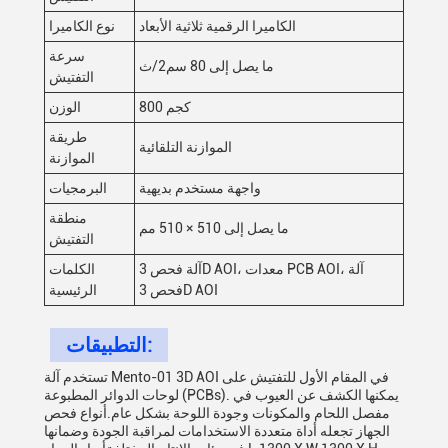
الكاميرا الرقمية ثلاثية الأبعاد
نوع الكاميرا
سرعة
ما يصل إلى 80 سم2/ث
التفتيش
800 كجم
الوزن
طريقة
الموازنة التلقائية
الموازنة
واجهة مستخدم بديهية
البرمجيات
منطقة
ما يصل إلى 510 × 510 مم
التفتيش
آلة فحص 3D AOI، معدات PCB AOI، آلة
الكلمات
فحص 3D AOI
الرئيسية
التطبيقات:
تستخدم آلة Mento-01 3D AOI في المقام الأول للتفتيش على
لوحات الدوائر المطبوعة (PCBs). يمكنها الكشف عن العيوب في
مفصل اللحام والمكونات وجودة اللوحة بشكل عام.أنواع فحص
الجهاز تجعله أداة متعددة الاستخدامات لمراقبة الجودة وضمانها