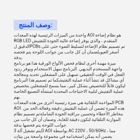
وصف المنتج:
واحدة من الميزات الرئيسية لهذه المعدات AOI هو نظام إضاءة
RGB LED المتقدم ، والذي يوفر إضاءة عالية الجودة للتفتيش
الدقيق لPCBs.تم تصميم نظام الإضاءة لتسليط الضوء حتى على
أصغر العيوبلضمان أن كل جانب من جوانب اللوحة يتم فحصه
بدقة.
ميزة مهمة أخرى لنظام فحص الألواح الورقية هذا هو برنامج
واجهة المستخدم البديهي. البرنامج سهل الاستخدام ويوفر ردود
الفعل في الوقت الحقيقي.تسهيل على المشغلين تحديد ومعالجة
أي مشاكل قد تنشأ أثناء عملية التفتيشكما تم تصميم هذا البرنامج
ليكون قابلاً للتخصيص بشكل كبير، مما يسمح للمشغلين بتخصيص
عملية التفتيش لتلبية الاحتياجات المحددة لمنشأة التصنيع الخاصة
بهم.
المواءمة التلقائية هي ميزة رئيسية أخرى من هذه المعدات PCB
AOI. هذه الميزة تضمن أن عملية التفتيش دقيقة وفعالة،الحد من
مخاطر الأخطاء وتحسين مراقبة الجودة الشاملةتم تصميم نظام
الموازنة التلقائية لتكون دقيقة للغاية، وضمان أن كل جانب من
جوانب اللوحة يتم فحصها بدقة.
يتم تشغيل آلة 3D AOI بواسطة AC 220V ، 50/60Hz ، مما
يضمن أنه يمكن استخدامه في مجموعة واسعة من بيئات