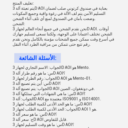
تغليف المنتج:
يتم تعبئة آلة 3D AOI بعناية في صندوق كرتوني صلب لضمان
التسليم الآمن.يتم لف الآلة في رغوة واقية وجميع المكونات
وضعت بأمان في الصندوق لمنع أي تلف أثناء الشحن.
الشحن:
نحن نقدم الشحن في جميع أنحاء العالم لجهاز 3D AOI. أوقات
الشحن تختلف اعتمادا على الوجهة، ولكننا نسعى لتسليم جهازك
في أسرع وقت ممكن.جميع الشحنات مؤمنة بالكامل ونحن نقدم
رقم تتبع حتى تتمكن من مراقبة الطرد أثناء النقل.
الأسئلة الشائعة:
الجواب: الاسم التجاري لجهاز 3D AOI هو Mento.
س: ما هو رقم طراز آلة 3D AOI؟
الجواب: رقم الطراز لجهاز 3D AOI هو Mento-01.
س: أين يتم تصنيع آلة 3D AOI؟
الجواب: يتم تصنيع آلة 3D AOI في دونغغوان، الصين.
س: ما هي الشهادات التي تمتلكها آلة 3D AOI؟
الجواب: آلة 3D AOI معتمدة مع ISO9001 و ISO14001.
س: ما هو الحد الأدنى لكمية الطلب لجهاز 3D AOI؟
الجواب: الحد الأدنى لكمية الطلب لجهاز 3D AOI هو 1.
س: ما هو سعر آلة 3D AOI؟
ج: سعر آلة 3D AOI قابل للتفاوض.
س: ما هو وقت التسليم لجهاز 3D AOI؟