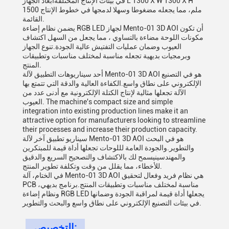
في بيئات الإنتاج المختلفةأبعاد الجهاز L 1300 X W 1300 X H
1500 ملم، مما يجعله مضغوطا وسهلا لدمجها في خطوط الإنتاج
القائمة.
يضمن نظام إضاءة RGB LED لجهاز Mento-01 3D AOI أن تكون
مكونات اللوحة مضاءة بالتساوي ، مما يجعل من السهل اكتشاف
العيوب وضمان عمليات التفتيش عالية الجودة.تنوع الجهاز
وبرمجيات بديهية تجعله مناسبة لمختلف مناسبات وتطبيقات
المنتج.
أحد سيناريوهات التطبيق لآلة Mento-01 3D AOI هو في التصنيع
الإلكتروني على نطاق واسع.الكفاءة العالية والدقة التي تتمتع بها
الآلة تجعلها مثالية لإنتاج الكتلة الإلكترونية مع أدنى عدد من
العيوب. The machine's compact size and simple
integration into existing production lines make it an
attractive option for manufacturers looking to streamline
their processes and increase their production capacity.
سيناريو تطبيق آخر لآلة Mento-01 3D AOI هو في البحث
والتطوير.والجودة العامة لللوحات تجعلها أداة قيمة للمبتكرين
والمهندسينيسمح لك بالاكتشاف والتصحيح السريع والدقيق
للأخطاء، مما يقلل من وقت وتكلفة تطوير المنتج.
في الختام، آلة Mento-01 3D AOI هي نظام فريد وفعال لتحقيق
PCB مناسبة لمختلف مناسبات وتطبيقات المنتج.برنامج بديهي،
ونظام إضاءة RGB LED يجعلها أداة قيمة لمراقبة الجودة وضمانها
في بيئات التصنيع الإلكتروني على نطاق واسع والبحث والتطوير.
التخصيص: