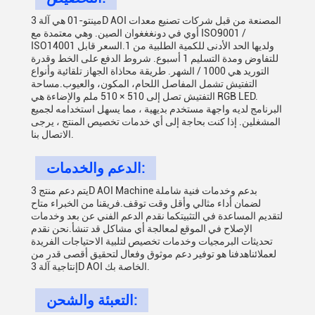
مينتو-01 هي آلة 3D AOI المصنعة من قبل شركات تصنيع معدات
أوي في دونغغغوان الصين. وهي معتمدة مع ISO9001 /
ISO14001 ولديها الحد الأدنى للكمية الطلبية من 1.السعر قابل
للتفاوض ومدة التسليم 1 أسبوع. شروط الدفع على الخط وقدرة
التوريد هي 1000 / الشهر. طريقة محاذاة الجهاز تلقائية وأنواع
التفتيش تشمل المفاصل اللحام، المكون، والعيوب.مساحة
التفتيش تصل إلى 510 × 510 ملم والإضاءة هي RGB LED.
البرنامج لديه واجهة مستخدم بديهية ، مما يسهل استخدامه لجميع
المشغلين. إذا كنت بحاجة إلى أي خدمات تخصيص المنتج ، يرجى
الاتصال بنا.
الدعم والخدمات:
يتم دعم منتج 3D AOI Machine بدعم وخدمات فنية شاملة
لضمان أداء مثالي وأقل وقت توقف.فريقنا من الخبراء متاح
لتقديم المساعدة في التثبيتكما نقدم الدعم الفني عن بعد وخدمات
الإصلاح في الموقع لمعالجة أي مشاكل قد تنشأ.نحن نقدم
تحديثات البرمجيات وخدمات تخصيص لتلبية الاحتياجات الفريدة
لعملائناهدفنا هو توفير دعم موثوق وفعال لتحقيق أقصى قدر من
إنتاجية آلة 3D AOI الخاصة بك.
التعبئة والشحن: