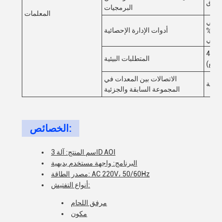
البرمجيات
المعلمات
أدوات الإدارة الإحصائية
/ شهرية، SPC في
قيقي
درجة الحرارة: 5~40°C، الرطوبة النسبية: 25%~80% (بدون
المتطلبات البيئية
قيع)
الاتصالات بين المعدات في
المجموعة السابقة والجزئية
الخصائص:
اسم المنتج: آلة 3D AOI
البرنامج: واجهة مستخدم بديهية
مصدر الطاقة: AC 220V، 50/60Hz
أنواع التفتيش:
مرفق اللحام
مكون