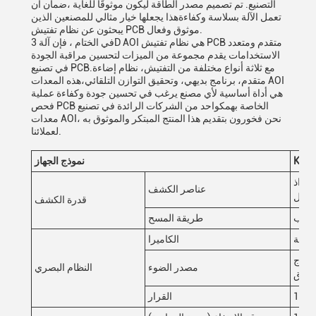
التصنيع. تم تصميم مصدر الطاقة ليكون موثوقًا للغاية ،ضمان أن
تعمل الآلة بسلاسة وكفاءةهذا يجعلها خيار مثالي للمصنعين الذين
يبحثون عن نظام تفتيش PCB موثوق وفعال.
في الختام ، فإن آلة 3D AOI هي نظام تفتيش PCB متقدم ومتعدد
الاستخدامات يقدم مجموعة من الميزات لتحسين مراقبة الجودة
في تصنيع PCB.مع ثلاثة أنواع مختلفة من التفتيش، نظام إضاءة
متقدم، برنامج بديهي، وتحقيق التوازن التلقائي،هذه المعدات AOI
هي أداة أساسية لأي مصنع يرغب في تحسين جودة وكفاءة عملية
فحص PCB الخاصة بهمكواحد من الشركات الرائدة في تصنيع
معدات AOI، نحن فخورون بتقديم هذا المنتج المبتكر والموثوق به
لعملائنا.
K32
نموذج الجهاز
 رذاذ
عناصر الكشف
تحويل
قدرة الكشف
اذهب
طريقة المسح
لسرعة
الكاميرا
مرحلة الرسطرية)
مصدر الضوء
النظام البصري
القرار