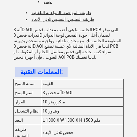
عيب
طريقة المواءمة: المواءمة التلقائية
طريقة التفتيش: التفتيش ثلاثي الأبعاد
آلة 3D AOI الخاصة بنا هي أحدث معدات فحص PCB التي توفر
قدرات فحص 3D لضمان أعلى جودة الفحص لوحة الدوائر
المطبوعة الخاصة بك.مع محاذاة تلقائية وواجهة مستخدم بديهية،
آلة فحص 3D AOI لدينا هي الأداة المثالية لأي عملية تصنيع PCB.
سواء كنت بحاجة إلى فحص مفاصل اللحام أو المكونات أو
العيوب ، فإن أجهزة فحص AOI PCB لدينا تغطيك.
المعلمات التقنية:
القيمة
سمة المنتج
آلة فحص 3D AOI
اسم المنتج
10 ميكرومتر
القرار
ويندوز 10
نظام التشغيل
L 1300 X W 1300 X H 1500 ملم
البعد
طريقة
فحص ثلاثي الأبعاد
التفتيش