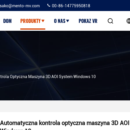
sako@mento-mv.com
00-86-14775950818
DOM
PRODUKTY
O NAS
POKAZ VR
trola Optyczna Maszyna 3D AOI System Windows 10
Automatyczna kontrola optyczna maszyna 3D AOI