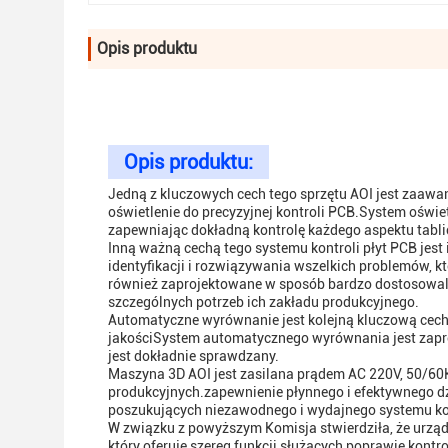
Opis produktu
Opis produktu:
Jedną z kluczowych cech tego sprzętu AOI jest zaawa
oświetlenie do precyzyjnej kontroli PCB.System oświe
zapewniając dokładną kontrolę każdego aspektu tabli
Inną ważną cechą tego systemu kontroli płyt PCB jes
identyfikacji i rozwiązywania wszelkich problemów, 
również zaprojektowane w sposób bardzo dostosowaln
szczególnych potrzeb ich zakładu produkcyjnego.
Automatyczne wyrównanie jest kolejną kluczową cechą
jakościSystem automatycznego wyrównania jest zaproj
jest dokładnie sprawdzany.
Maszyna 3D AOI jest zasilana prądem AC 220V, 50/60
produkcyjnych.zapewnienie płynnego i efektywnego d
poszukujących niezawodnego i wydajnego systemu ko
W związku z powyższym Komisja stwierdziła, że urzą
który oferuje szereg funkcji służących poprawie kont