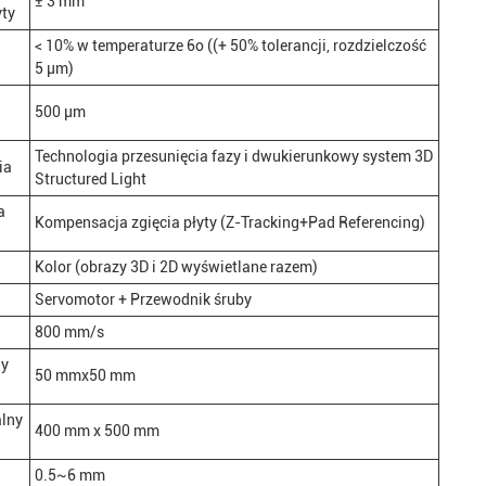
± 3 mm
yty
< 10% w temperaturze 6o ((+ 50% tolerancji, rozdzielczość
5 μm)
500 μm
Technologia przesunięcia fazy i dwukierunkowy system 3D
ia
Structured Light
a
Kompensacja zgięcia płyty (Z-Tracking+Pad Referencing)
Kolor (obrazy 3D i 2D wyświetlane razem)
Servomotor + Przewodnik śruby
800 mm/s
ny
50 mmx50 mm
lny
400 mm x 500 mm
0.5~6 mm