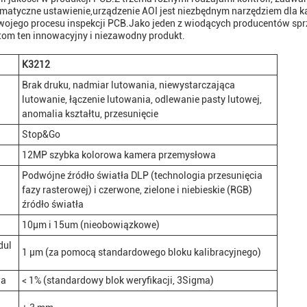
omatyczne ustawienie,urządzenie AOI jest niezbędnym narzędziem dla 
swojego procesu inspekcji PCB.Jako jeden z wiodących producentów spr
om ten innowacyjny i niezawodny produkt.
K3212
Brak druku, nadmiar lutowania, niewystarczająca
lutowanie, łączenie lutowania, odlewanie pasty lutowej,
anomalia kształtu, przesunięcie
Stop&Go
12MP szybka kolorowa kamera przemysłowa
Podwójne źródło światła DLP (technologia przesunięcia
fazy rasterowej) i czerwone, zielone i niebieskie (RGB)
źródło światła
10μm i 15um (nieobowiązkowe)
dul
1 μm (za pomocą standardowego bloku kalibracyjnego)
wa
< 1% (standardowy blok weryfikacji, 3Sigma)