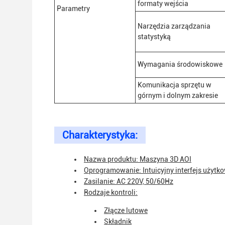
formaty wejścia
Parametry
Narzędzia zarządzania
statystyką
Wymagania środowiskowe
Komunikacja sprzętu w
górnym i dolnym zakresie
Charakterystyka:
Nazwa produktu: Maszyna 3D AOI
Oprogramowanie: Intuicyjny interfejs użytk
Zasilanie: AC 220V, 50/60Hz
Rodzaje kontroli:
Złącze lutowe
Składnik