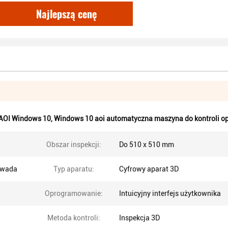
Najlepszą cenę
AOI Windows 10
,
Windows 10 aoi automatyczna maszyna do kontroli op
Obszar inspekcji:
Do 510 x 510 mm
 wada
Typ aparatu:
Cyfrowy aparat 3D
Oprogramowanie:
Intuicyjny interfejs użytkownika
Metoda kontroli:
Inspekcja 3D