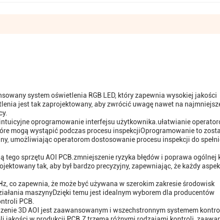
nsowany system oświetlenia RGB LED, który zapewnia wysokiej jakości
tlenia jest tak zaprojektowany, aby zwrócić uwagę nawet na najmniejsz
cy.
t intuicyjne oprogramowanie interfejsu użytkownika.ułatwianie operato
które mogą wystąpić podczas procesu inspekcjiOprogramowanie to zost
y, umożliwiając operatorom dostosowanie procesu inspekcji do spełni
 tego sprzętu AOI PCB.zmniejszenie ryzyka błędów i poprawa ogólnej k
ektowany tak, aby był bardzo precyzyjny, zapewniając, że każdy aspek
Hz, co zapewnia, że może być używana w szerokim zakresie środowisk
ziałania maszynyDzięki temu jest idealnym wyborem dla producentów
ntroli PCB.
dzenie 3D AOI jest zaawansowanym i wszechstronnym systemem kontro
roli jakości w produkcji PCB.Z trzema różnymi rodzajami kontroli, zaa