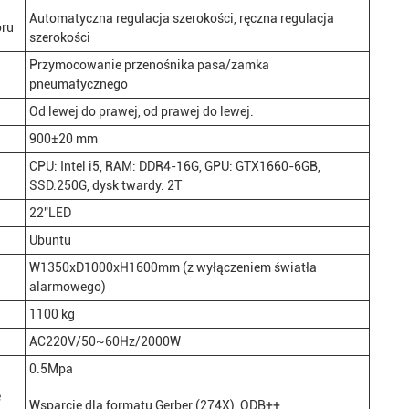
Automatyczna regulacja szerokości, ręczna regulacja
oru
szerokości
Przymocowanie przenośnika pasa/zamka
pneumatycznego
Od lewej do prawej, od prawej do lewej.
900±20 mm
CPU: Intel i5, RAM: DDR4-16G, GPU: GTX1660-6GB,
SSD:250G, dysk twardy: 2T
22"LED
Ubuntu
W1350xD1000xH1600mm (z wyłączeniem światła
alarmowego)
1100 kg
AC220V/50~60Hz/2000W
0.5Mpa
e
Wsparcie dla formatu Gerber (274X), ODB++