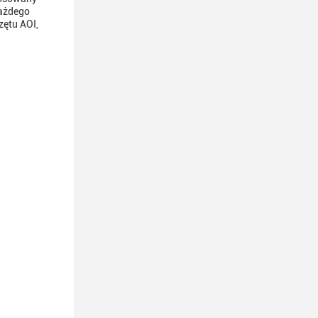
każdego
zętu AOI,