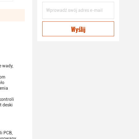
Wyślij
e wady,
rom
ało
enia
ontroli
t deski
li PCB,
wansowany