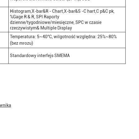
Histogram,X-bar&R - Chart,X-bar&S -C hart,C p&C pk,
%Gage R & R, SPI Raporty
dzienne/tygodniowe/miesięczne, SPC w czasie
rzeczywistym& Multiple Display
Temperatura: 5~40°C, wilgotność względna: 25%~80%
(bez mrozu)
Standardowy interfejs SMEMA
ownika