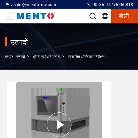
asako@mento-mv.com
00-86-14775950818
बोली
उत्पादों
>
>
>
घर
उत्पादों
थ्रीडी एओआई मशीन
स्वचालित ऑप्टिकल निरीक्षण 3D एओआई मशीन विंडोज 10 प्रणाली