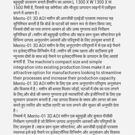
बहुमुखी उपकरण बनाते हैंमशीन का आयाम L 1300 X W 1300 X H
1500 मिमी है, जिससे यह कॉम्पैक्ट और मौजूदा उत्पादन लाइनों में एकीकृत
करने में आसान है।
Mento-01 3D AOI मशीन की आरजीबी एलईडी प्रकाश व्यवस्था यह
सुनिश्चित करती है कि बोर्ड के घटकों को समान रूप से रोशन किया जाए,
जिससे दोषों का पता लगाना आसान हो और उच्च गुणवत्ता वाले निरीक्षण
सुनिश्चित हों।मशीन की बहुमुखी प्रतिभा और सहज ज्ञान युक्त सॉफ्टवेयर इसे
विभिन्न उत्पाद अनुप्रयोग अवसरों और परिदृश्यों के लिए उपयुक्त बनाते हैं.
Mento-01 3D AOI मशीन के लिए अनुप्रयोग परिदृश्यों में से एक बड़े पैमाने
पर इलेक्ट्रॉनिक विनिर्माण में है।मशीन की उच्च दक्षता और सटीकता इसे
न्यूनतम दोषों के साथ बड़े पैमाने पर इलेक्ट्रॉनिक्स के उत्पादन के लिए आदर्श
बनाती है. The machine's compact size and simple
integration into existing production lines make it an
attractive option for manufacturers looking to streamline
their processes and increase their production capacity.
Mento-01 3D AOI मशीन के लिए एक अन्य अनुप्रयोग परिदृश्य अनुसंधान
और विकास में है। मशीन की क्षमता मिलाप जोड़ों, घटकों में दोष का पता लगाने
के लिए,और बोर्ड की समग्र गुणवत्ता इसे नवाचारियों और इंजीनियरों के लिए एक
मूल्यवान उपकरण बनाती है।यह उत्पाद विकास के समय और लागत को कम
करते हुए त्वरित और सटीक त्रुटि का पता लगाने और सुधार की अनुमति देता
है।
निष्कर्ष में, Mento-01 3D AOI मशीन एक बहुमुखी और कुशल पीसीबी
निरीक्षण प्रणाली है जो विभिन्न उत्पाद अनुप्रयोग अवसरों और परिदृश्यों के
लिए उपयुक्त है।सहज ज्ञान युक्त सॉफ्टवेयर, और आरजीबी एलईडी प्रकाश
व्यवस्था इसे बड़े पैमाने पर इलेक्ट्रॉनिक विनिर्माण और अनुसंधान और विकास