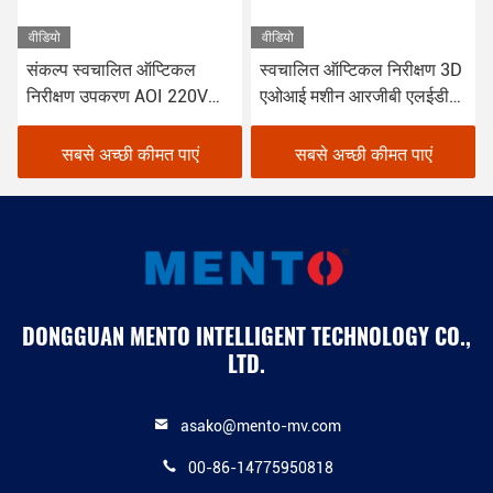
वीडियो
वीडियो
त ऑप्टिकल
स्वचालित ऑप्टिकल निरीक्षण 3D
विंडोज 10 पीसीबी 
ण AOI 220V
एओआई मशीन आरजीबी एलईडी
3 डी सोल्डर संयुक्त न
प्रकाश व्यवस्था 1100Kg
उपकरण
 कीमत पाएं
सबसे अच्छी कीमत पाएं
सबसे अच्छी कीम
DONGGUAN MENTO INTELLIGENT TECHNOLOGY CO.,
LTD.
asako@mento-mv.com
00-86-14775950818