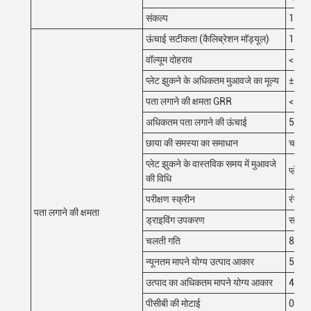
संकल्प
10μm
ऊंचाई सटीकता (कैलिब्रेशन मॉड्यूल)
1μm (
वॉल्यूम दोहराव
< 1% (
प्लेट झुकने के अधिकतम मुआवजे का मूल्य
±3 मि
पता लगाने की क्षमता GRR
< 10%
अधिकतम पता लगाने की ऊंचाई
500
छाया की समस्या का समाधान
चरण शि
प्लेट झुकने के वास्तविक समय में मुआवजे
प्लेट 
की विधि
परीक्षण स्क्रीन
रंग (
पता लगाने की क्षमता
ड्राइविंग उपकरण
सर्वमो
चलती गति
800 म
न्यूनतम मापने योग्य उत्पाद आकार
50m
उत्पाद का अधिकतम मापने योग्य आकार
400
पीसीबी की मोटाई
0.5~6