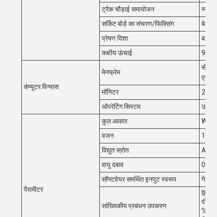
ट्रैक चौड़ाई समायोजन
स्वचा
सर्किट बोर्ड का संचरण/फिक्सिंग
बेल्ट क
प्रेषण दिशा
बाएँ से 
कक्षीय ऊंचाई
900±
सीपीय
मेनफ्रेम
एसएसड
कंप्यूटर विन्यास
मॉनिटर
22"ए
ऑपरेटिंग सिस्टम
उबंटू
कुल आकार
W135
वजन
1100
विद्युत स्रोत
AC2
वायु दबाव
0.5M
सॉफ्टवेयर समर्थित इनपुट स्वरूप
गेर्बर
पैरामीटर
हिस्टो
पीके,
सांख्यिकीय प्रबंधन उपकरण
%Gage