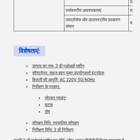
SPC& 
पर्यावरणीय आवश्यकताएं
तापमा
उपप्रोसेस और डाउनस्ट्रीम उपकरण
मानक 
संचार
विशेषताएं:
उत्पाद का नामः 3 डी एओआई मशीन
सॉफ्टवेयर: सहज ज्ञान युक्त उपयोगकर्ता इंटरफ़ेस
बिजली की आपूर्तिः AC 220V, 50/60Hz
निरीक्षण के प्रकार:
सोल्डर ज्वाइंट
घटक
दोष
संरेखण विधि: स्वचालित संरेखण
निरीक्षण विधिः 3 डी निरीक्षण