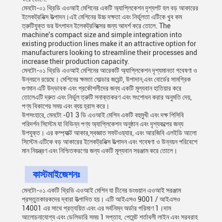
মেনটো-০১ থ্রিডি এওআই মেশিনের একটি অ্যাপ্লিকেশন দৃশ্যপট হল বড় আকারের
ইলেকট্রনিক্স উত্পাদন।এই মেশিনের উচ্চ দক্ষতা এবং নির্ভুলতা এটিকে খুব কম
ত্রুটিযুক্ত ভর উৎপাদন ইলেকট্রনিক্সের জন্য আদর্শ করে তোলে. The
machine's compact size and simple integration into
existing production lines make it an attractive option for
manufacturers looking to streamline their processes and
increase their production capacity.
মেনটো-০১ থ্রিডি এওআই মেশিনের আরেকটি অ্যাপ্লিকেশন দৃশ্যমানতা গবেষণা ও
উন্নয়নে রয়েছে। মেশিনের ক্ষমতা সোল্ডার জয়েন্ট, উপাদান,এবং বোর্ডের সামগ্রিক
গুণমান এটি উদ্ভাবক এবং প্রকৌশলীদের জন্য একটি মূল্যবান হাতিয়ার করে
তোলেএটি দ্রুত এবং নির্ভুল ত্রুটি সনাক্তকরণ এবং সংশোধন করার অনুমতি দেয়,
পণ্য বিকাশের সময় এবং ব্যয় হ্রাস করে।
উপসংহারে, মেনটো -01 3 ডি এওআই মেশিন একটি বহুমুখী এবং দক্ষ পিসিবি
পরিদর্শন সিস্টেম যা বিভিন্ন পণ্য অ্যাপ্লিকেশন অনুষ্ঠান এবং দৃশ্যকল্পের জন্য
উপযুক্ত। এর কম্প্যাক্ট আকার,স্বজ্ঞাত সফটওয়্যার, এবং আরজিবি এলইডি আলো
সিস্টেম এটিকে বড় আকারের ইলেকট্রনিক্স উত্পাদন এবং গবেষণা ও উন্নয়ন পরিবেশে
মান নিয়ন্ত্রণ এবং নিশ্চিতকরণের জন্য একটি মূল্যবান সরঞ্জাম করে তোলে।
কাস্টমাইজেশনঃ
মেনটো-০১ একটি থ্রিডি এওআই মেশিন যা চীনের ডংগুয়ান এওআই সরঞ্জাম
প্রস্তুতকারকদের দ্বারা উত্পাদিত হয়। এটি আইএসও 9001 / আইএসও
14001 এর সাথে প্রত্যয়িত এবং এর সর্বনিম্ন অর্ডার পরিমাণ 1।দাম
আলোচনাযোগ্য এবং ডেলিভারি সময় 1 সপ্তাহ. পেমেন্ট শর্তাবলী লাইন এবং সরবরাহ