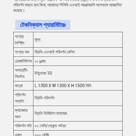
পরিদর্শন করতে হবে কিনা, আমাদের পিসিবি এওআই সরঞ্জামগুলি আপনাকে আচ্ছাদিত
করেছে।
টেকনিক্যাল প্যারামিটারঃ
পণ্যের
মূল্য
বৈশিষ্ট্য
পণ্যের নাম
থ্রিডি এওআই পরিদর্শন মেশিন
রেজোলিউশন
১০ μm
অপারেটিং
উইন্ডোজ 10
সিস্টেম
মাত্রা
L 1300 X W 1300 X H 1500 মিমি
পরিদর্শন
থ্রিডি পরিদর্শন
পদ্ধতি
ক্যামেরার
থ্রিডি ডিজিটাল ক্যামেরা
ধরন
পরিদর্শন গতি
৮০ সেমি/সেকেন্ড পর্যন্ত
ওজন
৮০০ কেজি