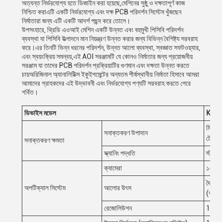
অত্যন্ত নির্ভরযোগ্য হতে ডিজাইন করা হয়েছে,মেশিনের সুষ্ঠু ও দক্ষতাপূর্ণ কাজ
নিশ্চিত করাএটি একটি নির্ভরযোগ্য এবং দক্ষ PCB পরিদর্শন সিস্টেম খুঁজছেন
নির্মাতারা জন্য এটি একটি আদর্শ পছন্দ করে তোলে।
উপসংহারে, থ্রিডি এওআই মেশিন একটি উন্নত এবং বহুমুখী পিসিবি পরিদর্শন
ব্যবস্থা যা পিসিবি উত্পাদনে মান নিয়ন্ত্রণ উন্নত করার জন্য বিভিন্ন বৈশিষ্ট্য সরবরাহ
করে।এর তিনটি ভিন্ন ধরনের পরিদর্শন, উন্নত আলো ব্যবস্থা, স্বজ্ঞাত সফটওয়্যার,
এবং স্বয়ংক্রিয় সমন্বয়,এই AOI সরঞ্জামটি যে কোনও নির্মাতার জন্য প্রয়োজনীয়
সরঞ্জাম যা তাদের PCB পরিদর্শন প্রক্রিয়াটির গুণমান এবং দক্ষতা উন্নত করতে
চায়অরিজিনাল অ্যানালিটিক্স ইকুইপমেন্টের অন্যতম শীর্ষস্থানীয় নির্মাতা হিসাবে আমরা
আমাদের গ্রাহকদের এই উদ্ভাবনী এবং নির্ভরযোগ্য পণ্যটি সরবরাহ করতে পেরে
গর্বিত।
ডিভাইস মডেল
K32
মিস প্র
সনাক্তকরণ উপাদান
টেইলিং
সনাক্তকরণ ক্ষমতা
স্ক্যানিং পদ্ধতি
স্টপ অ্
ক্যামেরা
১২ এমপ
দ্বৈত 
অপটিক্যাল সিস্টেম
আলোর উৎস
(আরজি
রেজোলিউশন
10μm