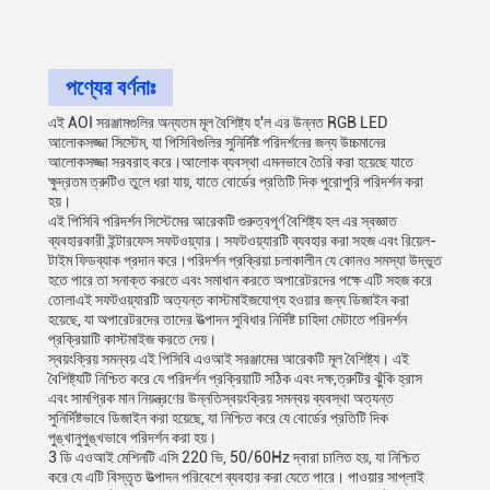
পণ্যের বর্ণনাঃ
এই AOI সরঞ্জামগুলির অন্যতম মূল বৈশিষ্ট্য হ'ল এর উন্নত RGB LED
আলোকসজ্জা সিস্টেম, যা পিসিবিগুলির সুনির্দিষ্ট পরিদর্শনের জন্য উচ্চমানের
আলোকসজ্জা সরবরাহ করে।আলোক ব্যবস্থা এমনভাবে তৈরি করা হয়েছে যাতে
ক্ষুদ্রতম ত্রুটিও তুলে ধরা যায়, যাতে বোর্ডের প্রতিটি দিক পুরোপুরি পরিদর্শন করা
হয়।
এই পিসিবি পরিদর্শন সিস্টেমের আরেকটি গুরুত্বপূর্ণ বৈশিষ্ট্য হল এর স্বজ্ঞাত
ব্যবহারকারী ইন্টারফেস সফটওয়্যার। সফটওয়্যারটি ব্যবহার করা সহজ এবং রিয়েল-
টাইম ফিডব্যাক প্রদান করে।পরিদর্শন প্রক্রিয়া চলাকালীন যে কোনও সমস্যা উদ্ভূত
হতে পারে তা সনাক্ত করতে এবং সমাধান করতে অপারেটরদের পক্ষে এটি সহজ করে
তোলাএই সফটওয়্যারটি অত্যন্ত কাস্টমাইজযোগ্য হওয়ার জন্য ডিজাইন করা
হয়েছে, যা অপারেটরদের তাদের উত্পাদন সুবিধার নির্দিষ্ট চাহিদা মেটাতে পরিদর্শন
প্রক্রিয়াটি কাস্টমাইজ করতে দেয়।
স্বয়ংক্রিয় সমন্বয় এই পিসিবি এওআই সরঞ্জামের আরেকটি মূল বৈশিষ্ট্য। এই
বৈশিষ্ট্যটি নিশ্চিত করে যে পরিদর্শন প্রক্রিয়াটি সঠিক এবং দক্ষ,ত্রুটির ঝুঁকি হ্রাস
এবং সামগ্রিক মান নিয়ন্ত্রণের উন্নতিস্বয়ংক্রিয় সমন্বয় ব্যবস্থা অত্যন্ত
সুনির্দিষ্টভাবে ডিজাইন করা হয়েছে, যা নিশ্চিত করে যে বোর্ডের প্রতিটি দিক
পুঙ্খানুপুঙ্খভাবে পরিদর্শন করা হয়।
3 ডি এওআই মেশিনটি এসি 220 ভি, 50/60Hz দ্বারা চালিত হয়, যা নিশ্চিত
করে যে এটি বিস্তৃত উত্পাদন পরিবেশে ব্যবহার করা যেতে পারে। পাওয়ার সাপ্লাই