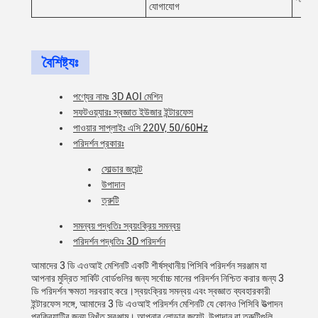
যোগাযোগ
বৈশিষ্ট্যঃ
পণ্যের নামঃ 3D AOI মেশিন
সফটওয়্যারঃ স্বজ্ঞাত ইউজার ইন্টারফেস
পাওয়ার সাপ্লাইঃ এসি 220V, 50/60Hz
পরিদর্শন প্রকারঃ
সোল্ডার জয়েন্ট
উপাদান
ত্রুটি
সমন্বয় পদ্ধতিঃ স্বয়ংক্রিয় সমন্বয়
পরিদর্শন পদ্ধতিঃ 3D পরিদর্শন
আমাদের 3 ডি এওআই মেশিনটি একটি শীর্ষস্থানীয় পিসিবি পরিদর্শন সরঞ্জাম যা
আপনার মুদ্রিত সার্কিট বোর্ডগুলির জন্য সর্বোচ্চ মানের পরিদর্শন নিশ্চিত করার জন্য 3
ডি পরিদর্শন ক্ষমতা সরবরাহ করে।স্বয়ংক্রিয় সমন্বয় এবং স্বজ্ঞাত ব্যবহারকারী
ইন্টারফেস সঙ্গে, আমাদের 3 ডি এওআই পরিদর্শন মেশিনটি যে কোনও পিসিবি উত্পাদন
প্রক্রিয়াটির জন্য নিখুঁত সরঞ্জাম। আপনার লোডার জয়েন্ট, উপাদান বা ত্রুটিগুলি