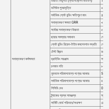
উচ্চতা নির্ভুলতা (ক্যালিব্রেশন মডিউল)
1μm (স্
ভলিউম পুনরাবৃত্তি
<১% (স
সর্বাধিক প্লেট বন্ডিং ক্ষতিপূরণ মান
±3 মিম
সনাক্তকরণ ক্ষমতা GRR
<10%a
সর্বোচ্চ সনাক্তকরণ উচ্চতা
৫০০ মা
ছায়ার সমস্যার সমাধান
ফেজ শি
প্লেট বন্ডিং রিয়েল-টাইম কমপেনশান পদ্ধতি
প্লেট ব
টেস্ট স্ক্রিন
রঙ (এক
সনাক্তকরণ কর্মক্ষমতা
ড্রাইভিং সরঞ্জাম
সার্ভোম
চলমান গতি
৮০০ মি
ন্যূনতম পরিমাপযোগ্য পণ্যের আকার
50m
সর্বাধিক পরিমাপযোগ্য পণ্যের আকার
৪০০ ম
পিসিবি বেধ
0.5~6
ট্র্যাকের প্রস্থ সামঞ্জস্য
স্বয়ংক
সার্কিট বোর্ড পরিবহন/সংরক্ষণ
বেল্ট ক