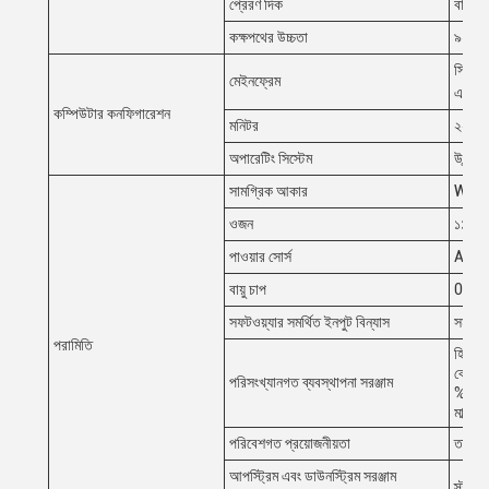
প্রেরণ দিক
বাম থে
কক্ষপথের উচ্চতা
৯০০±২
সিপিইউ
মেইনফ্রেম
এসএসড
কম্পিউটার কনফিগারেশন
মনিটর
২২"এ
অপারেটিং সিস্টেম
উবুন্টু
সামগ্রিক আকার
W135
ওজন
১১০০ 
পাওয়ার সোর্স
AC2
বায়ু চাপ
0.5 এ
সফটওয়্যার সমর্থিত ইনপুট বিন্যাস
সমর্থ
পরামিতি
হিস্টোগ
কে,
পরিসংখ্যানগত ব্যবস্থাপনা সরঞ্জাম
%Gage
মাল্টিপ
পরিবেশগত প্রয়োজনীয়তা
তাপমাত
আপস্ট্রিম এবং ডাউনস্ট্রিম সরঞ্জাম
স্ট্যা