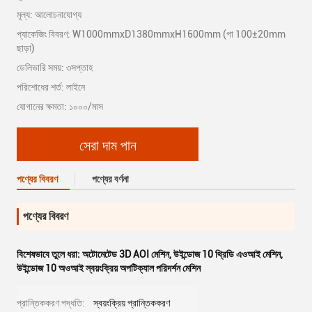
মূল্য: আলোচনাযোগ্য
প্যাকেজিং বিবরণ: W1000mmxD1380mmxH1600mm (পা 100±20mm
ছাড়া)
ডেলিভারি সময়: ৩সপ্তাহ
পরিশোধের শর্ত: লাইনে
যোগানের ক্ষমতা: ১০০০/মাস
সেরা দাম পান
পণ্যের বিবরণ
পণ্যের বর্ণনা
পণ্যের বিবরণ
বিশেষভাবে তুলে ধরা:
অটোমেটেড 3D AOI মেশিন
,
উইন্ডোজ 10 থ্রিডি এওআই মেশিন
,
উইন্ডোজ 10 অওআই স্বয়ংক্রিয় অপটিক্যাল পরিদর্শন মেশিন
প্রান্তিককরণ পদ্ধতি:
স্বয়ংক্রিয় প্রান্তিককরণ