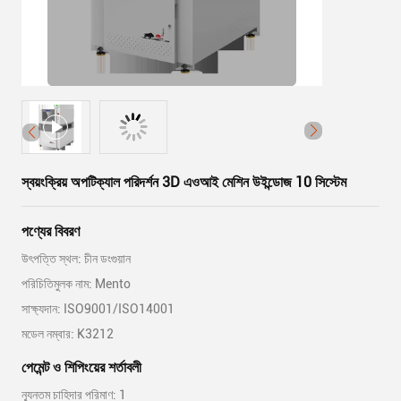
স্বয়ংক্রিয় অপটিক্যাল পরিদর্শন 3D এওআই মেশিন উইন্ডোজ 10 সিস্টেম
পণ্যের বিবরণ
উৎপত্তি স্থল: চীন ডংগুয়ান
পরিচিতিমুলক নাম: Mento
সাক্ষ্যদান: ISO9001/ISO14001
মডেল নম্বার: K3212
পেমেন্ট ও শিপিংয়ের শর্তাবলী
ন্যূনতম চাহিদার পরিমাণ: 1