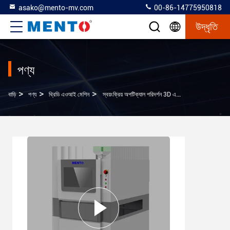
asako@mento-mv.com
00-86-14775950818
উদ্ধৃতি
পণ্য
>
>
>
বাড়ি
পণ্য
থ্রিডি এওআই মেশিন
স্বয়ংক্রিয় অপটিক্যাল পরিদর্শন 3D এওআই মেশিন উইন্ডোজ 10 সিস্টেম