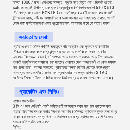
ক্ষমতা 1000 / মাস। মেশিনের সমন্বয় পদ্ধতি স্বয়ংক্রিয় এবং পরিদর্শন ধরনের
solder জয়েন্ট, উপাদান, এবং ত্রুটি অন্তর্ভুক্ত।পরিদর্শন এলাকা 510 X 510
মিমি পর্যন্ত এবং আলো RGB LED হয়. সফটওয়্যার একটি স্বজ্ঞাত ব্যবহারকারী
ইন্টারফেস আছে, এটি সব অপারেটরদের জন্য ব্যবহার করা সহজ করে তোলে. আপনি
কোন পণ্য কাস্টমাইজেশন সেবা প্রয়োজন হলে, আমাদের সাথে যোগাযোগ করুন.
সহায়তা ও সেবা:
থ্রিডি এওআই মেশিন পণ্যটি সর্বোত্তম পারফরম্যান্স এবং ন্যূনতম ডাউনটাইম
নিশ্চিত করার জন্য ব্যাপক প্রযুক্তিগত সহায়তা এবং পরিষেবা দ্বারা সমর্থিত।
আমাদের বিশেষজ্ঞদের দল ইনস্টলেশনের জন্য সহায়তা প্রদানের জন্য উপলব্ধআমরা
দূরবর্তী প্রযুক্তিগত সহায়তা এবং সাইটের মেরামত সেবা প্রদান করি যে কোন সমস্যা
সমাধানের জন্য।আমরা আমাদের গ্রাহকদের অনন্য চাহিদা মেটাতে সফটওয়্যার
আপগ্রেড এবং কাস্টমাইজেশন সেবা প্রদানআমাদের লক্ষ্য আপনার 3D AOI
মেশিনের উৎপাদনশীলতা সর্বাধিক করতে নির্ভরযোগ্য এবং দক্ষ সমর্থন প্রদান করা।
প্যাকেজিং এবং শিপিংঃ
পণ্যের প্যাকেজিংঃ
3 ডি এওআই মেশিনটি একটি শক্তিশালী কার্ডবোর্ড বাক্সে সাবধানে প্যাকেজ করা
হয়েছে যাতে নিরাপদ ডেলিভারি নিশ্চিত করা যায়।মেশিনটি প্রতিরক্ষামূলক ফেনা মধ্যে
আবৃত করা হয় এবং সমস্ত উপাদান নিরাপদে বক্স মধ্যে স্থাপন করা হয় শিপিং সময়
কোনো ক্ষতি প্রতিরোধ করতে.
শিপিং: