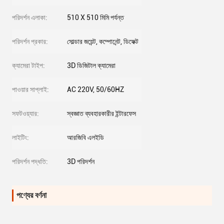
পরিদর্শন এলাকা:
510 X 510 মিমি পর্যন্ত
পরিদর্শন প্রকার:
সোল্ডার জয়েন্ট, কম্পোনেন্ট, ডিফেক্ট
ক্যামেরা টাইপ:
3D ডিজিটাল ক্যামেরা
পাওয়ার সাপ্লাই:
AC 220V, 50/60HZ
সফটওয়্যার:
স্বজ্ঞাত ব্যবহারকারীর ইন্টারফেস
লাইটিং:
আরজিবি এলইডি
পরিদর্শন পদ্ধতি:
3D পরিদর্শন
পণ্যের বর্ণনা