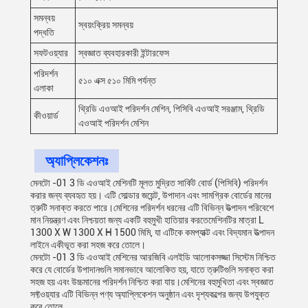
সমন্বয়
স্বয়ংক্রিয় সমন্বয়
পদ্ধতি
সফটওয়্যার
স্বজ্ঞাত ব্যবহারকারী ইন্টারফেস
পরিদর্শন
৫১০ এক্স ৫১০ মিমি পর্যন্ত
এলাকা
থ্রিডি এওআই পরিদর্শন মেশিন, পিসিবি এওআই সরঞ্জাম, থ্রিডি
কীওয়ার্ড
এওআই পরিদর্শন মেশিন
অ্যাপ্লিকেশনঃ
মেনটো -01 3 ডি এওআই মেশিনটি মূলত মুদ্রিত সার্কিট বোর্ড (পিসিবি) পরিদর্শন
করার জন্য ব্যবহৃত হয়। এটি সোল্ডার জয়েন্ট, উপাদান এবং সামগ্রিক বোর্ডের মানের
ত্রুটি সনাক্ত করতে পারে।মেশিনের পরিদর্শন ধরনের এটি বিভিন্ন উত্পাদন পরিবেশে
মান নিয়ন্ত্রণ এবং নিশ্চয়তা জন্য একটি বহুমুখী হাতিয়ার করতেমেশিনটির মাত্রা L
1300 X W 1300 X H 1500 মিমি, যা এটিকে কমপ্যাক্ট এবং বিদ্যমান উত্পাদন
লাইনে একীভূত করা সহজ করে তোলে।
মেনটো -01 3 ডি এওআই মেশিনের আরজিবি এলইডি আলোকসজ্জা সিস্টেম নিশ্চিত
করে যে বোর্ডের উপাদানগুলি সমানভাবে আলোকিত হয়, যাতে ত্রুটিগুলি সনাক্ত করা
সহজ হয় এবং উচ্চমানের পরিদর্শন নিশ্চিত করা যায়।মেশিনের বহুমুখিতা এবং স্বজ্ঞাত
সফ্টওয়্যার এটি বিভিন্ন পণ্য অ্যাপ্লিকেশন অনুষ্ঠান এবং দৃশ্যকল্পের জন্য উপযুক্ত
করে তোলে.