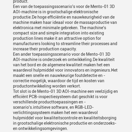
product.
Een van de toepassingsscenario's voor de Mento-01 3D
AOI-machine is in grootschalige elektronische
productie.De hoge efficiëntie en nauwkeurigheid van de
machine maken haar ideaal voor de massaproductie van
elektronica met minimale gebreken. The machine's
compact size and simple integration into existing
production lines make it an attractive option for
manufacturers looking to streamline their processes and
increase their production capacity.
Een ander toepassingsscenario voor de Mento-01 3D
AOI-machine is onderzoek en ontwikkeling.De kwaliteit
van het bord en de algemene kwaliteit maken het een
waardevol hulpmiddel voor innovators en ingenieurs.Het
maakt een snelle en nauwkeurige foutdetectie en -
correctie mogelijk, waardoor de tijd en kosten van
productontwikkeling worden verkort.
Tot slot is de Mento-01 3D AOI-machine een veelzijdig en
efficiënt PCB-inspectiesysteem dat geschikt is voor
verschillende producttoepassingen en -
scenario's.intuïtieve software, en RGB-LED-
verlichtingssysteem maken het een waardevol
hulpmiddel voor kwaliteitscontrole en kwaliteitsborging
in grootschalige elektronische productie en onderzoeks-
en ontwikkelingsomgevingen.