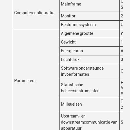
CPU:
Mainframe
SSD:
Computerconfiguratie
Monitor
22"L
Besturingssysteem
Ubun
Algemene grootte
W135
Gewicht
1100
Energiebron
AC2
Luchtdruk
0.5M
Software ondersteunde
Onde
invoerformaten
Parameters
Histo
Statistische
% Ga
beheersinstrumenten
Vers
Tempe
Milieueisen
25%~
Upstream- en
downstreamcommunicatie van
Stan
apparatuur