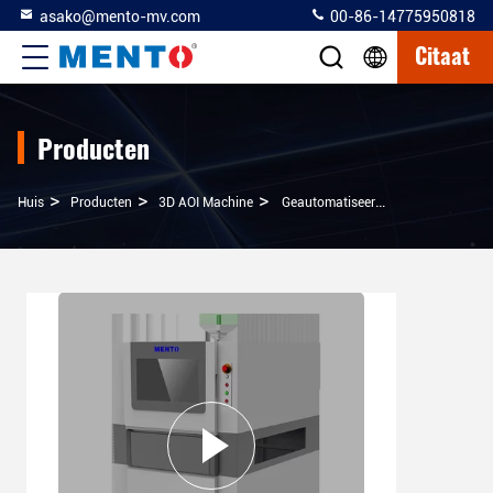
asako@mento-mv.com
00-86-14775950818
Citaat
Producten
>
>
>
Huis
Producten
3D AOI Machine
Geautomatiseerde Optische Inspectie 3D AOI Machine Windows 10 Systeem