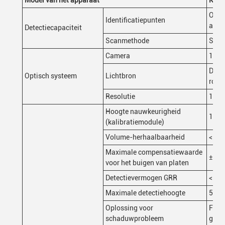
Model van het apparaat
K32
Onvo
Identificatiepunten
achte
Detectiecapaciteit
Scanmethode
Stop
Camera
12MP
Dual
Optisch systeem
Lichtbron
rode
Resolutie
10 μ
Hoogte nauwkeurigheid
1 μm
(kalibratiemodule)
Volume-herhaalbaarheid
< 1%
Maximale compensatiewaarde
± 3 
voor het buigen van platen
Detectievermogen GRR
< 10%
Maximale detectiehoogte
500 
Oplossing voor
Fase
schaduwprobleem
gestr