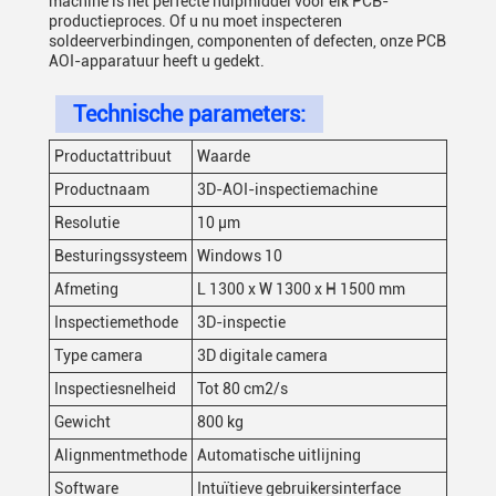
machine is het perfecte hulpmiddel voor elk PCB-
productieproces. Of u nu moet inspecteren
soldeerverbindingen, componenten of defecten, onze PCB
AOI-apparatuur heeft u gedekt.
Technische parameters:
Productattribuut
Waarde
Productnaam
3D-AOI-inspectiemachine
Resolutie
10 μm
Besturingssysteem
Windows 10
Afmeting
L 1300 x W 1300 x H 1500 mm
Inspectiemethode
3D-inspectie
Type camera
3D digitale camera
Inspectiesnelheid
Tot 80 cm2/s
Gewicht
800 kg
Alignmentmethode
Automatische uitlijning
Software
Intuïtieve gebruikersinterface