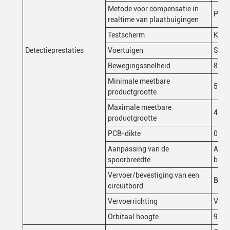
Metode voor compensatie in
Plat
realtime van plaatbuigingen
Testscherm
Kleu
Detectieprestaties
Voertuigen
Serv
Bewegingssnelheid
800 
Minimale meetbare
50 
productgrootte
Maximale meetbare
400
productgrootte
PCB-dikte
0.5
Aanpassing van de
Auto
spoorbreedte
breed
Vervoer/bevestiging van een
Beve
circuitbord
Vervoerrichting
Van l
Orbitaal hoogte
900 