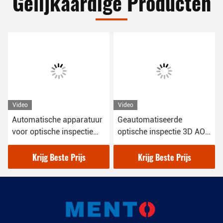
Gelijkaardige Producten
Video
Video
Geautomatiseerde
Windows 10 PCB AOI-
optische inspectie 3D AOI
machine 3D-
machine RGB LED-
soldeersamenwerkingsins
verlichting 1100Kg
pectie-apparaat
Krijg Beste Prijs
Krijg Beste Prijs