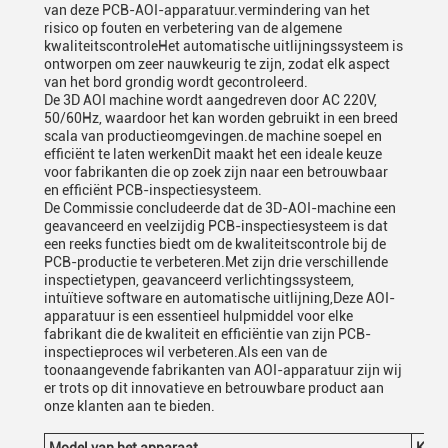
van deze PCB-AOI-apparatuur.vermindering van het
risico op fouten en verbetering van de algemene
kwaliteitscontroleHet automatische uitlijningssysteem is
ontworpen om zeer nauwkeurig te zijn, zodat elk aspect
van het bord grondig wordt gecontroleerd.
De 3D AOI machine wordt aangedreven door AC 220V,
50/60Hz, waardoor het kan worden gebruikt in een breed
scala van productieomgevingen.de machine soepel en
efficiënt te laten werkenDit maakt het een ideale keuze
voor fabrikanten die op zoek zijn naar een betrouwbaar
en efficiënt PCB-inspectiesysteem.
De Commissie concludeerde dat de 3D-AOI-machine een
geavanceerd en veelzijdig PCB-inspectiesysteem is dat
een reeks functies biedt om de kwaliteitscontrole bij de
PCB-productie te verbeteren.Met zijn drie verschillende
inspectietypen, geavanceerd verlichtingssysteem,
intuïtieve software en automatische uitlijning,Deze AOI-
apparatuur is een essentieel hulpmiddel voor elke
fabrikant die de kwaliteit en efficiëntie van zijn PCB-
inspectieproces wil verbeteren.Als een van de
toonaangevende fabrikanten van AOI-apparatuur zijn wij
er trots op dit innovatieve en betrouwbare product aan
onze klanten aan te bieden.