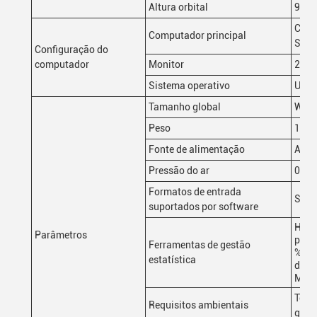
Altura orbital
900 
CPU:
Computador principal
SSD:
Configuração do
computador
Monitor
22"L
Sistema operativo
Ubun
Tamanho global
W135
Peso
1100
Fonte de alimentação
AC2
Pressão do ar
0.5M
Formatos de entrada
Supo
suportados por software
Histo
Parâmetros
pk,
Ferramentas de gestão
%Gag
estatística
diár
Multi
Temp
Requisitos ambientais
gead