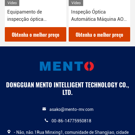
Vídeo
Vídeo
Inspeção Óptica
Dispositivo de inspeção
Automática Máquina AOI
conjunta de solda 3D da
3D Iluminação LED RGB
máquina AOI de PCB do
M
1100Kg
Windows 10
Obtenha o melhor preço
Obtenha o melhor preço
DONGGUAN MENTO INTELLIGENT TECHNOLOGY CO.,
LTD.
asako@mento-mv.com
00-86-14775950818
- Não, não.1Rua Minxing1, comunidade de Shangjiao, cidade