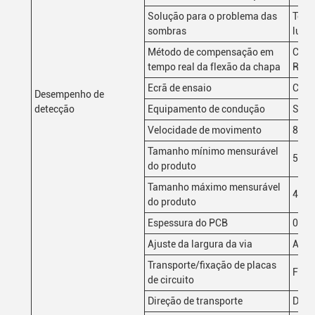
Solução para o problema das
Tecn
sombras
luz 
Método de compensação em
Comp
tempo real da flexão da chapa
Refe
Ecrã de ensaio
Core
Desempenho de
detecção
Equipamento de condução
Serv
Velocidade de movimento
800 
Tamanho mínimo mensurável
50 
do produto
Tamanho máximo mensurável
400
do produto
Espessura do PCB
0.5
Ajuste da largura da via
Ajus
Transporte/fixação de placas
Fixa
de circuito
Direção de transporte
Da es