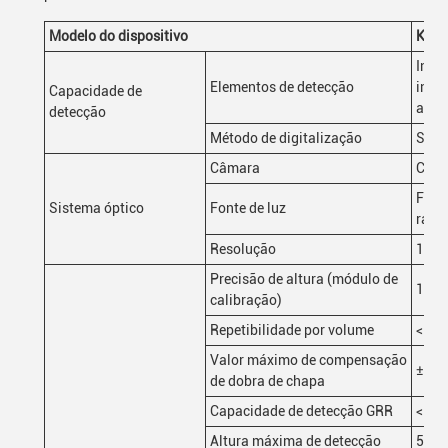
Modelo do dispositivo
K32
Impr
Elementos de detecção
insuf
Capacidade de
anom
detecção
Método de digitalização
Stop
Câmara
Câmer
Fonte
Sistema óptico
Fonte de luz
raste
Resolução
10μm
Precisão de altura (módulo de
1 μm
calibração)
Repetibilidade por volume
< 1%
Valor máximo de compensação
± 3 
de dobra de chapa
Capacidade de detecção GRR
< 10
Altura máxima de detecção
500 