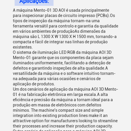
Aplicações:
A máquina Mento-01 3D AOI é usada principalmente
para inspecionar placas de circuito impresso (PCBs).Os
tipos de inspecção da máquina tornam-na uma
ferramenta versátil para controlo e garantia da qualidade
em vários ambientes de produçãoAs dimensões da
máquina são L 1300 X W 1300 X H 1500 mm, tornando-a
compacta e fácil de integrar nas linhas de produção
existentes.
O sistema de iluminação LED RGB da máquina AOI 3D
Mento-01 garante que os componentes da placa sejam
iluminados uniformemente, facilitando a detecção de
defeitos e garantindo inspeções de alta qualidade.A
versatilidade da máquina e o software intuitivo tornam-
na adequada para várias ocasiões e cenários de
aplicação de produtos.
Um dos cenários de aplicação da máquina AOI 3D Mento-
01 é na fabricação eletrônica em larga escala.A alta
eficiência e precisão da máquina a tornam ideal para a
produção em massa de eletrônicos com defeitos
mínimos. The machine's compact size and simple
integration into existing production lines make it an
attractive option for manufacturers looking to streamline
their processes and increase their production capacity.