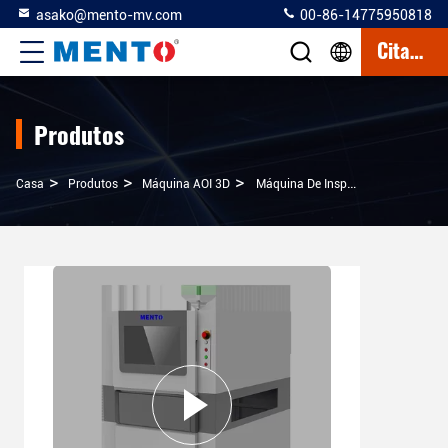
asako@mento-mv.com
00-86-14775950818
Citações
Produtos
>
>
>
Casa
Produtos
Máquina AOI 3D
Máquina De Inspeção Óptica 3D AOI Automatizada Sistema Windows 10