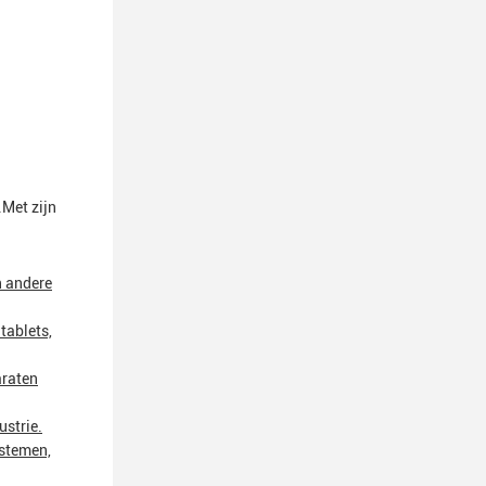
Met zijn
n andere
tablets,
araten
ustrie.
ystemen,