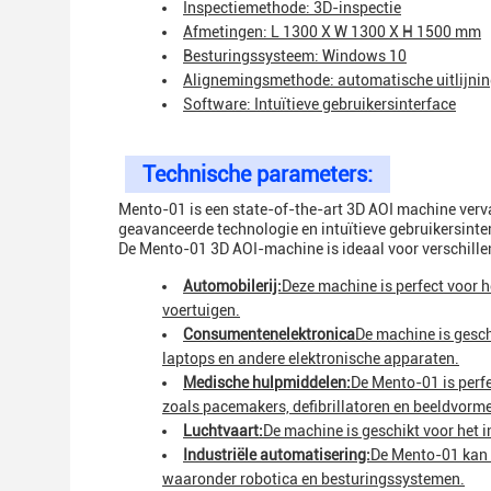
Inspectiemethode: 3D-inspectie
Afmetingen: L 1300 X W 1300 X H 1500 mm
Besturingssysteem: Windows 10
Alignemingsmethode: automatische uitlijni
Software: Intuïtieve gebruikersinterface
Technische parameters:
Mento-01 is een state-of-the-art 3D AOI machine ver
geavanceerde technologie en intuïtieve gebruikersinter
De Mento-01 3D AOI-machine is ideaal voor verschille
Automobilerij:
Deze machine is perfect voor h
voertuigen.
Consumentenelektronica
De machine is gesch
laptops en andere elektronische apparaten.
Medische hulpmiddelen:
De Mento-01 is perf
zoals pacemakers, defibrillatoren en beeldvorm
Luchtvaart:
De machine is geschikt voor het i
Industriële automatisering:
De Mento-01 kan 
waaronder robotica en besturingssystemen.