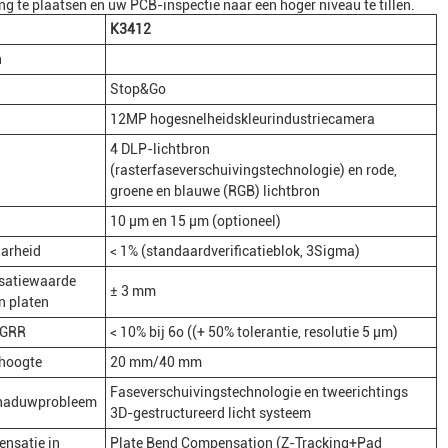
 te plaatsen en uw PCB-inspectie naar een hoger niveau te tillen.
K3412
n
Stop&Go
12MP hogesnelheidskleurindustriecamera
4 DLP-lichtbron
(rasterfaseverschuivingstechnologie) en rode,
groene en blauwe (RGB) lichtbron
10 μm en 15 μm (optioneel)
arheid
< 1% (standaardverificatieblok, 3Sigma)
satiewaarde
± 3 mm
n platen
 GRR
< 10% bij 6o ((+ 50% tolerantie, resolutie 5 μm)
ehoogte
20 mm/40 mm
Faseverschuivingstechnologie en tweerichtings
chaduwprobleem
3D-gestructureerd licht systeem
nsatie in
Plate Bend Compensation (Z-Tracking+Pad