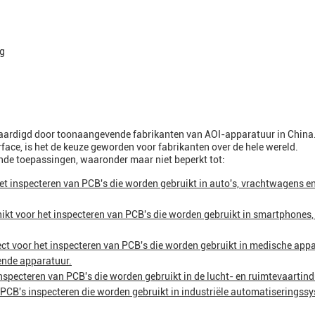
ng
vaardigd door toonaangevende fabrikanten van AOI-apparatuur in China.
face, is het de keuze geworden voor fabrikanten over de hele wereld.
nde toepassingen, waaronder maar niet beperkt tot:
et inspecteren van PCB's die worden gebruikt in auto's, vrachtwagens e
ikt voor het inspecteren van PCB's die worden gebruikt in smartphones, 
ect voor het inspecteren van PCB's die worden gebruikt in medische app
ende apparatuur.
nspecteren van PCB's die worden gebruikt in de lucht- en ruimtevaartind
PCB's inspecteren die worden gebruikt in industriële automatiseringss