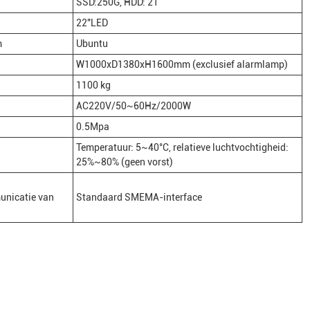
SSD:250G, HDD: 2T
22"LED
m
Ubuntu
W1000xD1380xH1600mm (exclusief alarmlamp)
1100 kg
AC220V/50~60Hz/2000W
0.5Mpa
Temperatuur: 5~40°C, relatieve luchtvochtigheid:
25%~80% (geen vorst)
nicatie van
Standaard SMEMA-interface