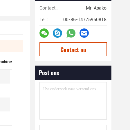
Contacten:
Mr. Asako
Tel.:
00-86-14775950818
Contact nu
machine
Post ons