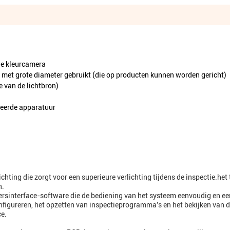
le kleurcamera
en met grote diameter gebruikt (die op producten kunnen worden gericht)
e van de lichtbron)
teerde apparatuur
ing die zorgt voor een superieure verlichting tijdens de inspectie.het t
n.
kersinterface-software die de bediening van het systeem eenvoudig en e
nfigureren, het opzetten van inspectieprogramma's en het bekijken van 
ce.