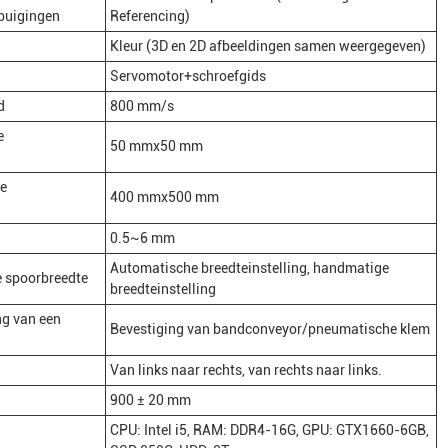
tbuigingen
Referencing)
Kleur (3D en 2D afbeeldingen samen weergegeven)
Servomotor+schroefgids
d
800 mm/s
e
50 mmx50 mm
e
400 mmx500 mm
0.5~6 mm
Automatische breedteinstelling, handmatige
 spoorbreedte
breedteinstelling
ng van een
Bevestiging van bandconveyor/pneumatische klem
Van links naar rechts, van rechts naar links.
900 ± 20 mm
CPU: Intel i5, RAM: DDR4-16G, GPU: GTX1660-6GB,