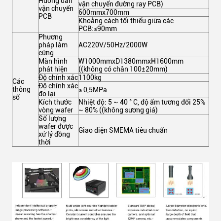
Hướng dẫn
vận chuyển đường ray PCB)
vận chuyển
600mmx700mm
PCB
Khoảng cách tối thiểu giữa các
PCB:≤90mm
Phương
pháp làm
AC220V/50Hz/2000W
cứng
Màn hình
W1000mmxD1380mmxH1600mm
phát hiện
((không có chân 100±20mm)
Độ chính xác
1100kg
Các
Độ chính xác
thông
≥ 0,5MPa
đo lại
số
Kích thước
Nhiệt độ: 5 ~ 40 ° C, độ ẩm tương đối 25%
vòng wafer
~ 80% ((không sương giá)
Số lượng
wafer được
Giao diện SMEMA tiêu chuẩn
xử lý đồng
thời