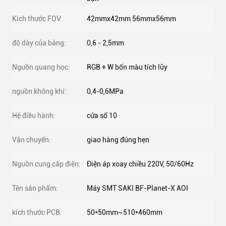
Kích thước FOV:
42mmx42mm 56mmx56mm
độ dày của bảng:
0,6 - 2,5mm
Nguồn quang học:
RGB + W bốn màu tích lũy
nguồn không khí:
0,4-0,6MPa
Hệ điều hành:
cửa sổ 10
Vận chuyển:
giao hàng đúng hẹn
Nguồn cung cấp điện:
Điện áp xoay chiều 220V, 50/60Hz
Tên sản phẩm:
Máy SMT SAKI BF-Planet-X AOI
kích thước PCB:
50*50mm~510*460mm