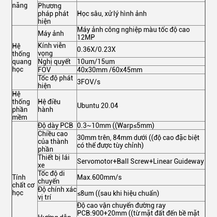
năng
Phương
pháp phát
Học sâu, xử lý hình ảnh
hiện
Máy ảnh công nghiệp màu tốc độ cao
Máy ảnh
12MP
Kính viễn
Hệ
0.36X/0.23X
vọng
thống
quang
Nghị quyết
10um/15um
học
FOV
40x30mm /60x45mm
Tốc độ phát
3FOV/s
hiện
Hệ
thống
Hệ điều
Ubuntu 20.04
phần
hành
mềm
Độ dày PCB
0.3~10mm ((Warp≤5mm)
Chiều cao
30mm trên, 84mm dưới ((độ cao đặc biệt
của thành
có thể được tùy chỉnh)
phần
Thiết bị lái
Servomotor+Ball Screw+Linear Guideway
xe
Tốc độ di
Tính
Max.600mm/s
chuyển
chất cơ
Độ chính xác
học
≤8um ((sau khi hiệu chuẩn)
vị trí
Độ cao vận chuyển đường ray
PCB:900+20mm ((từ mặt đất đến bề mặt