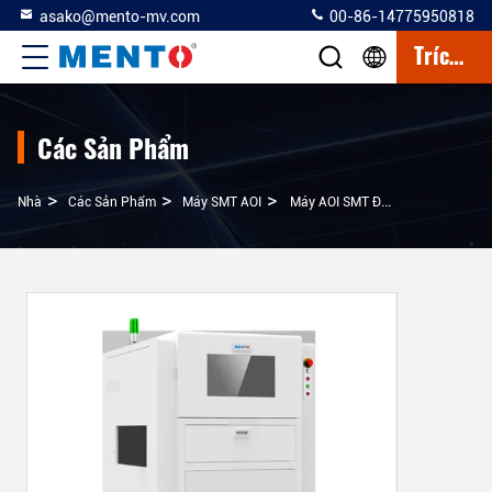
asako@mento-mv.com
00-86-14775950818
Trích Dẫn
Các Sản Phẩm
>
>
>
Nhà
Các Sản Phẩm
Máy SMT AOI
Máy AOI SMT Điều Khiển Nhiệt Độ Và Độ Ẩm Để Kiểm Tra Chính Xác