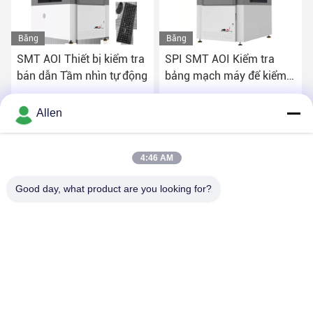
Băng
Băng
hình
hình
SMT AOI Thiết bị kiểm tra
SPI SMT AOI Kiểm tra
bán dẫn Tầm nhìn tự động
bảng mạch máy để kiểm
soát chất lượng
Nhận được giá tốt nhất
Nhận được giá tốt nhất
Allen
4:46 AM
Good day, what product are you looking for?
DONGGUAN MENTO INTELLIGENT TECHNOLOGY CO.,
LTD.
asako@mento-mv.com
00-86-14775950818