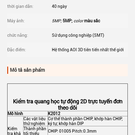
thời gian dẫn:
40 ngày
Máy ảnh:
5MP;
5MP;
color
màu sắc
chức năng:
Sử dụng công nghiệp (SMT)
Đặc điểm:
Hệ thống AOI 3D tiên tiến nhất thế giới
Mô tả sản phẩm
Kiểm tra quang học tự động 2D trực tuyến đơn
theo dõi
Mô hình
K2012
Các vật liệu
Cơ thể thành phần CHIP, khớp hàn CHIP,
thử nghiệm
ký tự, khớp hàn DIP
Kiểm
Thành phần
CHIP: 01005 Pitch:0.3mm
tra khả
tối thiểu