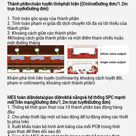
Thành phần
c
toàn tuyến tính
phát hiện ((Online
Đường đơn
/1.2m
trực tuyến
Đường đơn
)
1. Tính toán góc quay của thành phần
2. Tính toán phạm vi giữa độ dịch chuyển tối đa và tối thiểu của
thành phần
3. Khoảng cách giữa các thành phần
4Khoảng cách giữa thành phần và một điểm tham chiếu hoặc
một đường thẳng
Khám phá tính liên tuyến (collinearity, khoảng cách tuyệt đối,
phạm vi collinearity, khoảng cách thành phần)
MES toàn diện
d
ata
i
giao diện
c
khả năng
và hệ thống SPC mạnh
mẽ
(Trên mạng)
Đường đơn
/1.2m trực tuyến
Đường đơn
)
1. Thống kê thời gian thực của 10 thành phần báo động hàng
đầu
2. Cho phép thiết lập một số báo động để tự động dừng các thiết
bị phía trên.
3. Xuất khẩu toàn bộ hình ảnh bảng của mỗi PCB trong thời
gian thực để theo dõi sau đó