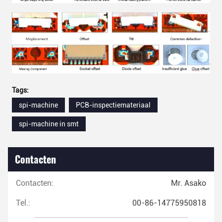
Tags:
spi-machine
PCB-inspectiemateriaal
spi-machine in smt
Contacten
Contacten:
Mr. Asako
Tel.:
00-86-14775950818