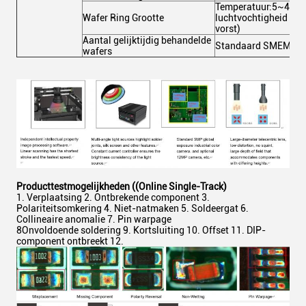
Temperatuur:5~40°C, 
Wafer Ring Grootte
luchtvochtigheid 25
vorst)
Aantal gelijktijdig behandelde
Standaard SMEMA-in
wafers
Producttestmogelijkheden ((Online Single-Track)
Verplaatsing 2. Ontbrekende component 3.
Polariteitsomkering 4. Niet-natmaken 5. Soldeergat 6.
Collineaire anomalie 7. Pin warpage
8Onvoldoende soldering 9. Kortsluiting 10. Offset 11. DIP-
component ontbreekt 12.