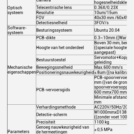
Camera
hogesnelheidskleuri
Telecentrische lens
0.36X/0.23X
Optisch
systeem
Resolutie
10um/15um
FOV
40x30 mm /60x45 
Detectiesnelheid
3FOV/s
Software-
Besturingssysteem
Ubuntu 20.04
systeem
PCB-dikte
0.3~10mm ((Warp≤
Boven 30 mm, bened
Hoogte van het onderdeel
((speciale hoogte ka
aangepast)
Servomotor+Koppels
Bestuurstoestel
geleiding
Mechanische
Bewegingssnelheid
Max.600 mm/s
eigenschappen
Positioneringsnauwkeurigheid
≤ 8um ((na kalibratie
PCB-spoorvervoersh
mm ((van de grond to
spoorvervoersopperv
PCB-vervoersgids
600 mmx700 mm
Minimale afstand tus
mm
Verhardingsmethode
AC220V/50Hz/2000
W1000mmxD1380m
Detectie-scherm
((zonder voet 100±
Precisiteit
1100 kg
Genoeg nauwkeurigheid van
≥ 0,5 MPa
Parameters
de hermeetingen