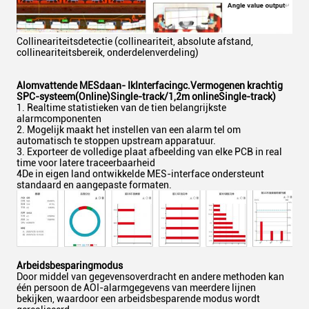
Collineariteitsdetectie (collineariteit, absolute afstand,
collineariteitsbereik, onderdelenverdeling)
Alomvattende MES
d
aan
- Ik
Interfacing
c.
Vermogen
en krachtig
SPC-systeem
(Online)
Single-track
/1,2m online
Single-track
)
1. Realtime statistieken van de tien belangrijkste
alarmcomponenten
2. Mogelijk maakt het instellen van een alarm tel om
automatisch te stoppen upstream apparatuur.
3. Exporteer de volledige plaat afbeelding van elke PCB in real
time voor latere traceerbaarheid
4De in eigen land ontwikkelde MES-interface ondersteunt
standaard en aangepaste formaten.
Arbeidsbesparing
modus
Door middel van gegevensoverdracht en andere methoden kan
één persoon de AOI-alarmgegevens van meerdere lijnen
bekijken, waardoor een arbeidsbesparende modus wordt