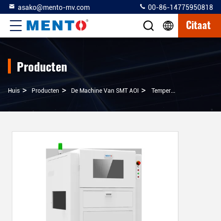
asako@mento-mv.com
00-86-14775950818
Citaat
Producten
>
>
>
Huis
Producten
De Machine Van SMT AOI
Temperatuur- En Vochtigheidsgecontroleerde SMT AOI-Machine Voor Nauwkeurige Inspectie