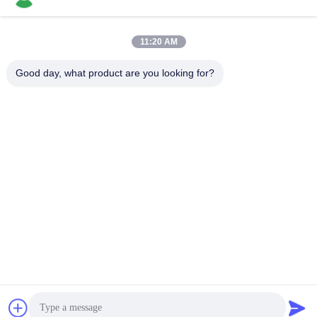
11:20 AM
Good day, what product are you looking for?
DONGGUAN MENTO INTELLIGENT TECHNOLOGY CO.,
LTD.
asako@mento-mv.com
00-86-14775950818
Nee, dat is niet zo.1,Minxing1 Road,Shangjiao Community
Chang ̄an Town,Dognguan City,Guangdong Provincie.CHN.
De Goede Kwaliteit van China 3D AOI machine Leverancier. Copyright ©
2024-2026 Dongguan MENTO Intelligent Technology Co., Ltd. . Alle rechten
voorbehoudena.