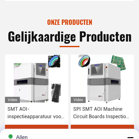
ONZE PRODUCTEN
Gelijkaardige Producten
Video
Video
SMT AOI-
SPI SMT AOI Machine
inspectieapparatuur voor
Circuit Boards Inspection
halfgeleiders
voor kwaliteitscontrole
Krijg Beste Prijs
Krijg Beste Prijs
Allen