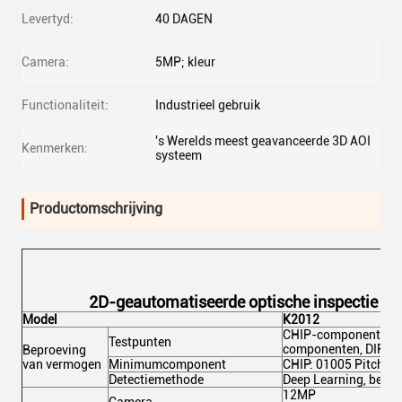
Levertyd:
40 DAGEN
Camera:
5MP; kleur
Functionaliteit:
Industrieel gebruik
's Werelds meest geavanceerde 3D AOI
Kenmerken:
systeem
Productomschrijving
2D-geautomatiseerde optische inspectie on
Model
K2012
CHIP-componenten, 
Testpunten
componenten, DIP-c
Beproeving
van vermogen
Minimumcomponent
CHIP: 01005 Pitch:0
Detectiemethode
Deep Learning, beeld
12MP