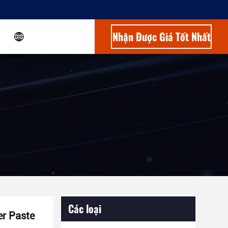
Nhận Được Giá Tốt Nhất
Các loại
er Paste