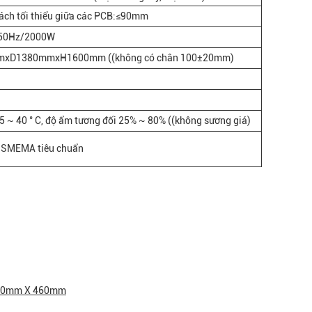
ách tối thiểu giữa các PCB:≤90mm
50Hz/2000W
xD1380mmxH1600mm ((không có chân 100±20mm)
 5 ~ 40 ° C, độ ẩm tương đối 25% ~ 80% ((không sương giá)
n SMEMA tiêu chuẩn
 510mm X 460mm