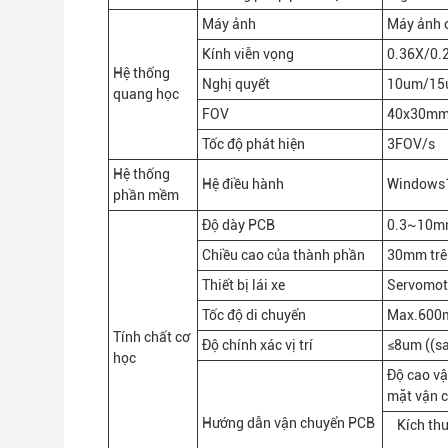
Máy ảnh
Máy ảnh 
Kính viễn vọng
0.36X/0.
Hệ thống
Nghị quyết
10um/15
quang học
FOV
40x30mm
Tốc độ phát hiện
3FOV/s
Hệ thống
Hệ điều hành
Windows
phần mềm
Độ dày PCB
0.3~10m
Chiều cao của thành phần
30mm trên
Thiết bị lái xe
Servomot
Tốc độ di chuyển
Max.600
Tính chất cơ
Độ chính xác vị trí
≤8um ((sa
học
Độ cao v
mặt vận 
Hướng dẫn vận chuyển PCB
Kích th