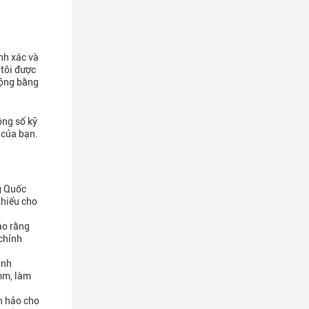
nh xác và
tôi được
rộng bằng
ông số kỹ
 của bạn.
g Quốc
hiểu cho
ảo rằng
 chỉnh
anh
mm, làm
n hảo cho