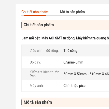
Chi tiết sản phẩm
Mô tả sản phẩm
Chi tiết sản phẩm
Làm nổi bật:
Máy AOI SMT tự động
,
Máy kiểm tra quang 
điều chỉnh độ rộng:
Thủ công
Độ dày:
0,5mm-6mm
Kiểm tra kích thước
50mm X 50mm - 510mm X 4
Pcb:
Máy ảnh:
Chín triệu pixel
Mô tả sản phẩm