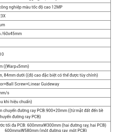
công nghiệp màu tốc độ cao 12MP
23X
um
 /60x45mm
10
m ((Warp≤5mm)
, 84mm dưới ((độ cao đặc biệt có thể được tùy chỉnh)
or+Ball Screw+Linear Guideway
mm/s
u khi hiệu chuẩn)
ận chuyển đường ray PCB:900+20mm ((từ mặt đất đến bề
chuyển đường ray PCB)
ước tối đa PCB: 600mmxW300mm (hai đường ray, hai PCB)
600mmxW580mm (một đường ray, một PCB)