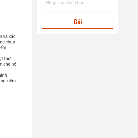
Gửi
n và xác
ược chụp
hiếm
t thời
àm cho nó
hính
ống kiểm