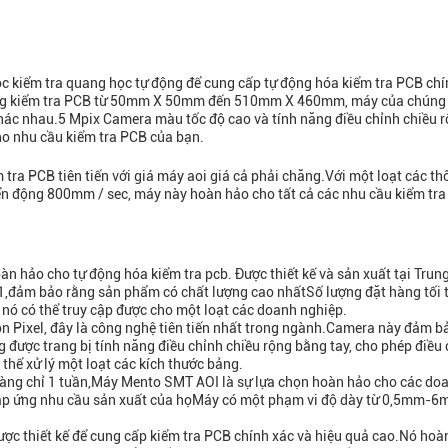
kiểm tra quang học tự động để cung cấp tự động hóa kiểm tra PCB chí
ăng kiểm tra PCB từ 50mm X 50mm đến 510mm X 460mm, máy của chúng 
khác nhau.5 Mpix Camera màu tốc độ cao và tính năng điều chỉnh chiều 
ho nhu cầu kiểm tra PCB của bạn.
ra PCB tiên tiến với giá máy aoi giá cả phải chăng.Với một loạt các th
 động 800mm / sec, máy này hoàn hảo cho tất cả các nhu cầu kiểm tra
 hảo cho tự động hóa kiểm tra pcb. Được thiết kế và sản xuất tại Trun
ảm bảo rằng sản phẩm có chất lượng cao nhấtSố lượng đặt hàng tối t
 nó có thể truy cập được cho một loạt các doanh nghiệp.
n Pixel, đây là công nghệ tiên tiến nhất trong ngành.Camera này đảm b
g được trang bị tính năng điều chỉnh chiều rộng bằng tay, cho phép điều
thể xử lý một loạt các kích thước bảng.
hàng chỉ 1 tuần,Máy Mento SMT AOI là sự lựa chọn hoàn hảo cho các do
đáp ứng nhu cầu sản xuất của họMáy có một phạm vi độ dày từ 0,5mm-6
ợc thiết kế để cung cấp kiểm tra PCB chính xác và hiệu quả cao.Nó hoà