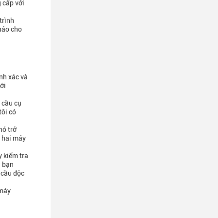
 cấp với
trình
 hảo cho
nh xác và
ới
u cầu cụ
tôi có
nó trở
ả hai máy
y kiểm tra
a bạn
 cầu độc
 máy