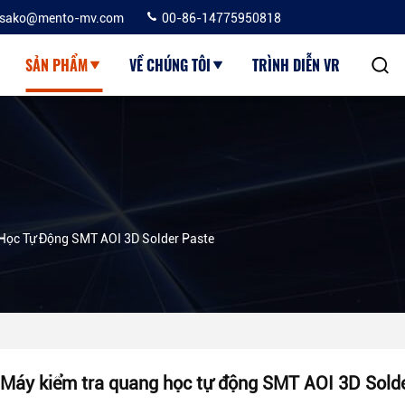
sako@mento-mv.com
00-86-14775950818
SẢN PHẨM
VỀ CHÚNG TÔI
TRÌNH DIỄN VR
Học Tự Động SMT AOI 3D Solder Paste
Máy kiểm tra quang học tự động SMT AOI 3D Sold