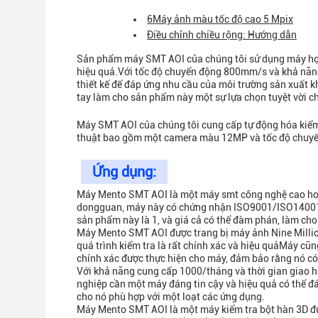
6Máy ảnh màu tốc độ cao 5 Mpix
Điều chỉnh chiều rộng: Hướng dẫn
Sản phẩm máy SMT AOI của chúng tôi sử dụng máy học 
hiệu quả.Với tốc độ chuyển động 800mm/s và khả n
thiết kế để đáp ứng nhu cầu của môi trường sản xuất 
tay làm cho sản phẩm này một sự lựa chọn tuyệt vời c
Máy SMT AOI của chúng tôi cung cấp tự động hóa kiểm t
thuật bao gồm một camera màu 12MP và tốc độ chuyển
Ứng dụng:
Máy Mento SMT AOI là một máy smt công nghệ cao hoàn
dongguan, máy này có chứng nhận ISO9001/ISO14001,đ
sản phẩm này là 1, và giá cả có thể đàm phán, làm cho
Máy Mento SMT AOI được trang bị máy ảnh Nine Millio
quá trình kiểm tra là rất chính xác và hiệu quảMáy cũn
chính xác được thực hiện cho máy, đảm bảo rằng nó có 
Với khả năng cung cấp 1000/tháng và thời gian giao 
nghiệp cần một máy đáng tin cậy và hiệu quả có thể 
cho nó phù hợp với một loạt các ứng dụng.
Máy Mento SMT AOI là một máy kiểm tra bột hàn 3D đư