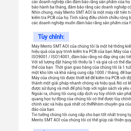
các doanh nghiệp cần đảm bảo rằng sản phẩm của họ đ
bảo hành ba tháng, đảm bảo rằng các doanh nghiệp có 
Nhìn chung, máy Mento SMT AOI là một máy rất tiên ti
kiểm tra PCB của họ.Tính năng điều chỉnh chiều rộng b
các doanh nghiệp muốn đảm bảo rằng sản phẩm của họ
Tùy chỉnh:
Máy Mento SMT AOI của chúng tôi là một hệ thống kiểm 
hiệu quả của quy trình kiểm tra PCB của bạn.Máy của
ISO9001 / ISO14001, đảm bảo rằng nó đáp ứng các tiê
Với số lượng đặt hàng tối thiểu là 1 và giá cả có thể 
thể của bạn. Thời gian giao hàng của chúng tôi là 1 t
một kho lớn và khả năng cung cấp 1000 / tháng, để bạn
Máy của chúng tôi được thiết kế để kiểm tra PCB với 
thành một giải pháp nhanh chóng và hiệu quả.Nó có k
được sử dụng và mới để phù hợp với ngân sách và yêu 
Ngoài ra, chúng tôi cung cấp dịch vụ tùy chỉnh sản ph
quang học tự động của chúng tôi có thể được tùy chỉn
chính xác và hiệu quả nhất có thểNhóm chuyên gia của 
đáo của bạn.
Tin tưởng chúng tôi cung cấp cho bạn tốt nhất trong t
Mento SMT AOI của chúng tôi có thể giúp cải thiện quy