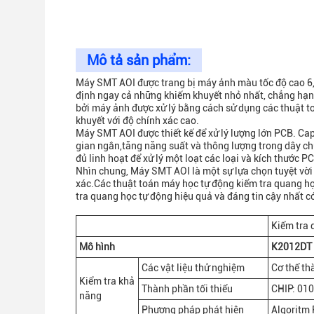
Mô tả sản phẩm:
Máy SMT AOI được trang bị máy ảnh màu tốc độ cao 6,
định ngay cả những khiếm khuyết nhỏ nhất, chẳng hạn
bởi máy ảnh được xử lý bằng cách sử dụng các thuật t
khuyết với độ chính xác cao.
Máy SMT AOI được thiết kế để xử lý lượng lớn PCB. Cap
gian ngắn,tăng năng suất và thông lượng trong dây ch
đủ linh hoạt để xử lý một loạt các loại và kích thước P
Nhìn chung, Máy SMT AOI là một sự lựa chọn tuyệt vời
xác.Các thuật toán máy học tự động kiểm tra quang họ
tra quang học tự động hiệu quả và đáng tin cậy nhất có
Kiểm tra 
Mô hình
K2012DT
Các vật liệu thử nghiệm
Cơ thể th
Kiểm tra khả
Thành phần tối thiểu
CHIP: 01
năng
Phương pháp phát hiện
Algoritm