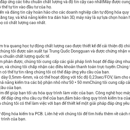
áp ứng các tiêu chuẩn chất lượng và độ tin cậy cao nhấtMáy được cung
thể tự tin vào đầu tư của họ.
ến và đáng tin cậy hoàn hảo cho các doanh nghiệp cần tự động hóa quy 
ằng tay, và khả năng kiểm tra dán hàn 3D, máy này là sự lựa chọn hoàn
 có chất lượng cao nhất.
tra quang học tự động chất lượng cao được thiết kế để cải thiện độ chí
 chúng tôi được sản xuất tại Trung Quốc Dongguan và được chứng nhận v
u chuẩn chất lượng quốc tế.
đàm phán được, chúng tôi cung cấp các giải pháp linh hoạt để đáp ứng nh
uần, và chúng tôi chấp nhận các điều khoản thanh toán trực tuyến.Chúng 
 có thể tự tin rằng chúng tôi có thể đáp ứng yêu cầu của bạn.
độ dày 0,5mm-6mm, và có thể hoạt động với tốc độ 0,23sec/FOV, làm cho 
hả năng kiểm tra các bộ phận nhỏ như 50 * 50 mmChúng tôi cung cấp c
cầu của bạn.
ẩm để giúp bạn tối ưu hóa quy trình làm việc của bạn. Công nghệ học má
h để đáp ứng nhu cầu cụ thể của bạn,đảm bảo rằng quy trình kiểm tra củ
chúng tôi có thể làm việc với bạn để thiết kế một giải pháp đáp ứng yêu
ự động hóa kiểm tra PCB. Liên hệ với chúng tôi để tìm hiểu thêm về cách
 trình của bạn.