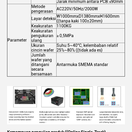
Jarak minimum antara PCB:≤90mm
Metode
AC220V/50Hz/2000W
pengerasan
W1000mmxD1380mmxH1600mm
Layar deteksi
((tanpa kaki 100±20mm)
Keakuratan
1100KG
Keakuratan
pengukuran
≥ 0,5MPa
Parameter
ulang
Ukuran
Suhu:5~40°C, kelembaban relatif
cincin wafer
25%~80% ((tidak ada es)
Jumlah
wafer yang
ditangani
Antarmuka SMEMA standar
secara
bersamaan