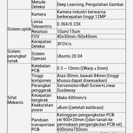
Metode
Deep Learning, Pengolahan Gambar
Deteksi
Kamera industri berwarna
Kamera
berkecepatan tinggi 12MP
Lensa
0.36X/0.23X
Telesentris
Sistem optik
Resolusi
10um/15um
FOV
40x30mm /60x45mm
Kecepatan
3FOV/s
Deteksi
Sistem
Sistem
perangkat
Ubuntu 20.04
Operasi
lunak
Ketebalan
0.3 ~ 10mm ((Warp ≤ 5mm)
PCB
Tinggi
Atas 30mm, bawah 84mm (tinggi
komponen
khusus dapat disesuaikan)
Perangkat
Servomotor+Ball Screw+Linear
penggerak
Guideway
Kecepatan
Sifat
Maks.600mm/s
bergerak
Mekanis
Keakuratan
≤8um ((setelah kalibrasi)
posisi
Ketinggian pengangkutan PCB
rel:900+20mm ((dari tanah ke
Panduan
permukaan pengangkutan PCB rel)
transportasi
PCB
600mmx700mm