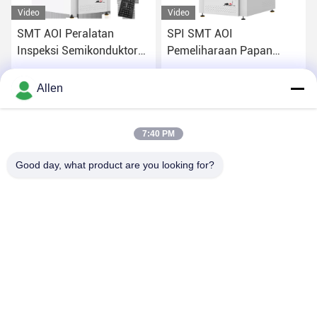
Video
Video
SMT AOI Peralatan
SPI SMT AOI
Inspeksi Semikonduktor
Pemeliharaan Papan
Visi Otomatis
Sirkuit Mesin Untuk
Kontrol Kualitas
Dapatkan Harga Terbaik
Dapatkan Harga Terbaik
Allen
7:40 PM
Good day, what product are you looking for?
DONGGUAN MENTO INTELLIGENT TECHNOLOGY CO.,
LTD.
asako@mento-mv.com
00-86-14775950818
Tidak, tidak.1Jalan Minxing1, Komunitas Shangjiao, Kota