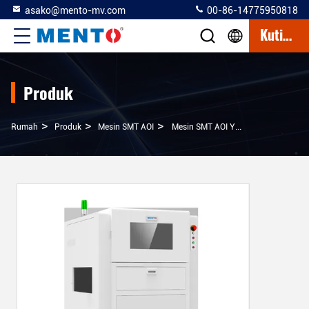
asako@mento-mv.com
00-86-14775950818
Kutipan
Produk
>
>
>
Rumah
Produk
Mesin SMT AOI
Mesin SMT AOI Yang Dikendalikan Suhu Dan Kelembaban Untuk Inspeksi Yang Tepat