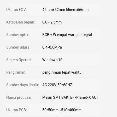
Ukuran FOV:
42mmx42mm 56mmx56mm
Ketebalan papan:
0,6 - 2,5mm
Sumber optik:
RGB + W empat warna integral
Sumber udara:
0.4-0.6MPa
Sistem Operasi:
Windows 10
Pengiriman:
pengiriman tepat waktu
Sumber daya listrik:
AC 220V, 50/60HZ
Nama produser:
Mesin SMT SAKI BF-Planet-X AOI
Ukuran PCB:
50*50mm~510*460mm