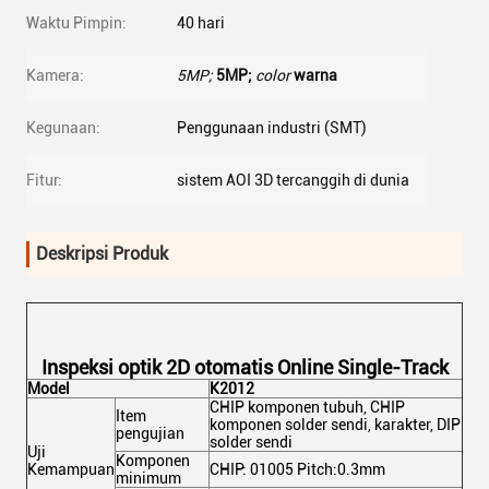
Waktu Pimpin:
40 hari
Kamera:
5MP;
5MP;
color
warna
Kegunaan:
Penggunaan industri (SMT)
Fitur:
sistem AOI 3D tercanggih di dunia
Deskripsi Produk
Inspeksi optik 2D otomatis Online Single-Track
Model
K2012
CHIP komponen tubuh, CHIP
Item
komponen solder sendi, karakter, DIP
pengujian
solder sendi
Uji
Komponen
Kemampuan
CHIP: 01005 Pitch:0.3mm
minimum