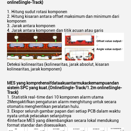
online
Single-Track
)
1. Hitung sudut rotasi komponen
2. Hitung kisaran antara offset maksimum dan minimum dari
komponen
3. Jarak antara komponen
4. Jarak antara komponen dan titik acuan atau garis
Deteksi kolinearitas (kolinearitas, jarak absolut, kisaran
kolinearitas, jarak komponen)
MES yang komprehensif
d
ata
aku
antarmuka
c
kemampuan
dan
sistem SPC yang kuat.
(Online
Single-Track
/1.2m online
Single-
Track
)
1. Statistik real-time dari 10 komponen alarm utama
2Mengaktifkan pengaturan alarm menghitung untuk secara
otomatis menghentikan peralatan hulu.
3. Ekspor seluruh gambar papan dari setiap PCB dalam waktu
nyata untuk pelacakan selanjutnya
4Interface MES yang dikembangkan secara lokal mendukung
format standar dan disesuaikan.