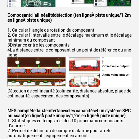
Composant
c
l'allinéalité
détection ((en ligne
À piste unique
/1,2m
en ligne
À piste unique
)
1. Calculer l' angle de rotation du composant
2. Calculer l'intervalle entre le décalage maximum et le décalage
minimum du composant
3Distance entre les composants
4La distance entre le composant et un point de référence ou une
ligne
Détection de collinearité (colinearité, distance absolue, plage de
collinearité, espacement des composants)
MES complète
d
au
Je
interfaces
c
les capacités
et un système SPC
puissant
(en ligne
À piste unique
/1,2m en ligne
À piste unique
)
1. Statistiques en temps réel des 10 principaux composants
d'alarme
2. Permet de définir un décompte d'alarme pour arrêter
automatiquement l'équipement en amont.