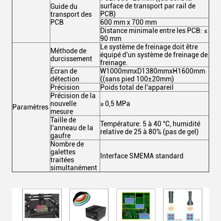
surface de transport par rail de
Guide du
PCB)
transport des
PCB
600 mm x 700 mm
Distance minimale entre les PCB: ≤
90 mm
Le système de freinage doit être
Méthode de
équipé d'un système de freinage de
durcissement
freinage.
Écran de
W1000mmxD1380mmxH1600mm
détection
((sans pied 100±20mm)
Précision
Poids total de l'appareil
Précision de la
nouvelle
≥ 0,5 MPa
Paramètres
mesure
Taille de
Température: 5 à 40 °C, humidité
l'anneau de la
relative de 25 à 80% (pas de gel)
gaufre
Nombre de
galettes
Interface SMEMA standard
traitées
simultanément