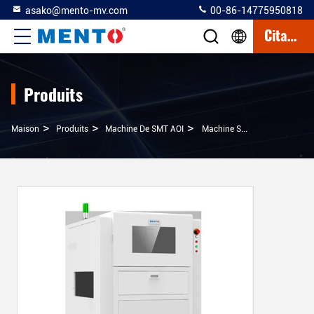
asako@mento-mv.com
00-86-14775950818
Citation
Produits
>
>
>
Maison
Produits
Machine De SMT AOI
Machine SMT AOI Contrôlée Par Température Et Humidité Pour Inspection Précise