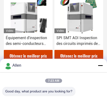
Vidéo
Vidéo
Équipement d'inspection
SPI SMT AOI Inspection
des semi-conducteurs
des circuits imprimés de
SMT AOI Vision
machines pour le contrôle
automatisée
de la qualité
Obtenez le meilleur prix
Obtenez le meilleur prix
Allen
7:23 AM
Good day, what product are you looking for?
DONGGUAN MENTO INTELLIGENT TECHNOLOGY CO.,
LTD.