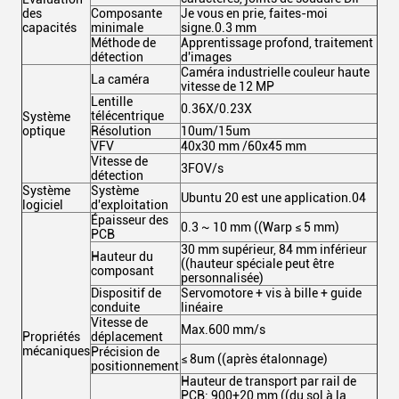
des
Composante
Je vous en prie, faites-moi
capacités
minimale
signe.0.3 mm
Méthode de
Apprentissage profond, traitement
détection
d'images
Caméra industrielle couleur haute
La caméra
vitesse de 12 MP
Lentille
0.36X/0.23X
télécentrique
Système
optique
Résolution
10um/15um
VFV
40x30 mm /60x45 mm
Vitesse de
3FOV/s
détection
Système
Système
Ubuntu 20 est une application.04
logiciel
d'exploitation
Épaisseur des
0.3 ~ 10 mm ((Warp ≤ 5 mm)
PCB
30 mm supérieur, 84 mm inférieur
Hauteur du
((hauteur spéciale peut être
composant
personnalisée)
Dispositif de
Servomotore + vis à bille + guide
conduite
linéaire
Vitesse de
Max.600 mm/s
Propriétés
déplacement
mécaniques
Précision de
≤ 8um ((après étalonnage)
positionnement
Hauteur de transport par rail de
PCB: 900+20 mm ((du sol à la