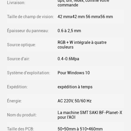
ups, dhl, fedex, comme votre
Livraison:
commande
Taille de champ de vision:
42 mmx42 mm 56 mmx56 mm
Épaisseur du panneau:
0.6 à 2,5 mm
RGB + W intégrale à quatre
Source optique:
couleurs
Source d'air:
0.4-0.6Mpa
Système d'exploitation:
Pour Windows 10
Expédition:
expédition à temps
Énergie:
AC 220V, 50/60 Hz
La machine SMT SAKI BF-Planet-X
Nom du produit:
pour l'AOI
Taille des PCB:
50*50mm à 510*460mm