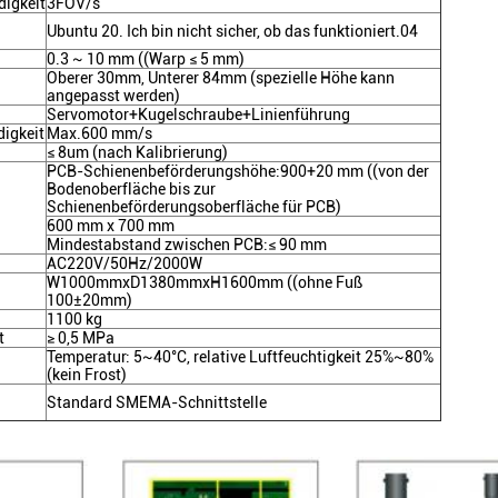
igkeit
3FOV/s
Ubuntu 20. Ich bin nicht sicher, ob das funktioniert.04
0.3 ~ 10 mm ((Warp ≤ 5 mm)
Oberer 30mm, Unterer 84mm (spezielle Höhe kann
angepasst werden)
Servomotor+Kugelschraube+Linienführung
igkeit
Max.600 mm/s
≤ 8um (nach Kalibrierung)
PCB-Schienenbeförderungshöhe:900+20 mm ((von der
Bodenoberfläche bis zur
Schienenbeförderungsoberfläche für PCB)
600 mm x 700 mm
Mindestabstand zwischen PCB:≤ 90 mm
AC220V/50Hz/2000W
W1000mmxD1380mmxH1600mm ((ohne Fuß
100±20mm)
1100 kg
t
≥ 0,5 MPa
Temperatur: 5~40°C, relative Luftfeuchtigkeit 25%~80%
(kein Frost)
Standard SMEMA-Schnittstelle