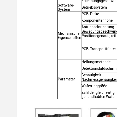
Erkennungsgeschwind
Software-
Betriebssystem
System
PCB-Dicke
Komponentenhöhe
Antriebseinrichtung
Bewegungsgeschwind
Mechanische
Positionsgenauigkeit
Eigenschaften
PCB-Transportführer
Heilungsmethode
Detektionsbildschirm
Genauigkeit
Parameter
Nachmessgenauigkei
Waferringgröße
Zahl der gleichzeitig
gehandhabten Wafer