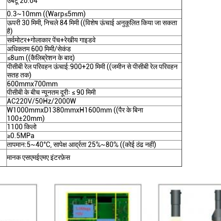
उबंटू 20.04
0.3~10mm ((Warp≤5mm)
ऊपरी 30 मिमी, निचले 84 मिमी ((विशेष ऊंचाई अनुकूलित किया जा सकता
है)
सर्वमोटर+गोलाकार पेंच+रेखीय गाइडवे
अधिकतम 600 मिमी/सेकंड
≤8um ((कैलिब्रेशन के बाद)
पीसीबी रेल परिवहन ऊंचाई:900+20 मिमी ((जमीन से पीसीबी रेल परिवहन
सतह तक)
600mmx700mm
पीसीबी के बीच न्यूनतम दूरीः ≤ 90 मिमी
AC220V/50Hz/2000W
W1000mmxD1380mmxH1600mm ((पैर के बिना
100±20mm)
1100 किलो
≥0.5MPa
तापमान:5~40°C, सापेक्ष आर्द्रता 25%~80% ((कोई ठंढ नहीं)
मानक एसएमईएमए इंटरफ़ेस