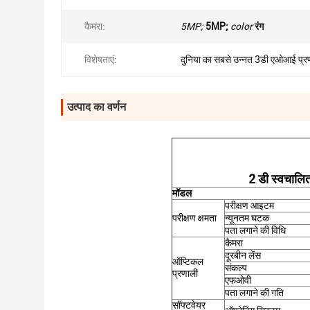
कैमरा:
5MP;
5MP;
color
रंग
विशेषताएं:
दुनिया का सबसे उन्नत 3डी एओआई प्र
उत्पाद का वर्णन
2 डी स्वचालि
मॉडल
परीक्षण आइटम
परीक्षण क्षमता
न्यूनतम घटक
पता लगाने की विधि
कैमरा
दूरबीन लेंस
ऑप्टिकल
संकल्प
प्रणाली
एफओवी
पता लगाने की गति
सॉफ्टवेयर