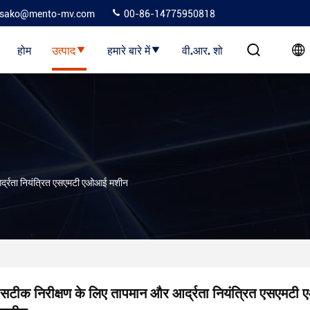
sako@mento-mv.com
00-86-14775950818
होम
उत्पाद
हमारे बारे में
वी.आर. शो
र्द्रता नियंत्रित एसएमटी एओआई मशीन
सटीक निरीक्षण के लिए तापमान और आर्द्रता नियंत्रित एसएमट