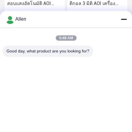
สอบแสงอัตโนมัติ AOI
ติกอล 3 มิติ AOI เครื่อง
220V
RGB LED Lighting 1100Kg
หา ราคา ที่ ดี ที่สุด
หา ราคา ที่ ดี ที่สุด
Allen
5:48 AM
Good day, what product are you looking for?
DONGGUAN MENTO INTELLIGENT TECHNOLOGY CO.,
LTD.
asako@mento-mv.com
00-86-14775950818
ไม่1ถนนมินซิง1 ชุมชนแชงเจาโอ เมืองแชงแอน เมืองด็อกกวน
จังหวัดกวางดง