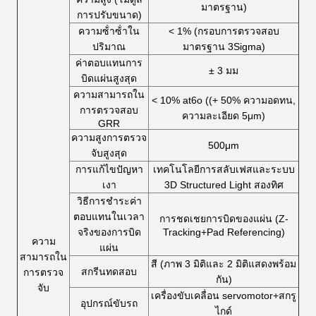
มาตรฐาน)
การปรับขนาด)
ความซ้ําซ้ําใน
< 1% (กรอบการตรวจสอบ
ปริมาณ
มาตรฐาน 3Sigma)
ค่าตอบแทนการ
± 3 มม
บิดแผ่นสูงสุด
ความสามารถใน
< 10% at6o ((+ 50% ความอดทน,
การตรวจสอบ
ความละเอียด 5μm)
GRR
ความสูงการตรวจ
500μm
จับสูงสุด
การแก้ไขปัญหา
เทคโนโลยีการสลับเฟสและระบบ
เงา
3D Structured Light สองทิศ
วิธีการชําระค่า
ตอบแทนในเวลา
การชดเชยการบิดของแผ่น (Z-
จริงของการบิด
Tracking+Pad Referencing)
ความ
แผ่น
สามารถใน
สี (ภาพ 3 มิติและ 2 มิติแสดงพร้อม
สกรีนทดสอบ
การตรวจ
กัน)
จับ
เครื่องขับเคลื่อน servomotor+สกรู
อุปกรณ์ขับรถ
ไกด์