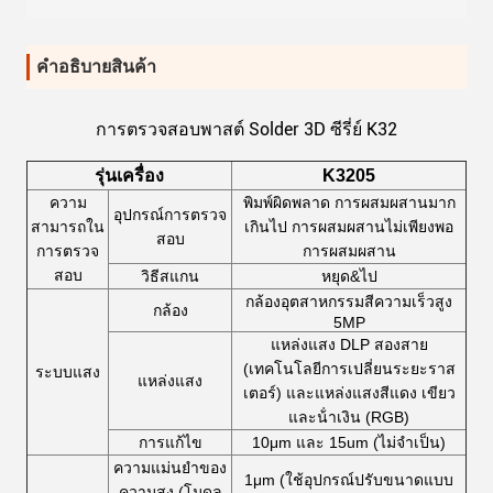
คําอธิบายสินค้า
การตรวจสอบพาสต์ Solder 3D ซีรี่ย์ K32
รุ่นเครื่อง
K3205
ความ
พิมพ์ผิดพลาด การผสมผสานมาก
อุปกรณ์การตรวจ
สามารถใน
เกินไป การผสมผสานไม่เพียงพอ
สอบ
การตรวจ
การผสมผสาน
สอบ
วิธีสแกน
หยุด&ไป
กล้องอุตสาหกรรมสีความเร็วสูง
กล้อง
5MP
แหล่งแสง DLP สองสาย
(เทคโนโลยีการเปลี่ยนระยะราส
ระบบแสง
แหล่งแสง
เตอร์) และแหล่งแสงสีแดง เขียว
และน้ําเงิน (RGB)
การแก้ไข
10μm และ 15um (ไม่จําเป็น)
ความแม่นยําของ
1μm (ใช้อุปกรณ์ปรับขนาดแบบ
ความสูง (โมดูล