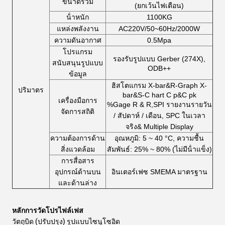
ขนาดรวม
(ยกเว้นไฟเตือน)
น้ําหนัก
1100KG
แหล่งพลังงาน
AC220V/50~60Hz/2000W
ความดันอากาศ
0.5Mpa
โปรแกรม
รองรับรูปแบบ Gerber (274X),
สนับสนุนรูปแบบ
ODB++
ข้อมูล
ฮิสโตแกรม X-bar&R-Graph X-
ปริมาตร
bar&S-C hart C p&C pk
เครื่องมือการ
%Gage R & R,SPI รายงานรายวัน
จัดการสถิติ
/ สัปดาห์ / เดือน, SPC ในเวลา
จริง& Multiple Display
ความต้องการด้าน
อุณหภูมิ: 5 ~ 40 °C, ความชื้น
สิ่งแวดล้อม
สัมพันธ์: 25% ~ 80% (ไม่มีน้ําแข็ง)
การสื่อสาร
อุปกรณ์ด้านบน
อินเตอร์เฟซ SMEMA มาตรฐาน
และด้านล่าง
หลักการวัดโปรไฟล์เฟส
วัตถุบิด (ปรับปรุง) รูปแบบไซนูโซอิด