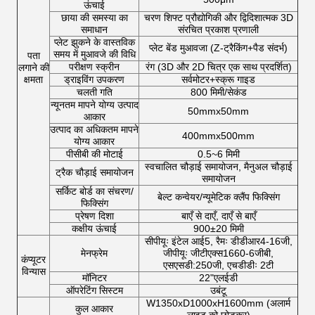
ऊंचाई
छाया की समस्या का
चरण शिफ्ट प्रौद्योगिकी और द्विदिशात्मक 3D
समाधान
संरचित प्रकाश प्रणाली
प्लेट झुकने के वास्तविक
प्लेट बेंड मुआवजा (Z-ट्रैकिंग+पैड संदर्भ)
समय में मुआवजे की विधि
पता
परीक्षण स्क्रीन
रंग (3D और 2D चित्र एक साथ प्रदर्शित)
लगाने की
क्षमता
ड्राइविंग उपकरण
सर्वमोटर+स्क्रू गाइड
चलती गति
800 मिमी/सेकंड
न्यूनतम मापने योग्य उत्पाद
50mmx50mm
आकार
उत्पाद का अधिकतम मापने
400mmx500mm
योग्य आकार
पीसीबी की मोटाई
0.5~6 मिमी
स्वचालित चौड़ाई समायोजन, मैनुअल चौड़ाई
ट्रैक चौड़ाई समायोजन
समायोजन
सर्किट बोर्ड का संचरण/
बेल्ट कन्वेयर/न्यूमेटिक क्लैंप फिक्सिंग
फिक्सिंग
प्रेषण दिशा
बाएँ से दाएँ, दाएँ से बाएँ
कक्षीय ऊंचाई
900±20 मिमी
सीपीयूः इंटेल आई5, रैमः डीडीआर4-16जी,
मेनफ्रेम
जीपीयूः जीटीएक्स1660-6जीबी,
कंप्यूटर
एसएसडी:250जी, एचडीडीः 2टी
विन्यास
मॉनिटर
22"एलईडी
ऑपरेटिंग सिस्टम
उबंटू
W1350xD1000xH1600mm (अलार्म
कुल आकार