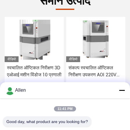
वीडियो
वीडियो
स्वचालित ऑप्टिकल निरीक्षण 3D
संकल्प स्वचालित ऑप्टिकल
एओआई मशीन विंडोज 10 प्रणाली
निरीक्षण उपकरण AOI 220V
OEM
सबसे अच्छी कीमत पाएं
सबसे अच्छी कीमत पाएं
Allen
11:41 PM
Good day, what product are you looking for?