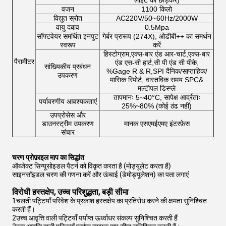
लाइट को छोड़कर)
वजन
1100 किलो
विद्युत स्रोत
AC220V/50~60Hz/2000W
वायु दबाव
0.5Mpa
सॉफ्टवेयर समर्थित इनपुट
गेर्बर प्रारूप (274X), ओडीबी++ का समर्थन
स्वरूप
करें
हिस्टोग्राम,एक्स-बार एंड आर-चार्ट,एक्स-बार
पैरामीटर
एंड एस-सी हार्ट,सी पी एंड सी पीके,
सांख्यिकीय प्रबंधन
%Gage R & R,SPI दैनिक/साप्ताहिक/
उपकरण
मासिक रिपोर्ट, वास्तविक समय SPC&
मल्टीपल डिस्प्ले
तापमानः 5~40°C, सापेक्ष आर्द्रताः
पर्यावरणीय आवश्यकताएं
25%~80% (कोई ठंढ नहीं)
उपप्रोसेस और
डाउनस्ट्रीम उपकरण
मानक एसएमईएमए इंटरफ़ेस
संचार
चरण प्रोफ़ाइल माप का सिद्धांत
ऑब्जेक्ट सिन्यूसोइडल पैटर्न को विकृत करता है (मोड्यूलेट करता है)
साइनसॉइडल चरण की गणना करें और ऊंचाई (डेमोड्यूलेशन) का पता लगाएं
विरोधी हस्तक्षेप, उच्च परिशुद्धता, बड़ी सीमा
1चलती पट्टियाँ परिवेश के प्रकाश हस्तक्षेप का प्रतिरोध करने की क्षमता सुनिश्चित
करती हैं।
2उच्च आवृत्ति वाली पट्टियाँ पर्याप्त ऊर्ध्वाधर संकल्प सुनिश्चित करती हैं