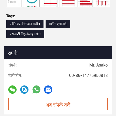
Tags:
ऑप्टिकल निरीक्षण मशीन
मशीन एओआई
एसएमटी में एओआई मशीन
संपर्क
संपर्क:
Mr. Asako
टेलीफोन:
00-86-14775950818
अब संपर्क करें