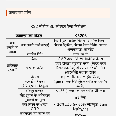
उत्पाद का वर्णन
K32 सीरीज 3D सोल्डर पेस्ट निरीक्षण
उपकरण का मॉडल
K3205
मिस प्रिंट, अधिक मिलाप, अपर्याप्त मिलाप,
पता
पता लगाने वाली वस्तुएँ
मिलाप ब्रिजिंग, मिलाप पेस्ट टेलिंग, आकार
लगाने की
असामान्यता, ऑफसेट
क्षमता
स्कैनिंग विधि
स्टॉप एंड गो
कैमरा
5MP उच्च गति रंग औद्योगिक कैमरा
दोहरे डीएलपी प्रकाश स्रोत (रैस्टर चरण
ऑप्टिकल
प्रकाश स्रोत
शिफ्ट तकनीक) और लाल, हरे और नीले
प्रणाली
(आरजीबी) प्रकाश स्रोत
संकल्प
10μm और 15um (वैकल्पिक)
ऊंचाई सटीकता
1μm (मानक कैलिब्रेशन ब्लॉक का उपयोग
(कैलिब्रेशन मॉड्यूल)
करके)
वॉल्यूम दोहराव
< 1% (मानक सत्यापन ब्लॉक, 3सिग्मा)
प्लेट झुकने के अधिकतम
±3 मिमी
मुआवजे का मूल्य
पता लगाने की क्षमता
< 10%at6o ((+ 50% सहिष्णुता, 5μm
GRR
रिज़ॉल्यूशन)
अधिकतम पता लगाने की
500μm