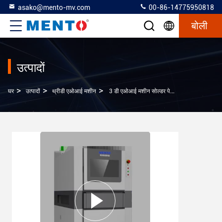
asako@mento-mv.com
00-86-14775950818
बोली
उत्पादों
>
>
>
घर
उत्पादों
थ्रीडी एओआई मशीन
3 डी एओआई मशीन सोल्डर पेस्ट निरीक्षण और 5 मेगापिक्सल 3 डी माप और तुलना के लिए उच्च परिशुद्धता समाधान