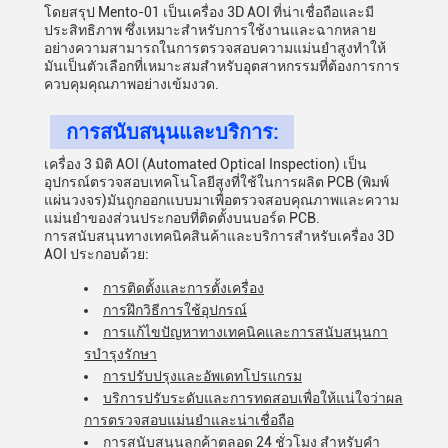
โดยสรุป Mento-01 เป็นเครื่อง 3D AOI ที่น่าเชื่อถือและมี
ประสิทธิภาพ ซึ่งเหมาะสําหรับการใช้งานและฉากหลาย
อย่างความสามารถในการตรวจสอบความแม่นยําสูงทําให้
มันเป็นตัวเลือกที่เหมาะสมสําหรับอุตสาหกรรมที่ต้องการการ
ควบคุมคุณภาพอย่างเข้มงวด.
การสนับสนุนและบริการ:
เครื่อง 3 มิติ AOI (Automated Optical Inspection) เป็น
อุปกรณ์ตรวจสอบเทคโนโลยีสูงที่ใช้ในการผลิต PCB (พิมพ์
แผ่นวงจร)มันถูกออกแบบมาเพื่อตรวจสอบคุณภาพและความ
แม่นยําของส่วนประกอบที่ติดตั้งบนบอร์ด PCB.
การสนับสนุนทางเทคนิคสินค้าและบริการสําหรับเครื่อง 3D
AOI ประกอบด้วย:
การติดตั้งและการตั้งเครื่อง
การฝึกวิธีการใช้อุปกรณ์
การแก้ไขปัญหาทางเทคนิคและการสนับสนุนกา
รบํารุงรักษา
การปรับปรุงและอัพเดทโปรแกรม
บริการปรับระดับและการทดสอบเพื่อให้แน่ใจว่าผล
การตรวจสอบแม่นยําและน่าเชื่อถือ
การสนับสนุนลูกค้าตลอด 24 ชั่วโมง สําหรับคํา