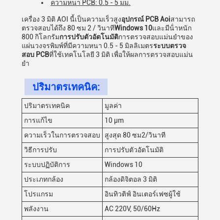
ความหนา PCB: 0.5 - 5 มม.
เครื่อง 3 มิติ AOI นี้เป็นความเร็วสูง
อุปกรณ์ PCB Aoi
สามารถ
ตรวจสอบได้ถึง 80 ซม 2 / วินาที
Windows 10
และมีน้ําหนัก
800 กิโลกรัม
การปรับตัวอัตโนมัติ
การตรวจสอบแม่นยําของ
แผ่นวงจรพิมพ์ที่มีความหนา 0.5 - 5 มิลลิเมตร
ระบบตรวจ
สอบ PCB
ที่ใช้เทคโนโลยี 3 มิติ เพื่อให้ผลการตรวจสอบแม่น
ยํา
ปริมาตรเทคนิค:
ปริมาตรเทคนิค
มูลค่า
การแก้ไข
10 μm
ความเร็วในการตรวจสอบ
สูงสุด 80 ซม2/วินาที
วิธีการปรับ
การปรับตัวอัตโนมัติ
ระบบปฏิบัติการ
Windows 10
ประเภทกล้อง
กล้องดิจิตอล 3 มิติ
โปรแกรม
อินทิวติฟ์ อินเตอร์เฟซผู้ใช้
พลังงาน
AC 220V, 50/60Hz