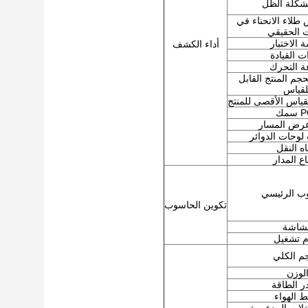
شكلة الظل
طلاء الانحناء في
 الحقيقي
 الاختبار
أداء الكشف
ت القيادة
 التحرك
حجم المنتج القابل
لقياس
لقياس الأقصى للمنتج
PCB
عرض المسار
 لوحات الدوائر
اه النقل
اع المدار
ب الرئيسي
تكوين الحاسوب
لشاشة
م تشغيل
م الكلي
لوزن
 الطاقة
 الهواء