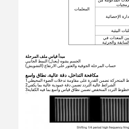
خلات المدعومة من
رمجيات
المعلمات
دارة الإحصائية
بات البيئية
بين المعدات في
لسابقة والجزئية
مبدأ قياس ملف المرحلة
الجسم يشوه (يعدل) النمط الجانبي
حساب المرحلة الجوفية والعثور على الارتفاع (التشويش)
مكافحة التداخل، دقة عالية، نطاق واسع
2الشرائط عالية التردد تضمن دقة عمودية عالية بما يكفي