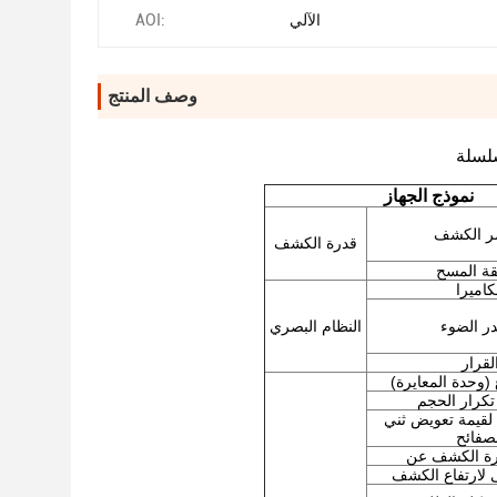
الآلي
AOI:
وصف المنتج
نموذج الجهاز
ر الكشف
قدرة الكشف
ة المسح
كاميرا
ر الضوء
النظام البصري
لقرار
 (وحدة المعايرة)
 تكرار الحجم
لقيمة تعويض ثني
صفائح
 لارتفاع الكشف