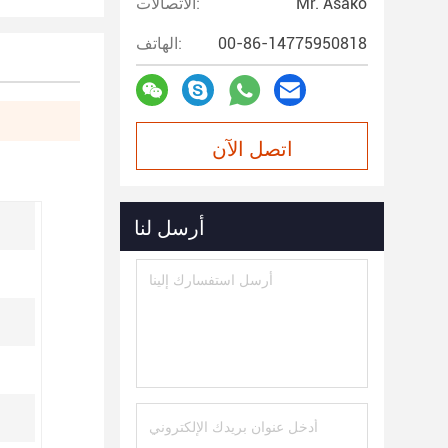
Mr. Asako
الاتصالات:
00-86-14775950818
الهاتف:
اتصل الآن
أرسل لنا