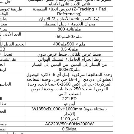
حل لم
ثلاثي الأبعاد ثنائي الاتجاه
تعويض انحناء الصفيحة (Z-Tracking + Pad
طريقة تعويض 
Referencing)
الوقت
الألوان (صور ثلاثية الأبعاد و 2D معًا)
شاشة
محرك الخدمة + دليل المسمار
معدا
800 ملم/ثانية
سرعة
الحد الأدنى ل
50ملم×50ملم
ل
400ملم × 500ملم
الحجم القابل ل
0.5~6ملم
سمك 
ضبط عرض تلقائي، ضبط عرض يدوي
تعديل 
ربط الحزام الحامل / المشبك الهوائي
نقل/تثبيت
من اليسار إلى اليمين، من اليمين إلى اليسار
اتج
900±20ملم
ارتف
وحدة المعالجة المركزية: إنتل آي 5، ذاكرة الوصول
العشوائي: دي دي آر 4-16 جي جي، وحدة المعالجة
المركزية: جي تي إكس 1660-6 جيجا بايت، وحدة
الحاسو
القرص الصلب: 250 جيجا بايت، وحدة القرص
الصلب: 2 تي
22"LED
ا
أوبونتو
نظا
W1350xD1000xH1600mm (باستثناء ضوء
الحج
الإنذار)
1100 كجم
ا
AC220V/50~60Hz/2000W
مصدر
0.5Mpa
ضغط