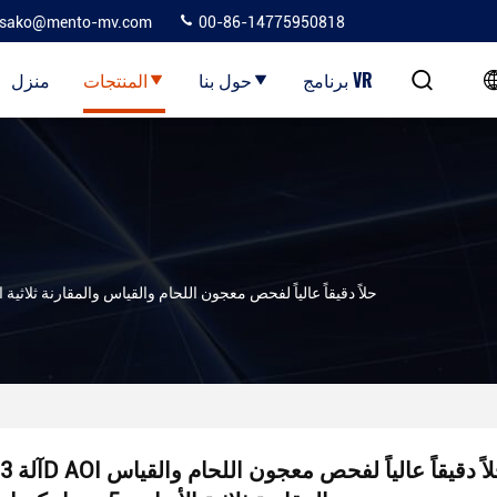
sako@mento-mv.com
00-86-14775950818
برنامج VR
حول بنا
المنتجات
منزل
آلة 3D AOI حلاً دقيقاً عالياً لفحص معجون اللحام والقياس والمقارنة ثلاثية الأبعاد بـ 5
آلة 3D AOI حلاً دقيقاً عالياً لفحص معجون اللحام والقياس