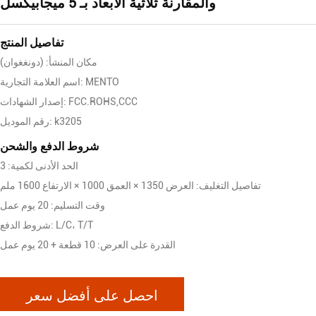
والمقارنة ثلاثية الأبعاد بـ 5 ميجابيكسل
تفاصيل المنتج
مكان المنشأ: (دونغغوان)
اسم العلامة التجارية: MENTO
إصدار الشهادات: FCC.ROHS,CCC
رقم الموديل: k3205
شروط الدفع والشحن
الحد الأدنى لكمية: 3
تفاصيل التغليف: العرض 1350 × العمق 1000 × الارتفاع 1600 ملم
وقت التسليم: 20 يوم عمل
شروط الدفع: L/C، T/T
القدرة على العرض: 10 قطعة + 20 يوم عمل
احصل على أفضل سعر