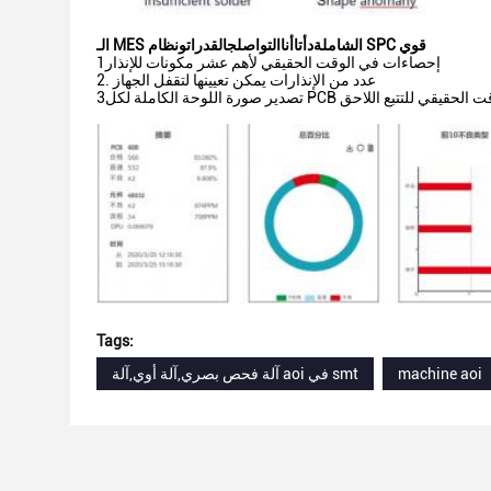
ونظام SPC قوي
الـ MES الشاملة
د
أتا
أنا
التواصل
ج
القدرات
1إحصاءات في الوقت الحقيقي لأهم عشر مكونات للإنذار
2. عدد من الإنذارات يمكن تعيينها لتقفل الجهاز
وحة الكاملة لكل PCB في الوقت الحقيقي للتتبع اللاحق
Tags:
machine aoi
آلة فحص بصري,آلة أوي,آلة aoi في smt