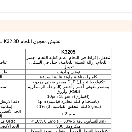
سلسلة K32 3D تفتيش معجون اللحام
K3205
مُغفل، إفراط في اللحام، عدم كفاية اللحام، جسر
اللحام، إزالة البستة اللحامية، خلل في الشكل،
عناص
تحويل
توقف و إذهب
طريق
كاميرا صناعية ملونة عالية السرعة
ال
مصدر ضوئي مزدوج DLP (تكنولوجيا تحويل
المرحلة الرسطرية) ومصدر ضوئي أحمر وأخضر
مصد
وأزرق (RGB)
10μm و 15um (اختياري)
ا
1μm (باستخدام كتلة معايرة قياسية)
دقة الارتفاع
< 1% (كتلة التحقق القياسية، 3Sigma)
إمكانية
الحد الأقصى 
± 3 ملم
ال
< 10% عند 6o ((+ 50% التسامح، دقة 5μm)
قدرة الكشف عن GRR
500 ميكرومتر
الحد الأقصى
تكنولوجيا التحول المرحلي ونظام الضوء المهيكلي