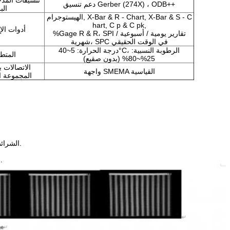
تنسيقات المد
دعم تنسيق Gerber (274X) ، ODB++
الب
الهيستوجرام, X-Bar & R - Chart, X-Bar & S - C
hart, C p & C pk,
أدوات الإ
%Gage R & R، SPI تقارير يومية / أسبوعية /
شهرية، SPC في الوقت الحقيقي
درجة الحرارة: 5~40°C، الرطوبة النسبية:
المتطل
25%~80% (بدون صقيع)
الاتصالات 
واجهة SMEMA القياسية
المجموعة ا
1الشرائط المتحركة تضمن القدرة على مقاومة تدخلات الضوء المحيطي.
3خطوط التردد المنخفض تضمن نطاق قياس واسع بما فيه الكفاية.