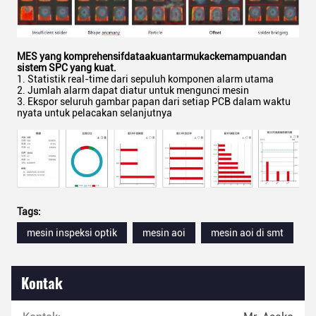
MES yang komprehensif
d
ata
aku
antarmuka
c
kemampuan
dan
sistem SPC yang kuat.
1. Statistik real-time dari sepuluh komponen alarm utama
2. Jumlah alarm dapat diatur untuk mengunci mesin
3. Ekspor seluruh gambar papan dari setiap PCB dalam waktu
nyata untuk pelacakan selanjutnya
Tags:
mesin inspeksi optik
mesin aoi
mesin aoi di smt
Kontak