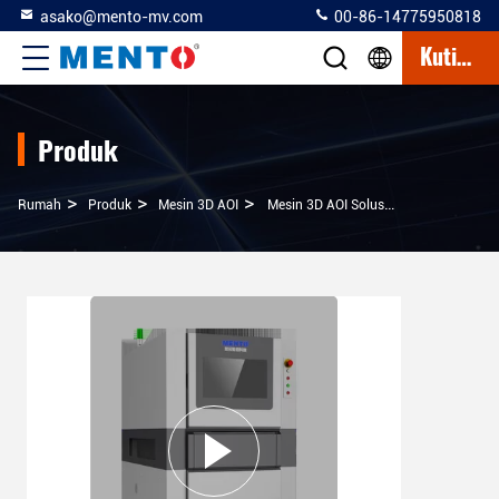
asako@mento-mv.com
00-86-14775950818
Kutipan
Produk
>
>
>
Rumah
Produk
Mesin 3D AOI
Mesin 3D AOI Solusi Presisi Tinggi Untuk Inspeksi Paste Solder Dan Pengukuran Dan Perbandingan 3D 5 Megapixel