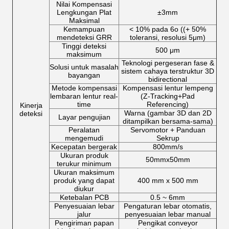
Nilai Kompensasi
Lengkungan Plat
±3mm
Maksimal
Kemampuan
< 10% pada 6o ((+ 50%
mendeteksi GRR
toleransi, resolusi 5μm)
Tinggi deteksi
500 μm
maksimum
Teknologi pergeseran fase &
Solusi untuk masalah
sistem cahaya terstruktur 3D
bayangan
bidirectional
Metode kompensasi
Kompensasi lentur lempeng
lembaran lentur real-
(Z-Tracking+Pad
time
Referencing)
Kinerja
Warna (gambar 3D dan 2D
deteksi
Layar pengujian
ditampilkan bersama-sama)
Peralatan
Servomotor + Panduan
mengemudi
Sekrup
Kecepatan bergerak
800mm/s
Ukuran produk
50mmx50mm
terukur minimum
Ukuran maksimum
produk yang dapat
400 mm x 500 mm
diukur
Ketebalan PCB
0.5 ~ 6mm
Penyesuaian lebar
Pengaturan lebar otomatis,
jalur
penyesuaian lebar manual
Pengiriman papan
Pengikat conveyor