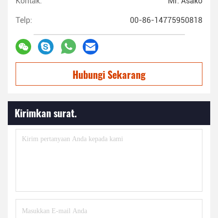
Kontak:
Mr. Asako
Telp:
00-86-14775950818
Hubungi Sekarang
Kirimkan surat.