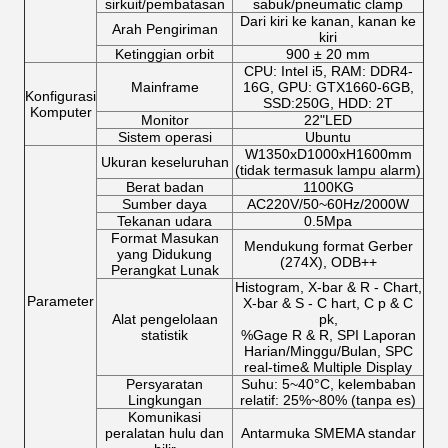
sirkuit/pembatasan
sabuk/pneumatic clamp
Dari kiri ke kanan, kanan ke
Arah Pengiriman
kiri
Ketinggian orbit
900 ± 20 mm
CPU: Intel i5, RAM: DDR4-
Mainframe
16G, GPU: GTX1660-6GB,
Konfigurasi
SSD:250G, HDD: 2T
Komputer
Monitor
22"LED
Sistem operasi
Ubuntu
W1350xD1000xH1600mm
Ukuran keseluruhan
(tidak termasuk lampu alarm)
Berat badan
1100KG
Sumber daya
AC220V/50~60Hz/2000W
Tekanan udara
0.5Mpa
Format Masukan
Mendukung format Gerber
yang Didukung
(274X), ODB++
Perangkat Lunak
Histogram, X-bar & R - Chart,
Parameter
X-bar & S - C hart, C p & C
Alat pengelolaan
pk,
statistik
%Gage R & R, SPI Laporan
Harian/Minggu/Bulan, SPC
real-time& Multiple Display
Persyaratan
Suhu: 5~40°C, kelembaban
Lingkungan
relatif: 25%~80% (tanpa es)
Komunikasi
peralatan hulu dan
Antarmuka SMEMA standar