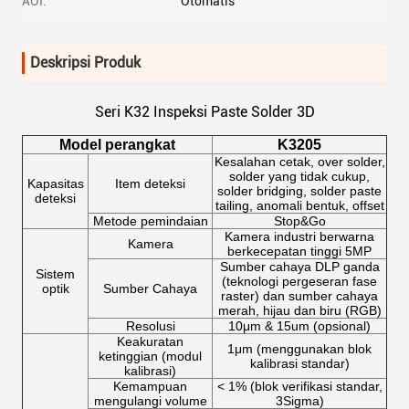
AOI:
Otomatis
Deskripsi Produk
Seri K32 Inspeksi Paste Solder 3D
Model perangkat
K3205
Kesalahan cetak, over solder,
solder yang tidak cukup,
Kapasitas
Item deteksi
solder bridging, solder paste
deteksi
tailing, anomali bentuk, offset
Metode pemindaian
Stop&Go
Kamera industri berwarna
Kamera
berkecepatan tinggi 5MP
Sumber cahaya DLP ganda
Sistem
(teknologi pergeseran fase
optik
Sumber Cahaya
raster) dan sumber cahaya
merah, hijau dan biru (RGB)
Resolusi
10μm & 15um (opsional)
Keakuratan
1μm (menggunakan blok
ketinggian (modul
kalibrasi standar)
kalibrasi)
Kemampuan
< 1% (blok verifikasi standar,
mengulangi volume
3Sigma)