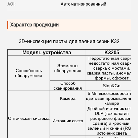
AOI:
Автоматизированный
Характер продукции
3D-инспекция пасты для паяния серии K32
Модель устройства
K3205
Недостаточная сварка,
недостаточная сварка,
Элементы
сварка с мостами,
Способность
обнаружения
сварка пасты, аномалия
обнаружения
формы, оффсет
Способ
Stop&Go
сканирования
5 Мп высокоскоростная
Камера
цветовая промышленная
камера
Двойной источник света
DLP (технология
Оптическая система
растрового фазового
Источник света
сдвига) и красный,
зеленый и синий (RGB)
источник света