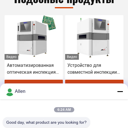
Видео
Видео
Автоматизированная
Устройство для
оптическая инспекция
совместной инспекции
3D AOI Machine RGB LED
сварщиков 3D для ПКБ-
освещение 1100Kg
машин AOI Windows 10
у
Получите самую лучшую цену
Получите самую лучшую цену
Allen
6:24 AM
Good day, what product are you looking for?