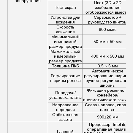
обнаружения
Цвет (3D и 2D
Тест-экран
изображения
отображаются вместе)
Устройства для
Сервомотор +
вождения
руководство винтом
Скорость
800 мм/с
движения
Минимальный
измеримый
50 мм х 50 мм
размер продукта
Максимальный
измеримый
400 мм х 500 мм
размер продукта
Толщина ПКБ
0.5 ~ 6 мм
Автоматическое
Регулирование
регулирование ширины,
ширины рельса
ручное регулирование
ширины
Фиксация ремянного
Передача/
конвейера/
установка платы
пневматического зажима
Направление
Слева направо, справа
передачи
налево.
Орбитальная
900±20 мм
высота
Процессор: Intel i5,
оперативная память:
Главный