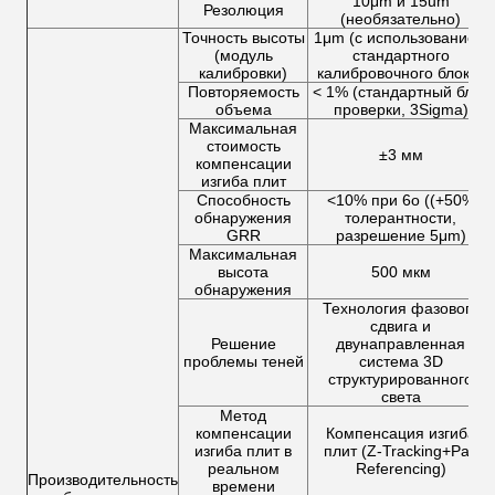
10μm и 15um
Резолюция
(необязательно)
Точность высоты
1μm (с использованием
(модуль
стандартного
калибровки)
калибровочного блока)
Повторяемость
< 1% (стандартный блок
объема
проверки, 3Sigma)
Максимальная
стоимость
±3 мм
компенсации
изгиба плит
Способность
<10% при 6o ((+50%
обнаружения
толерантности,
GRR
разрешение 5μm)
Максимальная
высота
500 мкм
обнаружения
Технология фазового
сдвига и
Решение
двунаправленная
проблемы теней
система 3D
структурированного
света
Метод
компенсации
Компенсация изгиба
изгиба плит в
плит (Z-Tracking+Pad
реальном
Referencing)
Производительность
времени