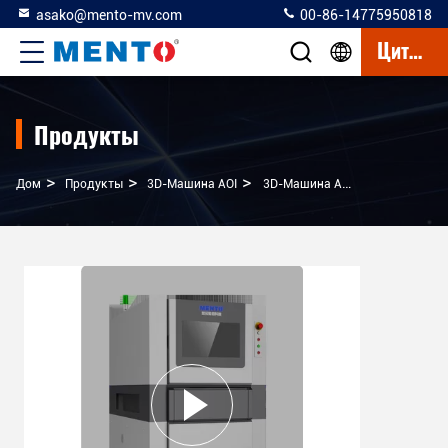
asako@mento-mv.com
00-86-14775950818
Цитата
Продукты
>
>
>
Дом
Продукты
3D-Машина AOI
3D-Машина AOI Высокоточное Решение Для Проверки Пасты Для Сварки И 5 Мегапиксельных 3D-Измерений И Сравнений