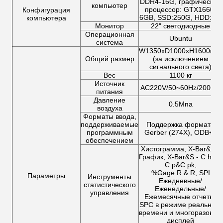
DDR4-16G, графический
компьютер
процессор: GTX1660-
Конфигурация
6GB, SSD:250G, HDD: 2T
компьютера
Монитор
22" светодиодные
Операционная
Ubuntu
система
W1350xD1000xH1600mm
Общий размер
(за исключением
сигнального света)
Вес
1100 кг
Источник
AC220V/50~60Hz/2000W
питания
Давление
0.5Мпа
воздуха
Форматы ввода,
поддерживаемые
Поддержка формата
программным
Gerber (274X), ODB++
обеспечением
Хистограмма, X-Bar&R -
График, X-Bar&S - C hart,
C p&C pk,
%Gage R & R, SPI
Параметры
Инструменты
Ежедневные/
статистического
Еженедельные/
управления
Ежемесячные отчеты,
SPC в режиме реального
времени и многоразовый
дисплей