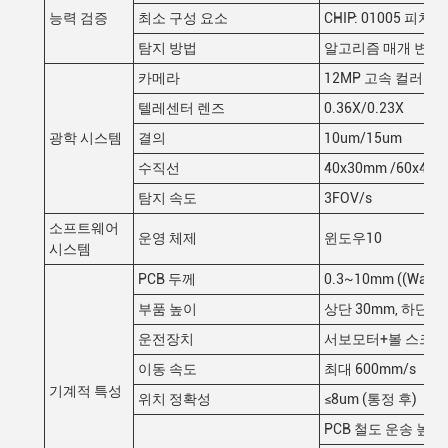
능력 검증
최소 구성 요소
CHIP: 01005 피치:
탐지 방법
알고리즘 매개 변수 
카메라
12MP 고속 컬러 산
텔레센터 렌즈
0.36X/0.23X
광학 시스템
결의
10um/15um
수직선
40x30mm /60x45
탐지 속도
3FOV/s
소프트웨어
운영 체제
윈도우10
시스템
PCB 두께
0.3~10mm ((Warp
부품 높이
상단 30mm, 하단 
운전장치
서보모터+볼 스크롤
이동 속도
최대 600mm/s
기계적 특성
위치 정확성
≤8um (통정 후)
PCB 철도 운송 높이