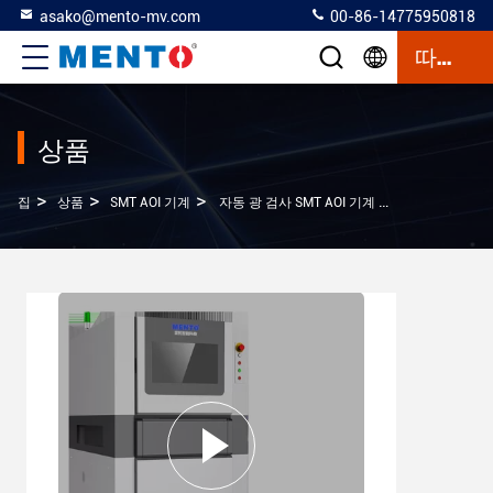
asako@mento-mv.com
00-86-14775950818
따옴표
상품
>
>
>
집
상품
SMT AOI 기계
자동 광 검사 SMT AOI 기계 3D 용접 페이스트