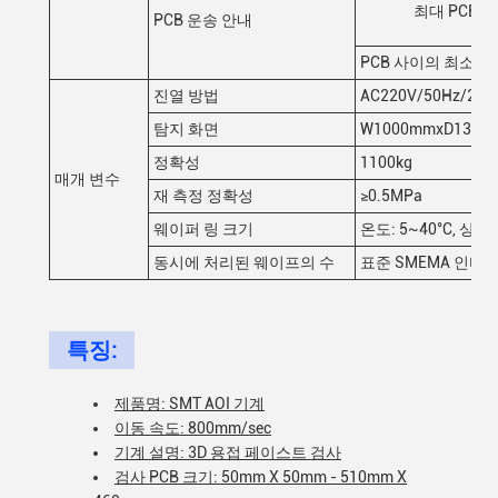
최대 PCB 크
PCB 운송 안내
60
PCB 사이의 최소 거
진열 방법
AC220V/50Hz/200
탐지 화면
W1000mmxD1380m
정확성
1100kg
매개 변수
재 측정 정확성
≥0.5MPa
웨이퍼 링 크기
온도: 5~40°C, 상대
동시에 처리된 웨이프의 수
표준 SMEMA 인터
특징:
제품명: SMT AOI 기계
이동 속도: 800mm/sec
기계 설명: 3D 용접 페이스트 검사
검사 PCB 크기: 50mm X 50mm - 510mm X