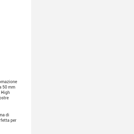
tomazione
da 50 mm
x High
ostre
ma di
fetta per