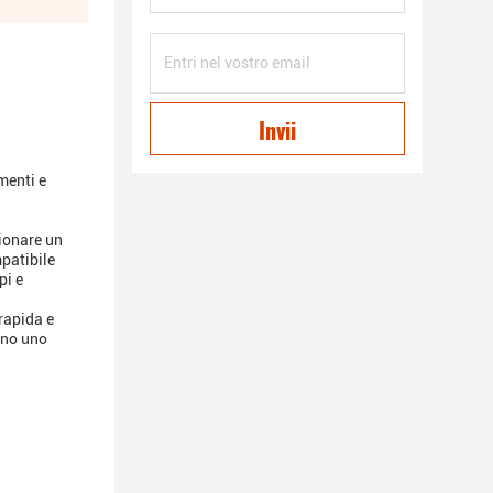
Invii
amenti e
ionare un
patibile
pi e
rapida e
ono uno