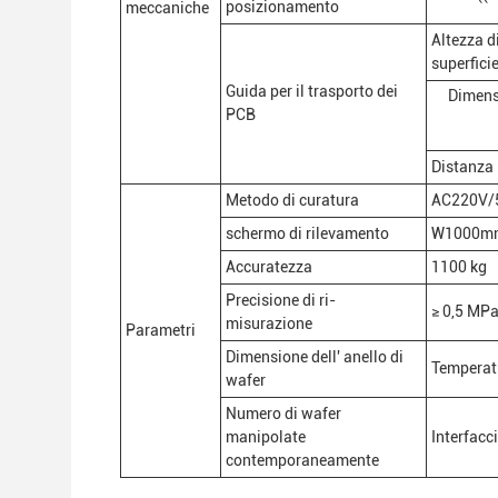
posizionamento
meccaniche
Altezza d
superfici
Guida per il trasporto dei
Dimens
PCB
Distanza 
Metodo di curatura
AC220V/
schermo di rilevamento
W1000mm
Accuratezza
1100 kg
Precisione di ri-
≥ 0,5 MP
misurazione
Parametri
Dimensione dell' anello di
Temperatu
wafer
Numero di wafer
manipolate
Interfac
contemporaneamente