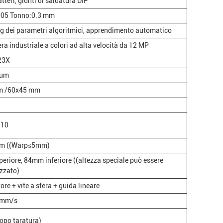
tteri, giunti di saldatura DIP
005 Tonno:0.3 mm
 dei parametri algoritmici, apprendimento automatico
a industriale a colori ad alta velocità da 12 MP
23X
5um
m /60x45 mm
 10
m ((Warp≤5mm)
riore, 84mm inferiore ((altezza speciale può essere
zzato)
re + vite a sfera + guida lineare
 mm/s
opo taratura)