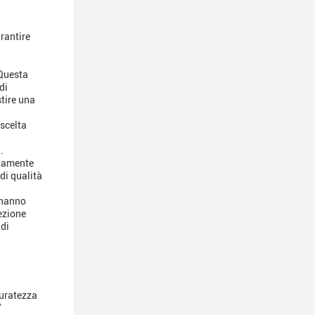
rantire
.Questa
di
tire una
scelta
.
ltamente
di qualità
 hanno
ezione
 di
curatezza
/