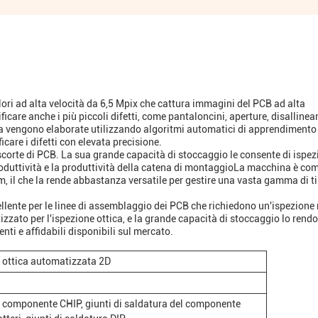
ri ad alta velocità da 6,5 Mpix che cattura immagini del PCB ad alta
ificare anche i più piccoli difetti, come pantaloncini, aperture, disalline
ra vengono elaborate utilizzando algoritmi automatici di apprendimento
icare i difetti con elevata precisione.
corte di PCB. La sua grande capacità di stoccaggio le consente di ispez
duttività e la produttività della catena di montaggioLa macchina è com
il che la rende abbastanza versatile per gestire una vasta gamma di ti
lente per le linee di assemblaggio dei PCB che richiedono un'ispezione 
zato per l'ispezione ottica, e la grande capacità di stoccaggio lo rend
nti e affidabili disponibili sul mercato.
 ottica automatizzata 2D
 componente CHIP, giunti di saldatura del componente