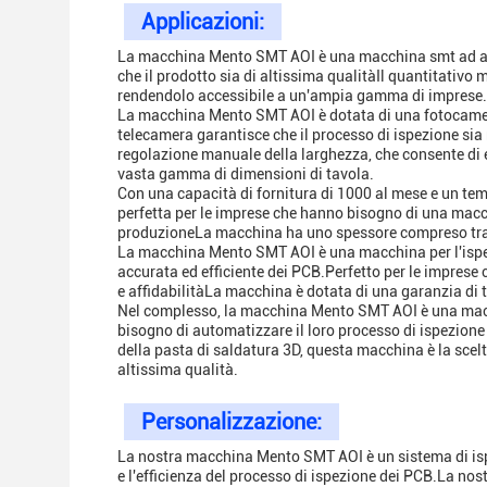
Applicazioni:
La macchina Mento SMT AOI è una macchina smt ad alta
che il prodotto sia di altissima qualitàIl quantitativo 
rendendolo accessibile a un'ampia gamma di imprese.
La macchina Mento SMT AOI è dotata di una fotocamera 
telecamera garantisce che il processo di ispezione sia
regolazione manuale della larghezza, che consente di 
vasta gamma di dimensioni di tavola.
Con una capacità di fornitura di 1000 al mese e un t
perfetta per le imprese che hanno bisogno di una macchi
produzioneLa macchina ha uno spessore compreso tra 
La macchina Mento SMT AOI è una macchina per l'ispez
accurata ed efficiente dei PCB.Perfetto per le imprese c
e affidabilitàLa macchina è dotata di una garanzia di t
Nel complesso, la macchina Mento SMT AOI è una macch
bisogno di automatizzare il loro processo di ispezion
della pasta di saldatura 3D, questa macchina è la scelta
altissima qualità.
Personalizzazione:
La nostra macchina Mento SMT AOI è un sistema di ispe
e l'efficienza del processo di ispezione dei PCB.La no