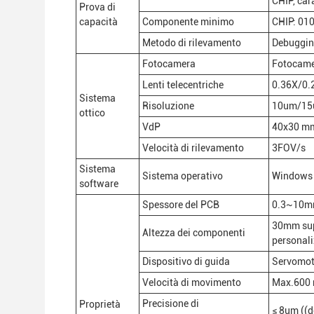
CHIP, cara
Prova di
capacità
Componente minimo
CHIP: 01
Metodo di rilevamento
Debugging
Fotocamera
Fotocamer
Lenti telecentriche
0.36X/0.
Sistema
Risoluzione
10um/1
ottico
VdP
40x30 m
Velocità di rilevamento
3FOV/s
Sistema
Sistema operativo
Windows
software
Spessore del PCB
0.3~10m
30mm supe
Altezza dei componenti
personali
Dispositivo di guida
Servomoto
Velocità di movimento
Max.600
Precisione di
Proprietà
≤ 8um ((d