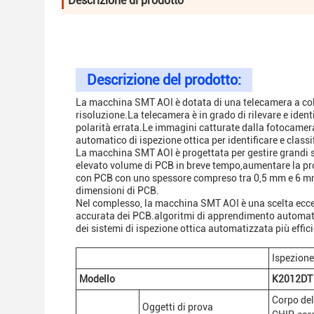
Descrizione di prodotto
Descrizione del prodotto:
La macchina SMT AOI è dotata di una telecamera a colo
risoluzione.La telecamera è in grado di rilevare e ident
polarità errata.Le immagini catturate dalla fotocame
automatico di ispezione ottica per identificare e classif
La macchina SMT AOI è progettata per gestire grandi s
elevato volume di PCB in breve tempo,aumentare la pro
con PCB con uno spessore compreso tra 0,5 mm e 6 mm, 
dimensioni di PCB.
Nel complesso, la macchina SMT AOI è una scelta eccel
accurata dei PCB.algoritmi di apprendimento automatiz
dei sistemi di ispezione ottica automatizzata più efficie
Ispezione
Modello
K2012DT
Corpo del
Oggetti di prova