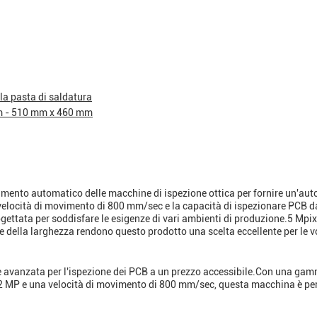
la pasta di saldatura
mm - 510 mm x 460 mm
imento automatico delle macchine di ispezione ottica per fornire un'au
 velocità di movimento di 800 mm/sec e la capacità di ispezionare PCB 
tata per soddisfare le esigenze di vari ambienti di produzione.5 Mpi
della larghezza rendono questo prodotto una scelta eccellente per le v
avanzata per l'ispezione dei PCB a un prezzo accessibile.Con una gam
 12 MP e una velocità di movimento di 800 mm/sec, questa macchina è per