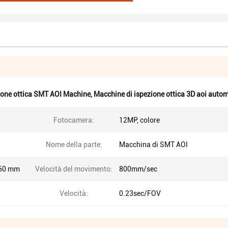
ione ottica SMT AOI Machine
,
Macchine di ispezione ottica 3D aoi auto
Fotocamera:
12MP, colore
Nome della parte:
Macchina di SMT AOI
460 mm
Velocità del movimento:
800mm/sec
Velocità:
0.23sec/FOV