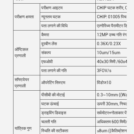
परीक्षण आइटम
CHIP घटक शरीर, CHIP घ
परीक्षण क्षमता
न्यूनतम घटक
CHIP: 01005 पिचः0.3 
पता लगाने की विधि
एल्गोरिथ्म पैरामीटर डिबगिं
कैमरा
12MP उच्च गति रंग औद्य
दूरबीन लेंस
0.36X/0.23X
ऑप्टिकल
संकल्प
10um/15um
प्रणाली
एफओवी
40x30 मिमी /60x45 मि
पता लगाने की गति
3FOV/s
सॉफ्टवेयर
ऑपरेटिंग सिस्टम
विंडोज10
प्रणाली
पीसीबी की मोटाई
0.3~10mm ((Warp
घटक ऊंचाई
ऊपरी 30mm, निचले 84m
ड्राइविंग डिवाइस
सर्वमोटर+गोलाकार पेंच+र
चलती गति
अधिकतम 600 मिमी/सेकं
यांत्रिक गुण
स्थिति की सटीकता
≤8um ((कैलिब्रेशन के ब