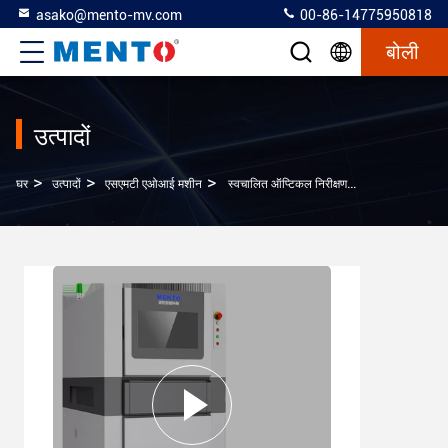
asako@mento-mv.com
00-86-14775950818
बोली
उत्पादों
>
>
>
घर
उत्पादों
एसएमटी एओआई मशीन
स्वचालित ऑप्टिकल निरीक्षण एसएमटी एओआई मशीन 3 डी सोल्डर पेस्ट