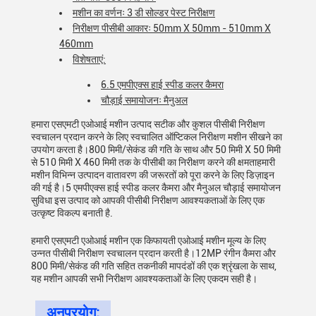
मशीन का वर्णनः 3 डी सोल्डर पेस्ट निरीक्षण
निरीक्षण पीसीबी आकारः 50mm X 50mm - 510mm X
460mm
विशेषताएं:
6.5 एमपीएक्स हाई स्पीड कलर कैमरा
चौड़ाई समायोजनः मैनुअल
हमारा एसएमटी एओआई मशीन उत्पाद सटीक और कुशल पीसीबी निरीक्षण
स्वचालन प्रदान करने के लिए स्वचालित ऑप्टिकल निरीक्षण मशीन सीखने का
उपयोग करता है।800 मिमी/सेकंड की गति के साथ और 50 मिमी X 50 मिमी
से 510 मिमी X 460 मिमी तक के पीसीबी का निरीक्षण करने की क्षमताहमारी
मशीन विभिन्न उत्पादन वातावरण की जरूरतों को पूरा करने के लिए डिज़ाइन
की गई है।5 एमपीएक्स हाई स्पीड कलर कैमरा और मैनुअल चौड़ाई समायोजन
सुविधा इस उत्पाद को आपकी पीसीबी निरीक्षण आवश्यकताओं के लिए एक
उत्कृष्ट विकल्प बनाती है.
हमारी एसएमटी एओआई मशीन एक किफायती एओआई मशीन मूल्य के लिए
उन्नत पीसीबी निरीक्षण स्वचालन प्रदान करती है।12MP रंगीन कैमरा और
800 मिमी/सेकंड की गति सहित तकनीकी मापदंडों की एक श्रृंखला के साथ,
यह मशीन आपकी सभी निरीक्षण आवश्यकताओं के लिए एकदम सही है।
अनुप्रयोग: