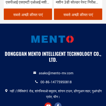
एसपीआई एसएमटी एओआई मशीन
मशीन 3डी सोल्डर पेस्ट निरीक्षण
सर्किट बोर्ड निरीक्षण
मशीन
सबसे अच्छी कीमत पाएं
सबसे अच्छी कीमत पाएं
DONGGUAN MENTO INTELLIGENT TECHNOLOGY CO.,
LTD.
asako@mento-mv.com
00-86-14775950818
नहीं।1मिंक्सिंग1 रोड, शांगजियाओ समुदाय, शांगान टाउन, डोंगगुआन शहर, गुआंग्डोंग
प्रांत, चीन।