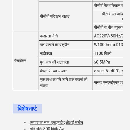
पीसीबी रेल परिवहन ऊंचा
पीसीबी का अधिक
पीसीबी परिवहन गाइड
600
पीसीबी के बीच न्यूनतम दूर
कठोरता विधि
AC220V/50Hz/200
पता लगाने की स्क्रीन
W1000mmxD1380mmx
सटीकता
1100 किलो
पैरामीटर
पुनः माप की सटीकता
≥0.5MPa
वेफर रिंग का आकार
तापमान:5~40°C, सापेक्ष
एक साथ संभाले जाने वाले वेफर्स की
मानक एसएमईएमए इंटरफ़े
संख्या
विशेषताएं:
उत्पाद का नाम: एसएमटी एओआई मशीन
गति गतिः 800 मिमी/सेक