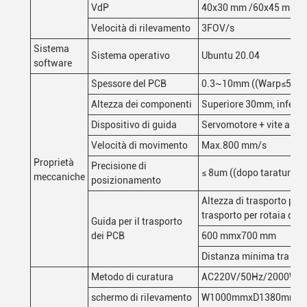
VdP
40x30 mm /60x45 mm
Velocità di rilevamento
3FOV/s
Sistema
Sistema operativo
Ubuntu 20.04
software
Spessore del PCB
0.3~10mm ((Warp≤5mm
Altezza dei componenti
Superiore 30mm, inferio
Dispositivo di guida
Servomotore + vite a sfe
Velocità di movimento
Max.800 mm/s
Proprietà
Precisione di
≤ 8um ((dopo taratura)
meccaniche
posizionamento
Altezza di trasporto per 
trasporto per rotaia del
Guida per il trasporto
dei PCB
600 mmx700 mm
Distanza minima tra i P
Metodo di curatura
AC220V/50Hz/2000W
schermo di rilevamento
W1000mmxD1380mmxH16