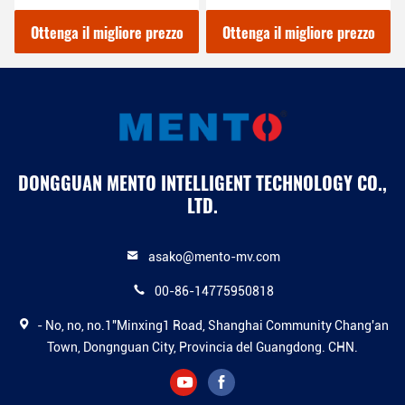
semiconduttori visione
delle macchine per il
automatizzata
controllo della qualità
Ottenga il migliore prezzo
Ottenga il migliore prezzo
DONGGUAN MENTO INTELLIGENT TECHNOLOGY CO.,
LTD.
asako@mento-mv.com
00-86-14775950818
- No, no, no.1"Minxing1 Road, Shanghai Community Chang'an
Town, Dongnguan City, Provincia del Guangdong. CHN.