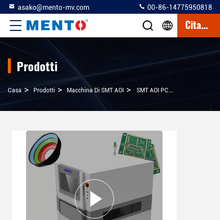
asako@mento-mv.com
00-86-14775950818
Citazione
Prodotti
>
>
>
Casa
Prodotti
Macchina Di SMT AOI
SMT AOI PCB Inspection Machine 3D Solder Paste Inspection Machine