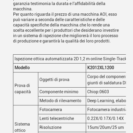
garanzia testimonia la durata e l'affidabilità della
macchina.
Per quanto riguarda il prezzo di una macchina AOI, esso
può variare a seconda delle caratteristiche e delle
capacità specifiche della macchina.che lo rende una
scelta eccellente per i produttori che desiderano investire
in un sistema di ispezione che migliorerà il loro processo
di produzione e garantirà la qualità dei loro prodotti.
Ispezione ottica automatizzata 2D 1,2 m online Single-Track
Modello
K2012XL1200
Corpo del componente CHI
Oggetti di prova
giunti di saldatura DIP
Prova di
capacità
Componente minimo
Chiop:0603
Metodo di rilevamento
Deep Learning, elaboraz
Fotocamera
Fotocamera industriale a
Lenti telecentriche
0.22X/0.17X/0.14X
Sistema
Risoluzione
15um/20um/25 um
ottico