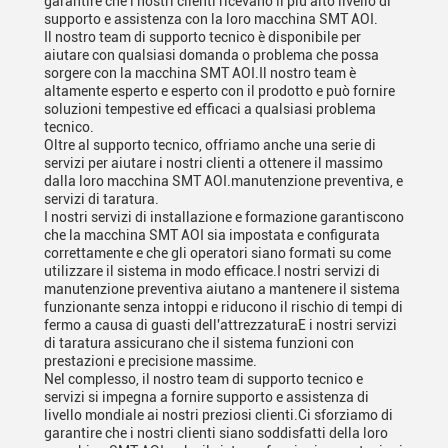
garantire che i nostri clienti ricevano il più alto livello di
supporto e assistenza con la loro macchina SMT AOI.
Il nostro team di supporto tecnico è disponibile per
aiutare con qualsiasi domanda o problema che possa
sorgere con la macchina SMT AOI.Il nostro team è
altamente esperto e esperto con il prodotto e può fornire
soluzioni tempestive ed efficaci a qualsiasi problema
tecnico.
Oltre al supporto tecnico, offriamo anche una serie di
servizi per aiutare i nostri clienti a ottenere il massimo
dalla loro macchina SMT AOI.manutenzione preventiva, e
servizi di taratura.
I nostri servizi di installazione e formazione garantiscono
che la macchina SMT AOI sia impostata e configurata
correttamente e che gli operatori siano formati su come
utilizzare il sistema in modo efficace.I nostri servizi di
manutenzione preventiva aiutano a mantenere il sistema
funzionante senza intoppi e riducono il rischio di tempi di
fermo a causa di guasti dell'attrezzaturaE i nostri servizi
di taratura assicurano che il sistema funzioni con
prestazioni e precisione massime.
Nel complesso, il nostro team di supporto tecnico e
servizi si impegna a fornire supporto e assistenza di
livello mondiale ai nostri preziosi clienti.Ci sforziamo di
garantire che i nostri clienti siano soddisfatti della loro