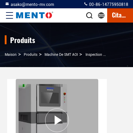
asako@mento-mv.com
00-86-14775950818
Citation
Produits
>
>
>
Maison
Produits
Machine De SMT AOI
Inspection Optique Automatique SMT Machine AOI 3D Pâte De Soudure