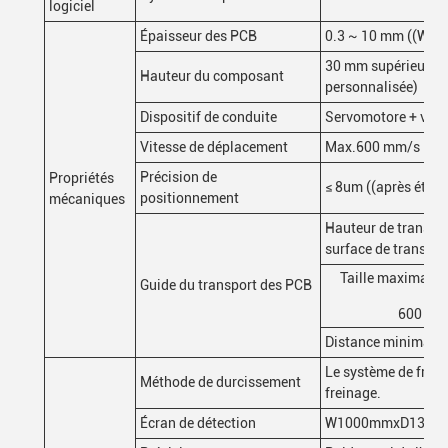
logiciel
Épaisseur des PCB
0.3 ~ 10 mm ((War
30 mm supérieur, 84
Hauteur du composant
personnalisée)
Dispositif de conduite
Servomotore + vis à 
Vitesse de déplacement
Max.600 mm/s
Précision de
Propriétés
≤ 8um ((après étal
positionnement
mécaniques
Hauteur de transpor
surface de transpor
Taille maximale
Guide du transport des PCB
600 mmx
Distance minimale 
Le système de frein
Méthode de durcissement
freinage.
Écran de détection
W1000mmxD1380mm