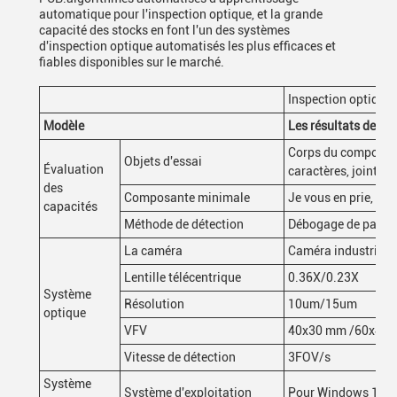
automatique pour l'inspection optique, et la grande
capacité des stocks en font l'un des systèmes
d'inspection optique automatisés les plus efficaces et
fiables disponibles sur le marché.
Inspection optique 
Modèle
Les résultats de l'e
Corps du composant
Objets d'essai
Évaluation
caractères, joints 
des
Composante minimale
Je vous en prie, fa
capacités
Méthode de détection
Débogage de paramè
La caméra
Caméra industrielle
Lentille télécentrique
0.36X/0.23X
Système
Résolution
10um/15um
optique
VFV
40x30 mm /60x45
Vitesse de détection
3FOV/s
Système
Système d'exploitation
Pour Windows 10