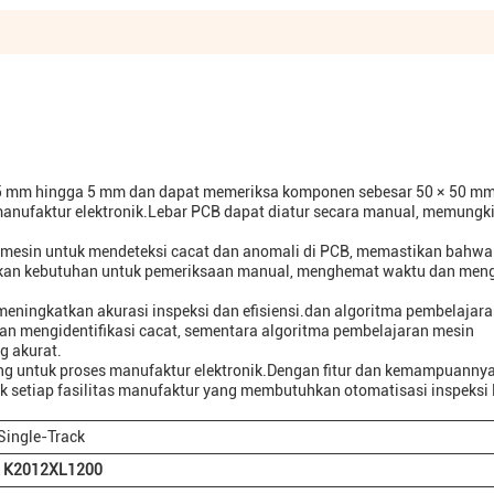
,5 mm hingga 5 mm dan dapat memeriksa komponen sebesar 50 × 50 mm
anufaktur elektronik.Lebar PCB dapat diatur secara manual, memungk
mesin untuk mendeteksi cacat dan anomali di PCB, memastikan bahw
gkan kebutuhan untuk pemeriksaan manual, menghemat waktu dan men
meningkatkan akurasi inspeksi dan efisiensi.dan algoritma pembelajar
an mengidentifikasi cacat, sementara algoritma pembelajaran mesin
g akurat.
ing untuk proses manufaktur elektronik.Dengan fitur dan kemampuanny
k setiap fasilitas manufaktur yang membutuhkan otomatisasi inspeksi
Single-Track
K2012XL1200