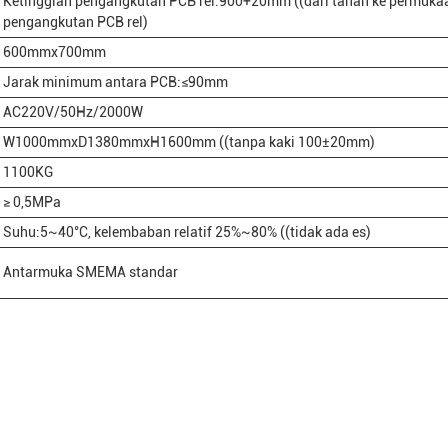
Ketinggian pengangkutan PCB rel:900+20mm ((dari tanah ke permuka
pengangkutan PCB rel)
600mmx700mm
Jarak minimum antara PCB:≤90mm
AC220V/50Hz/2000W
W1000mmxD1380mmxH1600mm ((tanpa kaki 100±20mm)
1100KG
≥ 0,5MPa
Suhu:5~40°C, kelembaban relatif 25%~80% ((tidak ada es)
Antarmuka SMEMA standar