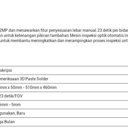
2MP dan menawarkan fitur penyesuaian lebar manual.23 detik per bida
an untuk ketenangan pikiran tambahan.Mesin inspeksi optik otomatis in
 untuk membantu meningkatkan dan merampingkan proses inspeksi un
skripsi
meriksaan 3D Paste Solder
mm x 50mm - 510mm x 460mm
23 detik/FOV
5mm - 5mm
gunakan, Baru
ga Bulan