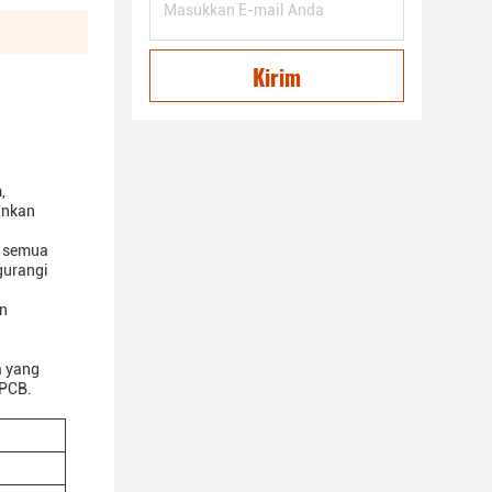
Kirim
,
inkan
a semua
gurangi
an
a yang
 PCB.