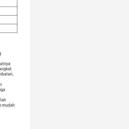
g
uatnya
rangkat
mbatan,
m
uga
alah
an mudah