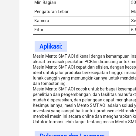
Min Bagian
50
Pengaturan Lebar
Ma
Kamera
Se
Fitur
6.
Aplikasi:
Mesin Mento SMT AOI dikenal dengan kemampuan inspe
akurat.termasuk perakitan PCBIni dirancang untuk m
Mesin Mento SMT AOI cepat dan efisien, dengan kece
ideal untuk jalur produksi berkecepatan tinggi,di ma
lunak canggih yang memungkinkannya untuk mendeteks
dan tombstoning.
Mesin Mento SMT AOI cocok untuk berbagai kesempatan
penelitian dan pengembangan, dan fasilitas manufaktur
mudah dioperasikan, dan pelanggan dapat mengharap
Kesimpulannya, mesin Mento SMT AOI adalah solusi ya
investasi yang sangat baik untuk produsen elektron
membeli mesin ini secara online dan mengharapkan k
Untuk informasi lebih lanjut tentang mesin Mento SMT