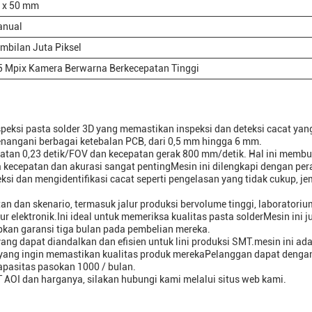
 x 50 mm
nual
mbilan Juta Piksel
5 Mpix Kamera Berwarna Berkecepatan Tinggi
ksi pasta solder 3D yang memastikan inspeksi dan deteksi cacat yan
enangani berbagai ketebalan PCB, dari 0,5 mm hingga 6 mm.
patan 0,23 detik/FOV dan kecepatan gerak 800 mm/detik. Hal ini memb
na kecepatan dan akurasi sangat pentingMesin ini dilengkapi dengan pe
i dan mengidentifikasi cacat seperti pengelasan yang tidak cukup, je
 dan skenario, termasuk jalur produksi bervolume tinggi, laboratoriu
 elektronik.Ini ideal untuk memeriksa kualitas pasta solderMesin ini j
kan garansi tiga bulan pada pembelian mereka.
ng dapat diandalkan dan efisien untuk lini produksi SMT.mesin ini ad
ik yang ingin memastikan kualitas produk merekaPelanggan dapat deng
apasitas pasokan 1000 / bulan.
 AOI dan harganya, silakan hubungi kami melalui situs web kami.