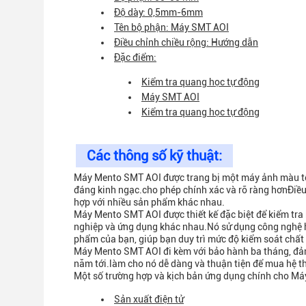
Độ dày: 0,5mm-6mm
Tên bộ phận: Máy SMT AOI
Điều chỉnh chiều rộng: Hướng dẫn
Đặc điểm:
Kiểm tra quang học tự động
Máy SMT AOI
Kiểm tra quang học tự động
Các thông số kỹ thuật:
Máy Mento SMT AOI được trang bị một máy ảnh màu tốc 
đáng kinh ngạc.cho phép chính xác và rõ ràng hơnĐiều
hợp với nhiều sản phẩm khác nhau.
Máy Mento SMT AOI được thiết kế đặc biệt để kiểm tra 
nghiệp và ứng dụng khác nhau.Nó sử dụng công nghệ h
phẩm của bạn, giúp bạn duy trì mức độ kiểm soát chất
Máy Mento SMT AOI đi kèm với bảo hành ba tháng, đảm
năm tới.làm cho nó dễ dàng và thuận tiện để mua hệ t
Một số trường hợp và kịch bản ứng dụng chính cho M
Sản xuất điện tử