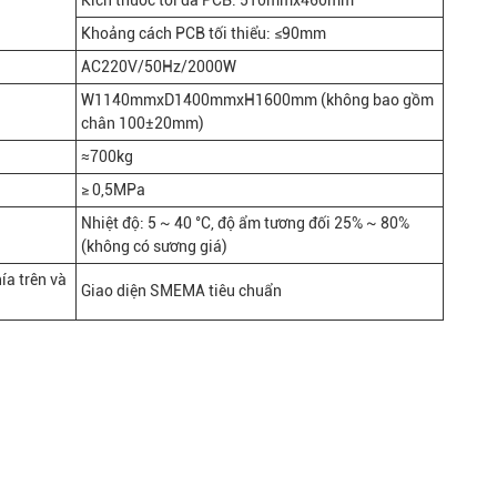
Kích thước tối đa PCB: 510mmx460mm
Khoảng cách PCB tối thiểu: ≤90mm
AC220V/50Hz/2000W
W1140mmxD1400mmxH1600mm (không bao gồm
chân 100±20mm)
≈700kg
≥ 0,5MPa
Nhiệt độ: 5 ~ 40 °C, độ ẩm tương đối 25% ~ 80%
(không có sương giá)
ía trên và
Giao diện SMEMA tiêu chuẩn