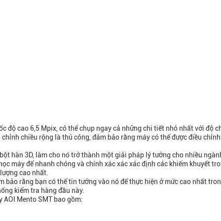
độ cao 6,5 Mpix, có thể chụp ngay cả những chi tiết nhỏ nhất với độ c
 chỉnh chiều rộng là thủ công, đảm bảo rằng máy có thể được điều chỉnh
bột hàn 3D, làm cho nó trở thành một giải pháp lý tưởng cho nhiều ngà
ọc máy để nhanh chóng và chính xác xác xác định các khiếm khuyết tr
 lượng cao nhất.
 bảo rằng bạn có thể tin tưởng vào nó để thực hiện ở mức cao nhất tro
hống kiểm tra hàng đầu này.
áy AOI Mento SMT bao gồm: