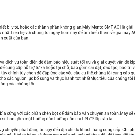
hiết bị y tế, hoặc các thành phần không gian,Máy Mento SMT AOI là giải
 nhấtLiên hệ với chúng tôi ngay hôm nay để tìm hiểu thêm về giá máy A
ản xuất của bạn.
 dịch vụ toàn diện để đảm bảo hiệu suất tối ưu và giải quyết vấn đề kịp
ể cung cấp hỗ trợ từ xa hoặc tại chỗ, bao gồm cài đặt, đào tạo, bảo trì 
ùy chỉnh tùy chọn để đáp ứng các yêu cầu cụ thể.chúng tôi cung cấp qu
cho các nguồn lực bổ sung và thực hành tốt nhấtMục tiêu của chúng tôi
hàng của chúng tôi.
bìa cứng với các phần chèn bọt để đảm bảo vận chuyển an toàn.Máy sẽ
 sẽ bao gồm một hướng dẫn hướng dẫn chi tiết để lắp ráp lại.
 chuyển phát đáng tin cậy đến địa chỉ do khách hàng cung cấp. Chi ph