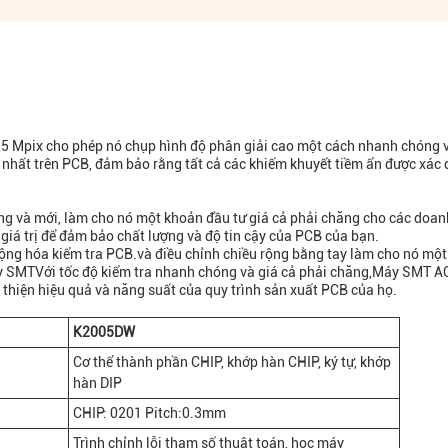
5 Mpix cho phép nó chụp hình độ phân giải cao một cách nhanh chóng 
 nhất trên PCB, đảm bảo rằng tất cả các khiếm khuyết tiềm ẩn được xác 
ng và mới, làm cho nó một khoản đầu tư giá cả phải chăng cho các doan
giá trị để đảm bảo chất lượng và độ tin cậy của PCB của bạn.
ộng hóa kiểm tra PCB.và điều chỉnh chiều rộng bằng tay làm cho nó một
áy SMTVới tốc độ kiểm tra nhanh chóng và giá cả phải chăng,Máy SMT AO
thiện hiệu quả và năng suất của quy trình sản xuất PCB của họ.
K2005DW
Cơ thể thành phần CHIP, khớp hàn CHIP, ký tự, khớp
hàn DIP
CHIP: 0201 Pitch:0.3mm
Trình chỉnh lỗi tham số thuật toán, học máy