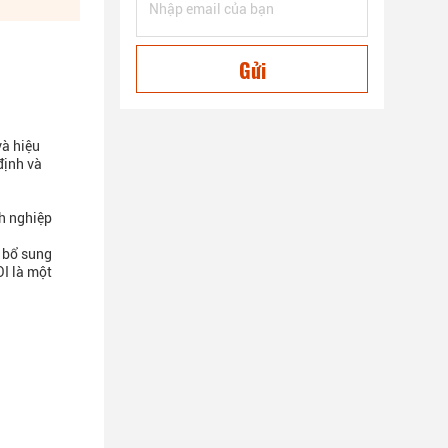
Gửi
và hiệu
định và
h nghiệp
 bổ sung
I là một