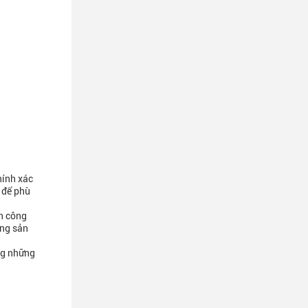
hính xác
 để phù
nh công
ong sản
ng những