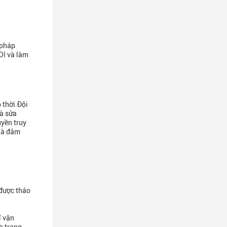
 pháp
OI và làm
 thời.Đội
và sửa
yền truy
 là đảm
 được tháo
í vận