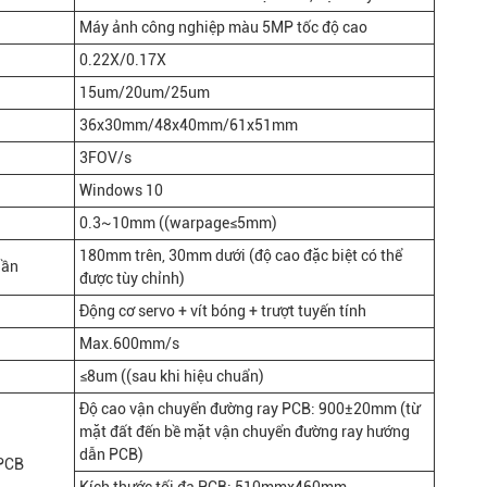
Máy ảnh công nghiệp màu 5MP tốc độ cao
0.22X/0.17X
15um/20um/25um
36x30mm/48x40mm/61x51mm
3FOV/s
Windows 10
0.3~10mm ((warpage≤5mm)
180mm trên, 30mm dưới (độ cao đặc biệt có thể
hần
được tùy chỉnh)
Động cơ servo + vít bóng + trượt tuyến tính
Max.600mm/s
≤8um ((sau khi hiệu chuẩn)
Độ cao vận chuyển đường ray PCB: 900±20mm (từ
mặt đất đến bề mặt vận chuyển đường ray hướng
dẫn PCB)
 PCB