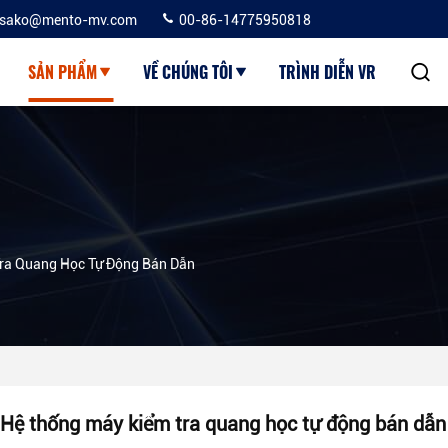
sako@mento-mv.com
00-86-14775950818
SẢN PHẨM
VỀ CHÚNG TÔI
TRÌNH DIỄN VR
ra Quang Học Tự Động Bán Dẫn
Hệ thống máy kiểm tra quang học tự động bán dẫn