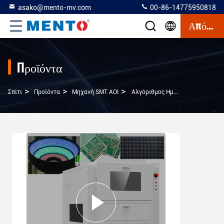
asako@mento-mv.com
00-86-14775950818
Απόσπασμα
Προϊόντα
>
>
>
Σπίτι
Προϊόντα
Μηχανή SMT AOI
Αλγόριθμος Ημιαγωγός Σύστημα Μηχανής Αυτο-Οπτικής Επιθεώρησης