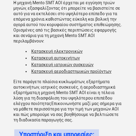
Η μηχανή Mento SMT AOI έρχεται με εγγύηση τριών
μηνών, εξασφαλίζοντας ότι μπορείτε να βασιστείτε σε
αυτό για να εκτελέσει στο υψηλότερο επίπεδο για τα
επόμενα χρόνια.καθιστώντας εύκολη και βολική την
αγορά αυτού του κορυφαίου συστήματος επιθεώρησης.
Ορισμένες από τις βασικές περιπτώσεις εφαρμογής
και σενάρια για τη μηχανή Mento SMT AOI
περιλαμβάνουν:
Κατασκευή ηλεκτρονικών
Κατασκευή αυτοκινήτων
Κατασκευή ιατρικών συσκευών
Κατασκευή αεροδιαστημικών προϊόντων
Είτε παράγετε πλαίσια κυκλωμάτων, εξαρτήματα
αυτοκινήτων, ιατρικές συσκευές, ή αεροδιαστημικά
εξαρτήματα,η μηχανή Mento SMT AOI είναι η τέλεια
λύση για τη διασφάλιση του υψηλότερου επιπέδου
ελέγχου ποιότηταςΕπικοινωνήστε μαζί μας σήμερα για
να μάθετε περισσότερα για την τιμή των μηχανών AOI
και πώς μπορούμε να σας βοηθήσουμε να βελτιώσετε
τη διαδικασία παραγωγής σας.
Υποστήριξη και υπηρεσίες: