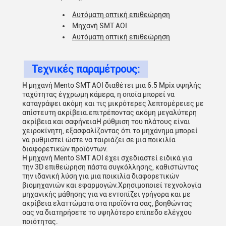
Αυτόματη οπτική επιθεώρηση
Μηχανή SMT AOI
Αυτόματη οπτική επιθεώρηση
Τεχνικές παραμέτρους:
Η μηχανή Mento SMT AOI διαθέτει μια 6.5 Mpix υψηλής
ταχύτητας έγχρωμη κάμερα, η οποία μπορεί να
καταγράψει ακόμη και τις μικρότερες λεπτομέρειες με
απίστευτη ακρίβεια.επιτρέποντας ακόμη μεγαλύτερη
ακρίβεια και σαφήνειαΗ ρύθμιση του πλάτους είναι
χειροκίνητη, εξασφαλίζοντας ότι το μηχάνημα μπορεί
να ρυθμιστεί ώστε να ταιριάζει σε μια ποικιλία
διαφορετικών προϊόντων.
Η μηχανή Mento SMT AOI έχει σχεδιαστεί ειδικά για
την 3D επιθεώρηση πάστα συγκόλλησης, καθιστώντας
την ιδανική λύση για μια ποικιλία διαφορετικών
βιομηχανιών και εφαρμογών.Χρησιμοποιεί τεχνολογία
μηχανικής μάθησης για να εντοπίζει γρήγορα και με
ακρίβεια ελαττώματα στα προϊόντα σας, βοηθώντας
σας να διατηρήσετε το υψηλότερο επίπεδο ελέγχου
ποιότητας.