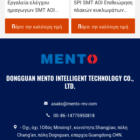
Εργαλεία ελέγχου
SPI SMT AOI Επιθεώρηση
ημιαγωγών SMT AOI
πλακών κυκλωμάτων
Αυτοματοποιημένη όραση
μηχανών για έλεγχο
ποιότητας
Πάρτε την καλύτερη τιμή
Πάρτε την καλύτερη τιμή
DONGGUAN MENTO INTELLIGENT TECHNOLOGY CO.,
LTD.
asako@mento-mv.com
00-86-14775950818
- Όχι, όχι.1Οδός Minxing1, κοινότητα Shangjiao, πόλη
Chang'an, πόλη Dognguan, επαρχία Guangdong.CHN.