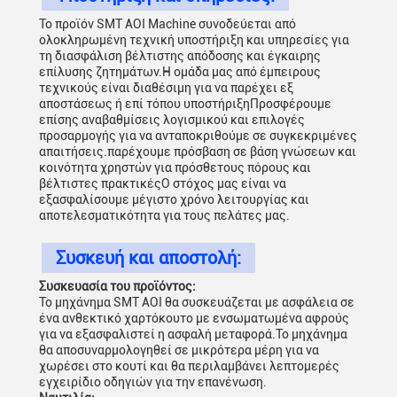
Το προϊόν SMT AOI Machine συνοδεύεται από
ολοκληρωμένη τεχνική υποστήριξη και υπηρεσίες για
τη διασφάλιση βέλτιστης απόδοσης και έγκαιρης
επίλυσης ζητημάτων.Η ομάδα μας από έμπειρους
τεχνικούς είναι διαθέσιμη για να παρέχει εξ
αποστάσεως ή επί τόπου υποστήριξηΠροσφέρουμε
επίσης αναβαθμίσεις λογισμικού και επιλογές
προσαρμογής για να ανταποκριθούμε σε συγκεκριμένες
απαιτήσεις.παρέχουμε πρόσβαση σε βάση γνώσεων και
κοινότητα χρηστών για πρόσθετους πόρους και
βέλτιστες πρακτικέςΟ στόχος μας είναι να
εξασφαλίσουμε μέγιστο χρόνο λειτουργίας και
αποτελεσματικότητα για τους πελάτες μας.
Συσκευή και αποστολή:
Συσκευασία του προϊόντος:
Το μηχάνημα SMT AOI θα συσκευάζεται με ασφάλεια σε
ένα ανθεκτικό χαρτόκουτο με ενσωματωμένα αφρούς
για να εξασφαλιστεί η ασφαλή μεταφορά.Το μηχάνημα
θα αποσυναρμολογηθεί σε μικρότερα μέρη για να
χωρέσει στο κουτί και θα περιλαμβάνει λεπτομερές
εγχειρίδιο οδηγιών για την επανένωση.