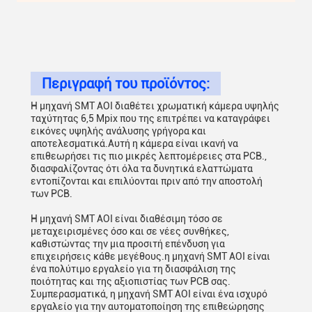
Περιγραφή του προϊόντος:
Η μηχανή SMT AOI διαθέτει χρωματική κάμερα υψηλής
ταχύτητας 6,5 Mpix που της επιτρέπει να καταγράφει
εικόνες υψηλής ανάλυσης γρήγορα και
αποτελεσματικά.Αυτή η κάμερα είναι ικανή να
επιθεωρήσει τις πιο μικρές λεπτομέρειες στα PCB.,
διασφαλίζοντας ότι όλα τα δυνητικά ελαττώματα
εντοπίζονται και επιλύονται πριν από την αποστολή
των PCB.
Η μηχανή SMT AOI είναι διαθέσιμη τόσο σε
μεταχειρισμένες όσο και σε νέες συνθήκες,
καθιστώντας την μια προσιτή επένδυση για
επιχειρήσεις κάθε μεγέθους.η μηχανή SMT AOI είναι
ένα πολύτιμο εργαλείο για τη διασφάλιση της
ποιότητας και της αξιοπιστίας των PCB σας.
Συμπερασματικά, η μηχανή SMT AOI είναι ένα ισχυρό
εργαλείο για την αυτοματοποίηση της επιθεώρησης